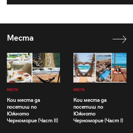
Места
МЕСТА
МЕСТА
Кои места да
Кои места да
посетиш по
посетиш по
Южното
Южното
Черноморие (Част II)
Черноморие (Част I)