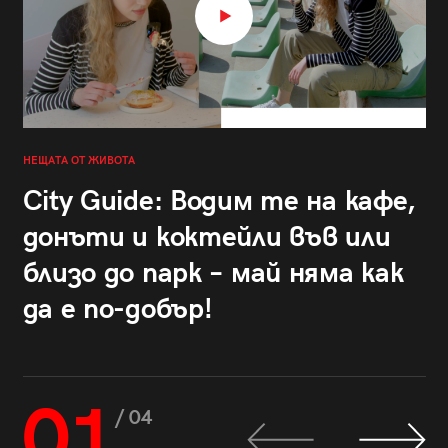
НЕЩАТА ОТ ЖИВОТА
City Guide: Водим те на кафе,
донъти и коктейли във или
близо до парк – май няма как
да е по-добър!
01
/ 04