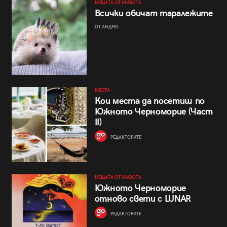
НЕЩАТА ОТ ЖИВОТА
Всички обичат таралежите
ОТ АНДРЮ
МЕСТА
Кои места да посетиш по
Южното Черноморие (Част
II)
РЕДАКТОРИТЕ
НЕЩАТА ОТ ЖИВОТА
Южното Черноморие
отново свети с LUNAR
РЕДАКТОРИТЕ