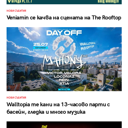
НОВИ СЪБИТИЯ
Veniamin се качва на сцената на The Rooftop
НОВИ СЪБИТИЯ
Walltopia те кани на 13-часово парти с
басейн, гледка и много музика