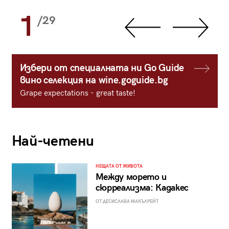
1
/29
Избери от специалната ни Go Guide
вино селекция на wine.goguide.bg
Grape expectations - great taste!
Най-четени
НЕЩАТА ОТ ЖИВОТА
Между морето и
сюрреализма: Кадакес
ОТ ДЕСИСЛАВА МАКЪЛРЕЙТ