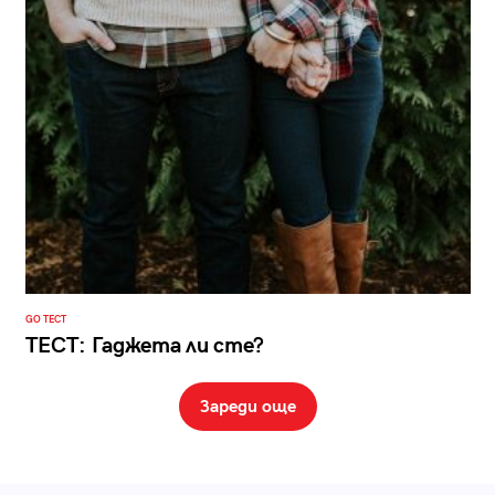
GO ТЕСТ
ТЕСТ: Гаджета ли сте?
Зареди още