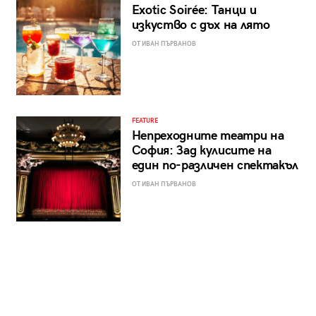
Exotic Soirée: Танци и
изкуство с дъх на лято
ОТ ИВАН ПЪРВАНОВ
FEATURE
Непреходните театри на
София: Зад кулисите на
един по-различен спектакъл
ОТ ИВАН ПЪРВАНОВ