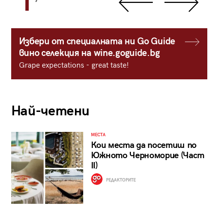
1
Избери от специалната ни Go Guide
вино селекция на wine.goguide.bg
Grape expectations - great taste!
Най-четени
МЕСТА
Кои места да посетиш по
Южното Черноморие (Част
II)
РЕДАКТОРИТЕ