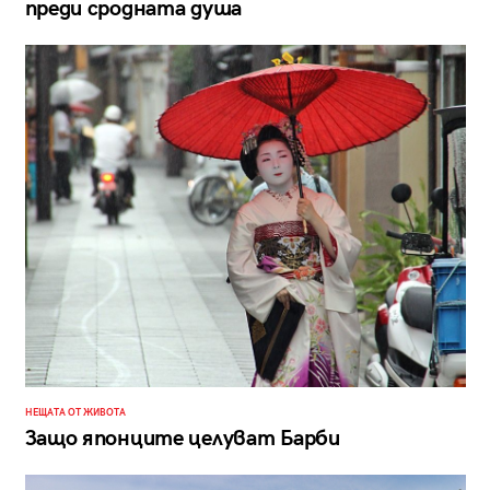
преди сродната душа
НЕЩАТА ОТ ЖИВОТА
Защо японците целуват Барби