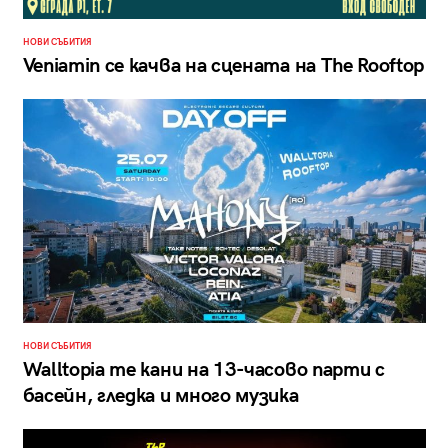
НОВИ СЪБИТИЯ
Veniamin се качва на сцената на The Rooftop
НОВИ СЪБИТИЯ
Walltopia те кани на 13-часово парти с
басейн, гледка и много музика