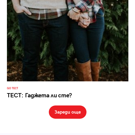
GO ТЕСТ
ТЕСТ: Гаджета ли сте?
Зареди още