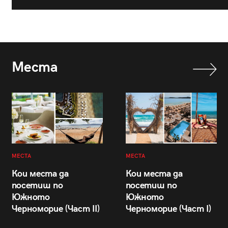
Места
МЕСТА
МЕСТА
Кои места да
Кои места да
посетиш по
посетиш по
Южното
Южното
Черноморие (Част II)
Черноморие (Част I)