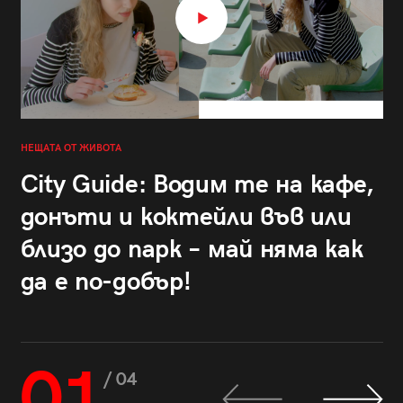
НЕЩАТА ОТ ЖИВОТА
City Guide: Водим те на кафе,
донъти и коктейли във или
близо до парк – май няма как
да е по-добър!
01
/ 04