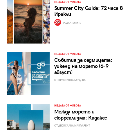
НЕЩАТА ОТ ЖИВОТА
Summer City Guide: 72 часа в
Иракли
РЕДАКТОРИТЕ
НЕЩАТА ОТ ЖИВОТА
Събития за седмицата:
уикенд на морето (6–9
август)
ОТ КРИСТИЯНА БУРДЕВА
НЕЩАТА ОТ ЖИВОТА
Между морето и
сюрреализма: Кадакес
ОТ ДЕСИСЛАВА МАКЪЛРЕЙТ