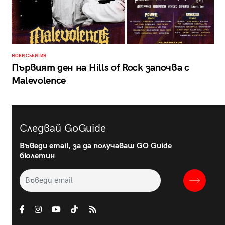
НОВИ СЪБИТИЯ
Първият ден на Hills of Rock започва с
Malevolence
Следвай GoGuide
Въведи email, за да получаваш GO Guide
бюлетин