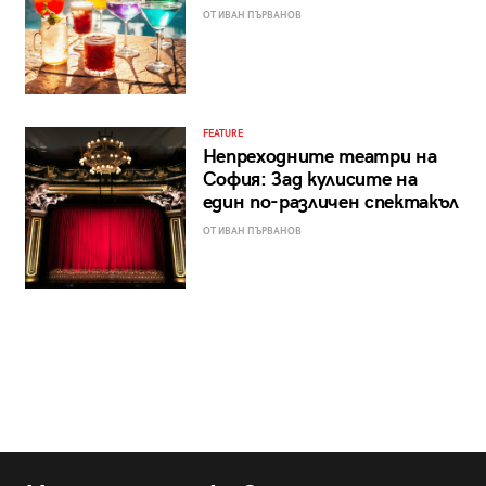
ОТ ИВАН ПЪРВАНОВ
FEATURE
Непреходните театри на
София: Зад кулисите на
един по-различен спектакъл
ОТ ИВАН ПЪРВАНОВ