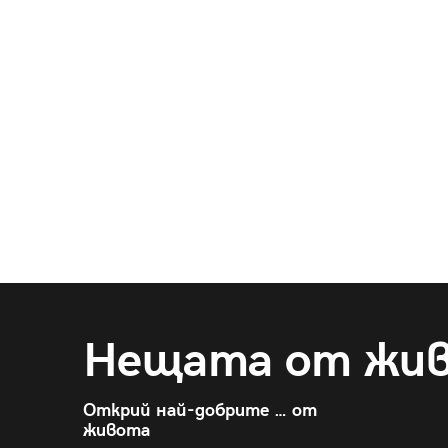
Нещата от жи
Открий най-добрите … от
живота