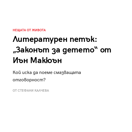
к
Tender is the Wine – Какво
чаша
се пие на Лазурния бряг
НЕЩАТА ОТ ЖИВОТА
Литературен петък:
„Законът за детето“ от
29
/29
Иън Макюън
Кой иска да поеме смазващата
отговорност?
ОТ СТЕФАНИ КАЛЧЕВА