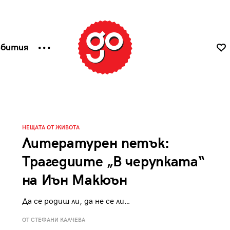
ъбития
НЕЩАТА ОТ ЖИВОТА
Литературен петък:
Трагедиите „В черупката“
на Иън Макюън
Да се родиш ли, да не се ли…
ОТ СТЕФАНИ КАЛЧЕВА