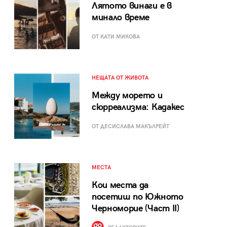
Лятото винаги е в
минало време
ОТ КАТИ МИКОВА
НЕЩАТА ОТ ЖИВОТА
Между морето и
сюрреализма: Кадакес
ОТ ДЕСИСЛАВА МАКЪЛРЕЙТ
МЕСТА
Кои места да
посетиш по Южното
Черноморие (Част II)