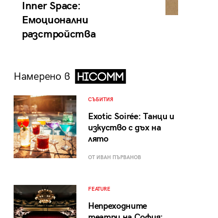
Inner Space:
Емоционални
разстройства
Намерено в
СЪБИТИЯ
Exotic Soirée: Танци и
изкуство с дъх на
лято
ОТ ИВАН ПЪРВАНОВ
FEATURE
Непреходните
театри на София: