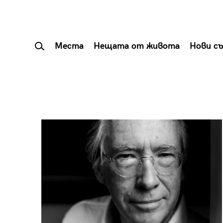
Места
Нещата от живота
Нови с