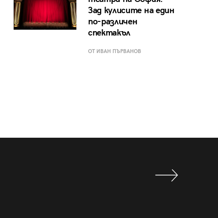
Зад кулисите на един
по-различен
спектакъл
ОТ ИВАН ПЪРВАНОВ