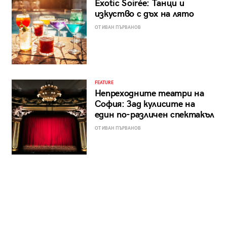
Exotic Soirée: Танци и
изкуство с дъх на лято
ОТ ИВАН ПЪРВАНОВ
FEATURE
Непреходните театри на
София: Зад кулисите на
един по-различен спектакъл
ОТ ИВАН ПЪРВАНОВ