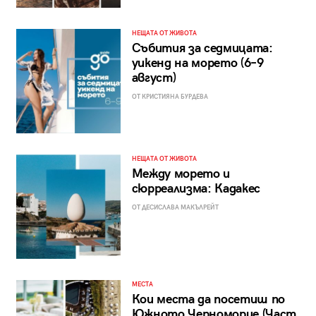
НЕЩАТА ОТ ЖИВОТА
Събития за седмицата:
уикенд на морето (6–9
август)
ОТ КРИСТИЯНА БУРДЕВА
НЕЩАТА ОТ ЖИВОТА
Между морето и
сюрреализма: Кадакес
ОТ ДЕСИСЛАВА МАКЪЛРЕЙТ
МЕСТА
Кои места да посетиш по
Южното Черноморие (Част