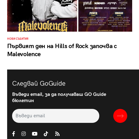
НОВИ СЪБИТИЯ
Първият ден на Hills of Rock започва с
Malevolence
Следвай GoGuide
Въведи email, за да получаваш GO Guide
бюлетин