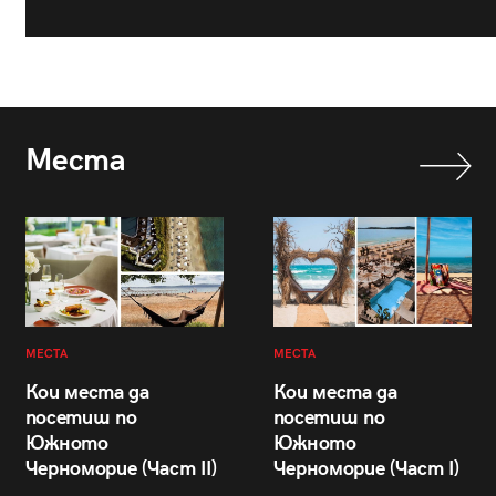
Места
МЕСТА
МЕСТА
Кои места да
Кои места да
посетиш по
посетиш по
Южното
Южното
Черноморие (Част II)
Черноморие (Част I)