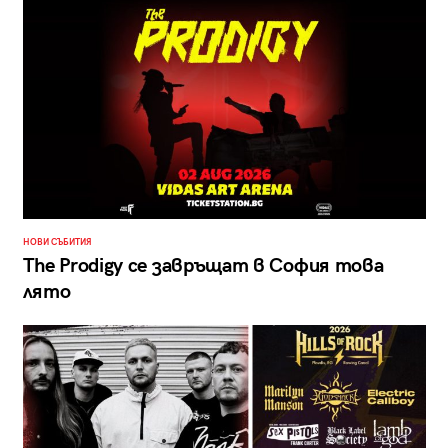
НОВИ СЪБИТИЯ
The Prodigy се завръщат в София това
лято