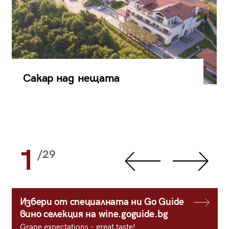
Сакар над нещата
1
/29
Избери от специалната ни Go Guide
вино селекция на wine.goguide.bg
Grape expectations - great taste!