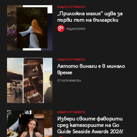
НЕЩАТА ОТ ЖИВОТА
„Приложна магия“ идва за
първи път на български
РЕДАКТОРИТЕ
НЕЩАТА ОТ ЖИВОТА
Лятото винаги е в минало
време
ОТ КАТИ МИКОВА
НЕЩАТА ОТ ЖИВОТА
Избери своите фаворити
сред категориите на Go
Guide Seaside Awards 2026!