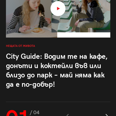
НЕЩАТА ОТ ЖИВОТА
City Guide: Водим те на кафе,
донъти и коктейли във или
близо до парк – май няма как
да е по-добър!
/ 04