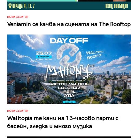
НОВИ СЪБИТИЯ
Veniamin се качва на сцената на The Rooftop
НОВИ СЪБИТИЯ
Walltopia те кани на 13-часово парти с
басейн, гледка и много музика