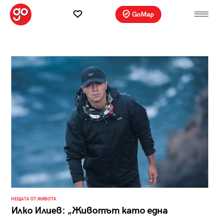
GoMap
НЕЩАТА ОТ ЖИВОТА
Илко Илиев: „Животът като една