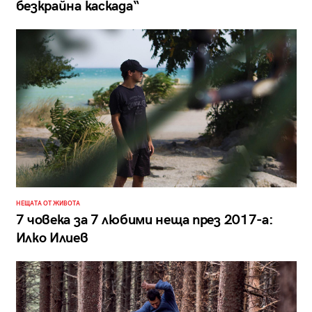
безкрайна каскада“
НЕЩАТА ОТ ЖИВОТА
7 човека за 7 любими неща през 2017-а:
Илко Илиев