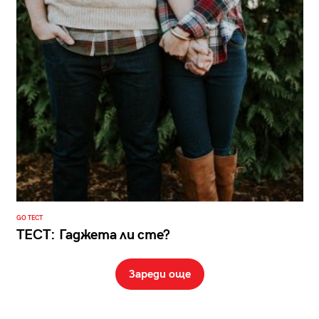
GO ТЕСТ
ТЕСТ: Гаджета ли сте?
Зареди още