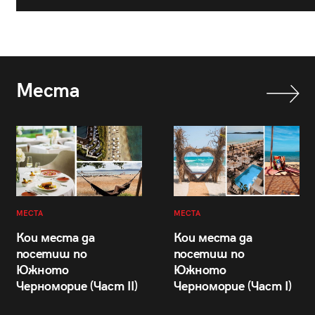
Места
МЕСТА
МЕСТА
Кои места да
Кои места да
посетиш по
посетиш по
Южното
Южното
Черноморие (Част II)
Черноморие (Част I)