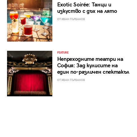
Exotic Soirée: Танци и
изкуство с дъх на лято
ОТ ИВАН ПЪРВАНОВ
FEATURE
Непреходните театри на
София: Зад кулисите на
един по-различен спектакъл
ОТ ИВАН ПЪРВАНОВ