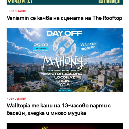
НОВИ СЪБИТИЯ
Veniamin се качва на сцената на The Rooftop
НОВИ СЪБИТИЯ
Walltopia те кани на 13-часово парти с
басейн, гледка и много музика