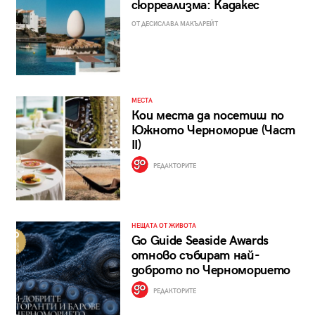
сюрреализма: Кадакес
ОТ ДЕСИСЛАВА МАКЪЛРЕЙТ
МЕСТА
Кои места да посетиш по
Южното Черноморие (Част
II)
РЕДАКТОРИТЕ
НЕЩАТА ОТ ЖИВОТА
Go Guide Seaside Awards
отново събират най-
доброто по Черноморието
РЕДАКТОРИТЕ