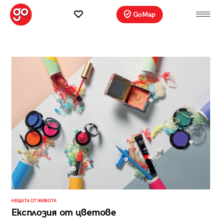
GoMap
НЕЩАТА ОТ ЖИВОТА
Експлозия от цветове