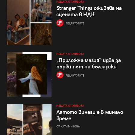
НЕЩАТА ОТ ЖИВОТА
Stranger Things оживява на
сцената в НДК
РЕДАКТОРИТЕ
НЕЩАТА ОТ ЖИВОТА
„Приложна магия“ идва за
първи път на български
РЕДАКТОРИТЕ
НЕЩАТА ОТ ЖИВОТА
Лятото винаги е в минало
време
ОТ КАТИ МИКОВА