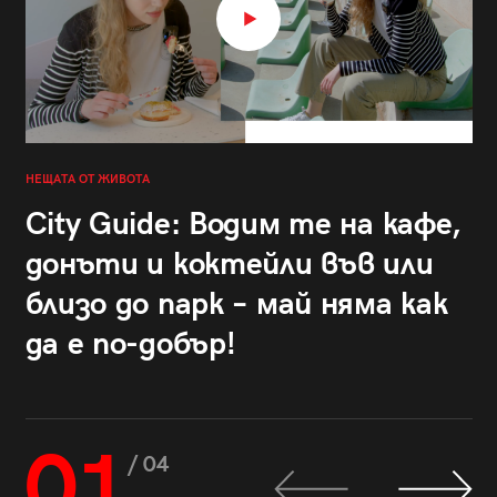
НЕЩАТА ОТ ЖИВОТА
City Guide: Водим те на кафе,
донъти и коктейли във или
близо до парк – май няма как
да е по-добър!
01
/ 04