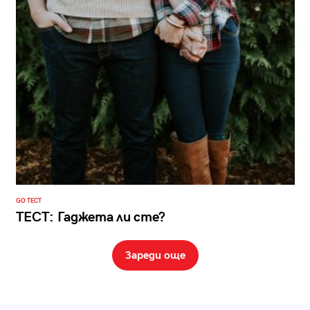
GO ТЕСТ
ТЕСТ: Гаджета ли сте?
Зареди още