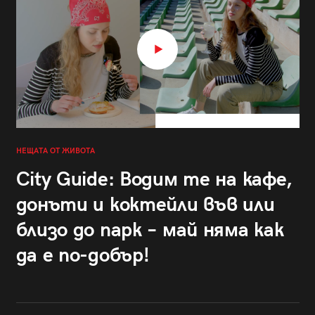
НЕЩАТА ОТ ЖИВОТА
City Guide: Водим те на кафе,
донъти и коктейли във или
близо до парк – май няма как
да е по-добър!