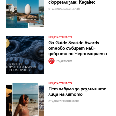
сюрреализма: Кадакес
ОТ ДЕСИСЛАВА МАКЪЛРЕЙТ
НЕЩАТА ОТ ЖИВОТА
Go Guide Seaside Awards
отново събират най-
доброто по Черноморието
РЕДАКТОРИТЕ
НЕЩАТА ОТ ЖИВОТА
Пет албума за различните
лица на лятото
ОТ ДАНИЕЛЕ МОНТЕЛЕОНЕ