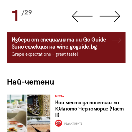
1
/29
Избери от специалната ни Go Guide
вино селекция на wine.goguide.bg
Grape expectations - great taste!
Най-четени
МЕСТА
Кои места да посетиш по
Южното Черноморие (Част
II)
РЕДАКТОРИТЕ