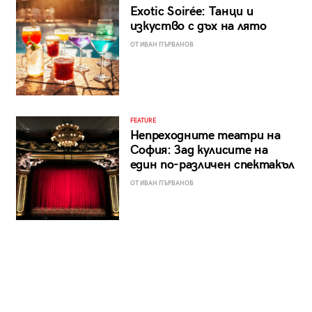
Exotic Soirée: Танци и
изкуство с дъх на лято
ОТ ИВАН ПЪРВАНОВ
FEATURE
Непреходните театри на
София: Зад кулисите на
един по-различен спектакъл
ОТ ИВАН ПЪРВАНОВ