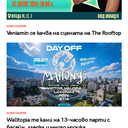
НОВИ СЪБИТИЯ
Veniamin се качва на сцената на The Rooftop
НОВИ СЪБИТИЯ
Walltopia те кани на 13-часово парти с
басейн, гледка и много музика