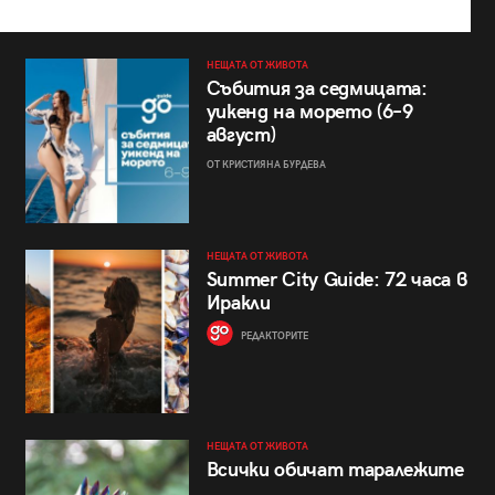
НЕЩАТА ОТ ЖИВОТА
Събития за седмицата:
уикенд на морето (6–9
август)
ОТ КРИСТИЯНА БУРДЕВА
НЕЩАТА ОТ ЖИВОТА
Summer City Guide: 72 часа в
Иракли
РЕДАКТОРИТЕ
НЕЩАТА ОТ ЖИВОТА
Всички обичат таралежите