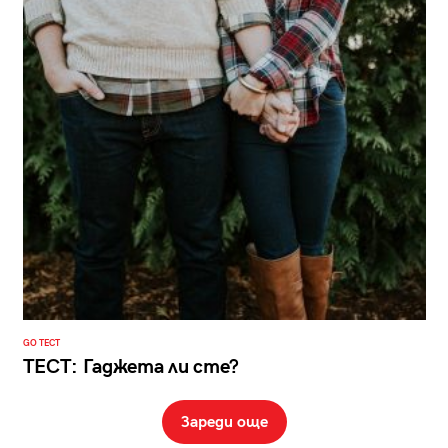
GO ТЕСТ
ТЕСТ: Гаджета ли сте?
Зареди още