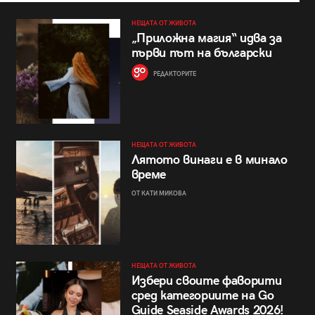
НЕЩАТА ОТ ЖИВОТА
„Приложна магия“ идва за
първи път на български
РЕДАКТОРИТЕ
НЕЩАТА ОТ ЖИВОТА
Лятото винаги е в минало
време
ОТ КАТИ МИКОВА
НЕЩАТА ОТ ЖИВОТА
Избери своите фаворити
сред категориите на Go
Guide Seaside Awards 2026!