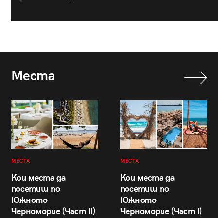
Места
МЕСТА
МЕСТА
Кои места да
Кои места да
посетиш по
посетиш по
Южното
Южното
Черноморие (Част II)
Черноморие (Част I)