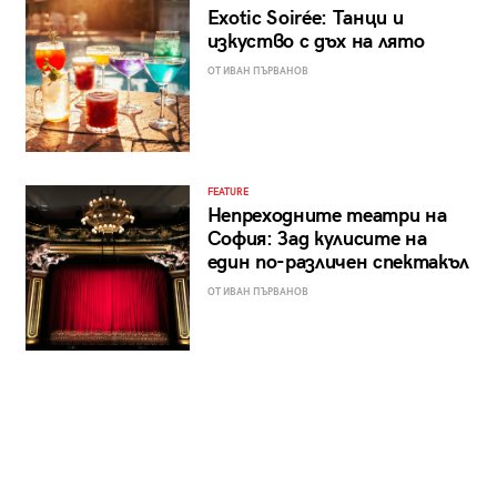
Exotic Soirée: Танци и
изкуство с дъх на лято
ОТ ИВАН ПЪРВАНОВ
FEATURE
Непреходните театри на
София: Зад кулисите на
един по-различен спектакъл
ОТ ИВАН ПЪРВАНОВ