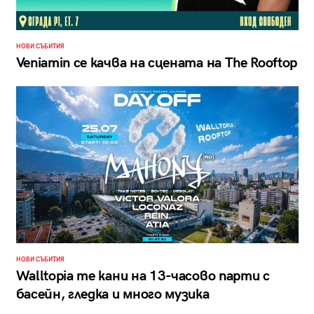
НОВИ СЪБИТИЯ
Veniamin се качва на сцената на The Rooftop
НОВИ СЪБИТИЯ
Walltopia те кани на 13-часово парти с
басейн, гледка и много музика