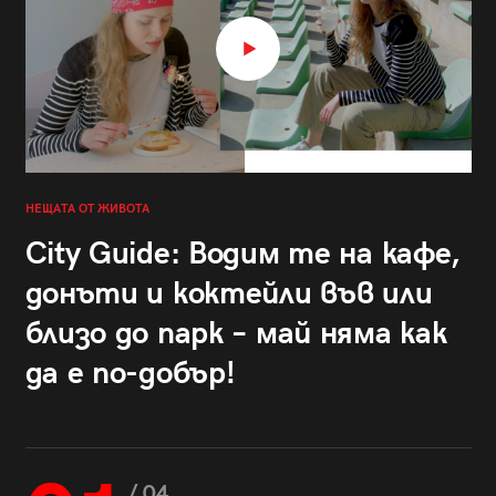
НЕЩАТА ОТ ЖИВОТА
City Guide: Водим те на кафе,
донъти и коктейли във или
близо до парк – май няма как
да е по-добър!
/ 04