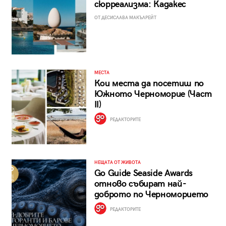
сюрреализма: Кадакес
ОТ ДЕСИСЛАВА МАКЪЛРЕЙТ
МЕСТА
Кои места да посетиш по
Южното Черноморие (Част
II)
РЕДАКТОРИТЕ
НЕЩАТА ОТ ЖИВОТА
Go Guide Seaside Awards
отново събират най-
доброто по Черноморието
РЕДАКТОРИТЕ