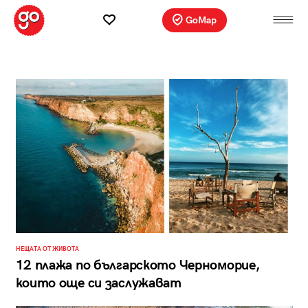
GoMap
НЕЩАТА ОТ ЖИВОТА
12 плажа по българското Черноморие,
които още си заслужават