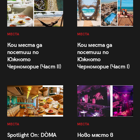
МЕСТА
МЕСТА
Кои места да
Кои места да
посетиш по
посетиш по
Южното
Южното
Черноморие (Част II)
Черноморие (Част I)
МЕСТА
МЕСТА
Spotlight On: DÒMA
Ново място в