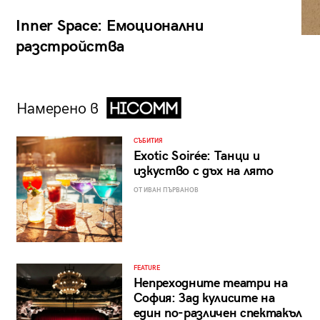
Inner Space: Емоционални
разстройства
Намерено в
СЪБИТИЯ
Exotic Soirée: Танци и
изкуство с дъх на лято
ОТ ИВАН ПЪРВАНОВ
FEATURE
Непреходните театри на
София: Зад кулисите на
един по-различен спектакъл