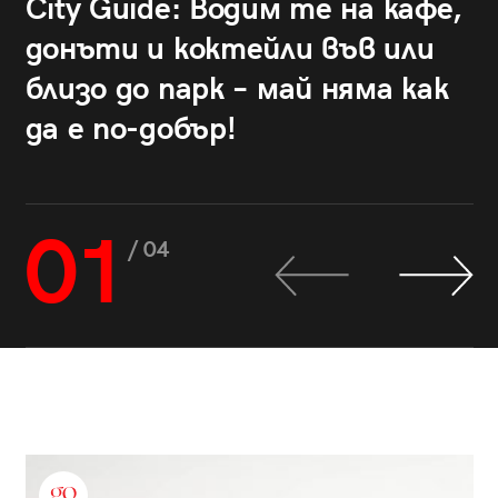
City Guide: Водим те на кафе,
донъти и коктейли във или
близо до парк – май няма как
да е по-добър!
01
/ 04