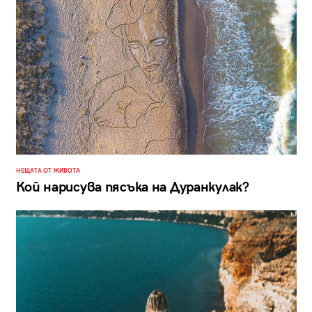
НЕЩАТА ОТ ЖИВОТА
Кой нарисува пясъка на Дуранкулак?