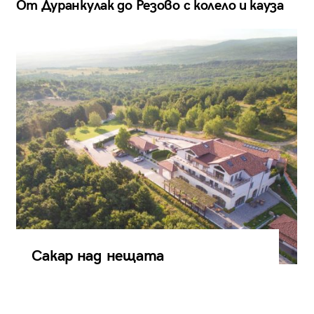
От Дуранкулак до Резово с колело и кауза
Сакар над нещата