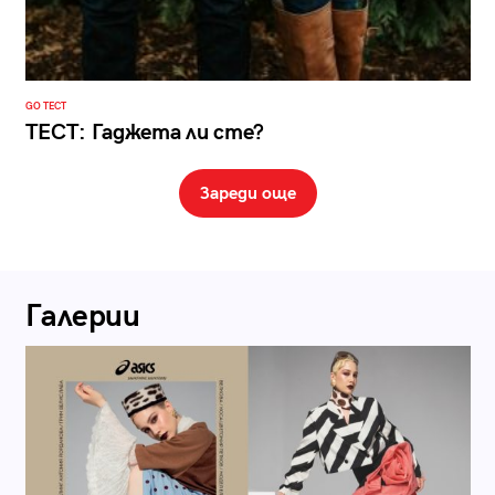
GO ТЕСТ
ТЕСТ: Гаджета ли сте?
Зареди още
Галерии