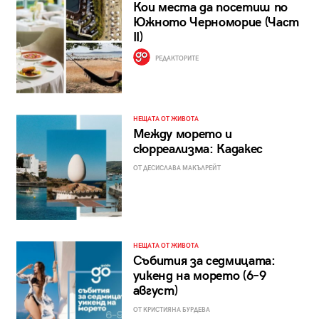
Кои места да посетиш по
Южното Черноморие (Част
II)
РЕДАКТОРИТЕ
НЕЩАТА ОТ ЖИВОТА
Между морето и
сюрреализма: Кадакес
ОТ ДЕСИСЛАВА МАКЪЛРЕЙТ
НЕЩАТА ОТ ЖИВОТА
Събития за седмицата:
уикенд на морето (6–9
август)
ОТ КРИСТИЯНА БУРДЕВА