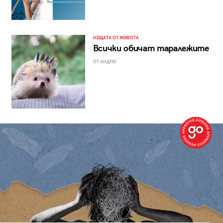
НЕЩАТА ОТ ЖИВОТА
Всички обичат таралежите
ОТ АНДРЮ