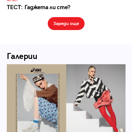
GO ТЕСТ
ТЕСТ: Гаджета ли сте?
Зареди още
Галерии