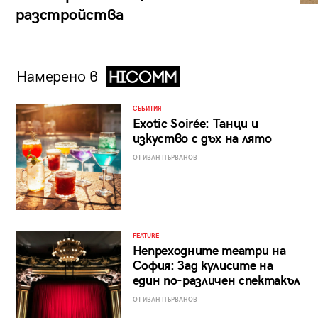
разстройства
Намерено в
СЪБИТИЯ
Exotic Soirée: Танци и
изкуство с дъх на лято
ОТ ИВАН ПЪРВАНОВ
FEATURE
Непреходните театри на
София: Зад кулисите на
един по-различен спектакъл
ОТ ИВАН ПЪРВАНОВ