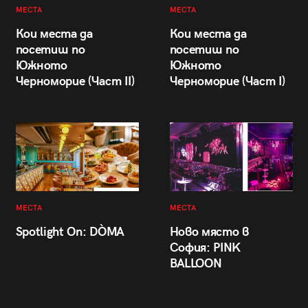
МЕСТА
МЕСТА
Кои места да
Кои места да
посетиш по
посетиш по
Южното
Южното
Черноморие (Част II)
Черноморие (Част I)
МЕСТА
МЕСТА
Spotlight On: DÒMA
Ново място в
София: PINK
BALLOON