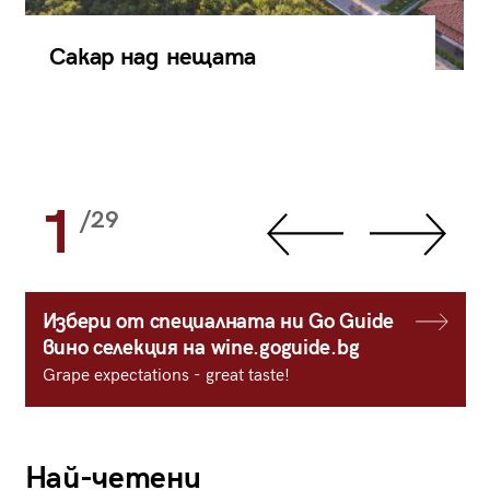
Сакар над нещата
1
/29
Избери от специалната ни Go Guide
вино селекция на wine.goguide.bg
Grape expectations - great taste!
Най-четени