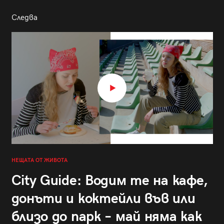
Следва
НЕЩАТА ОТ ЖИВОТА
City Guide: Водим те на кафе,
донъти и коктейли във или
близо до парк – май няма как