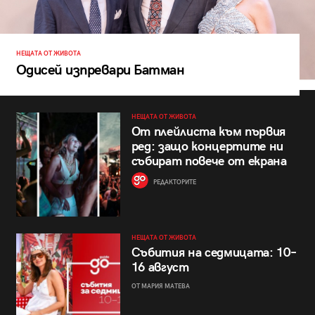
НЕЩАТА ОТ ЖИВОТА
Одисей изпревари Батман
НЕЩАТА ОТ ЖИВОТА
От плейлиста към първия
ред: защо концертите ни
събират повече от екрана
РЕДАКТОРИТЕ
НЕЩАТА ОТ ЖИВОТА
Събития на седмицата: 10–
16 август
ОТ МАРИЯ МАТЕВА