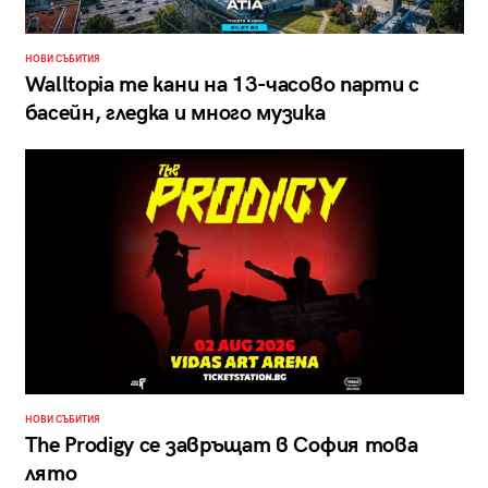
НОВИ СЪБИТИЯ
Walltopia те кани на 13-часово парти с
басейн, гледка и много музика
НОВИ СЪБИТИЯ
The Prodigy се завръщат в София това
лято