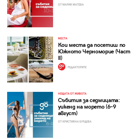
ОТ МАРИЯ МАТЕВА
МЕСТА
Кои места да посетиш по
Южното Черноморие (Част
II)
РЕДАКТОРИТЕ
НЕЩАТА ОТ ЖИВОТА
Събития за седмицата:
уикенд на морето (6–9
август)
ОТ КРИСТИЯНА БУРДЕВА