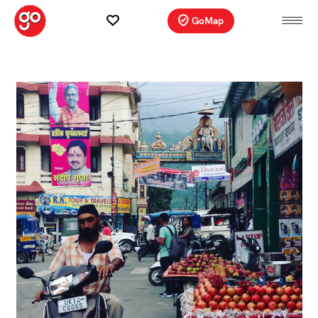
GoMap