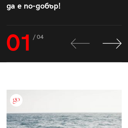
да е по-добър!
01
/ 04