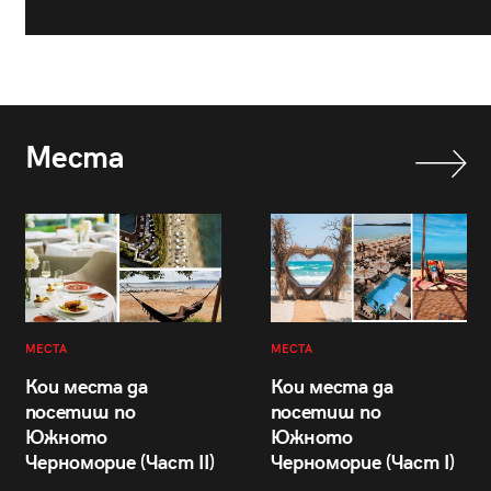
Места
МЕСТА
МЕСТА
Кои места да
Кои места да
посетиш по
посетиш по
Южното
Южното
Черноморие (Част II)
Черноморие (Част I)