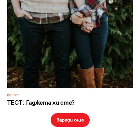
GO ТЕСТ
ТЕСТ: Гаджета ли сте?
Зареди още