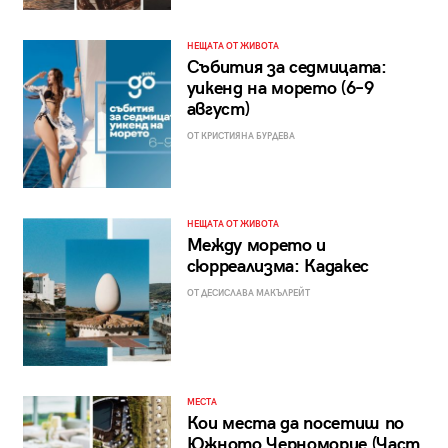
НЕЩАТА ОТ ЖИВОТА
Събития за седмицата:
уикенд на морето (6–9
август)
ОТ КРИСТИЯНА БУРДЕВА
НЕЩАТА ОТ ЖИВОТА
Между морето и
сюрреализма: Кадакес
ОТ ДЕСИСЛАВА МАКЪЛРЕЙТ
МЕСТА
Кои места да посетиш по
Южното Черноморие (Част