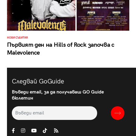
НОВИ СЪБИТИЯ
Първият ден на Hills of Rock започва с
Malevolence
Следвай GoGuide
Въведи email, за да получаваш GO Guide
бюлетин