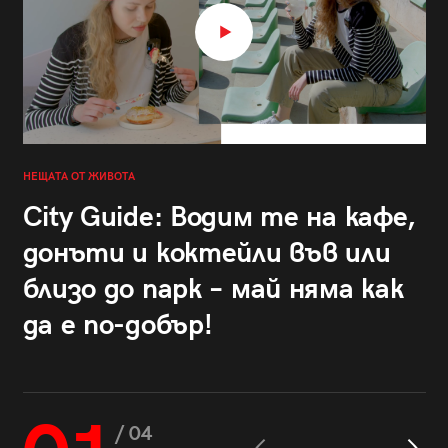
НЕЩАТА ОТ ЖИВОТА
City Guide: Водим те на кафе,
донъти и коктейли във или
близо до парк – май няма как
да е по-добър!
/ 04