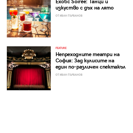
Exotic Soirée: Танци и
изкуство с дъх на лято
ОТ ИВАН ПЪРВАНОВ
FEATURE
Непреходните театри на
София: Зад кулисите на
един по-различен спектакъл
ОТ ИВАН ПЪРВАНОВ