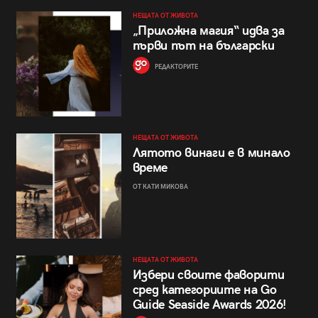
НЕЩАТА ОТ ЖИВОТА
„Приложна магия“ идва за
първи път на български
РЕДАКТОРИТЕ
НЕЩАТА ОТ ЖИВОТА
Лятото винаги е в минало
време
ОТ КАТИ МИКОВА
НЕЩАТА ОТ ЖИВОТА
Избери своите фаворити
сред категориите на Go
Guide Seaside Awards 2026!