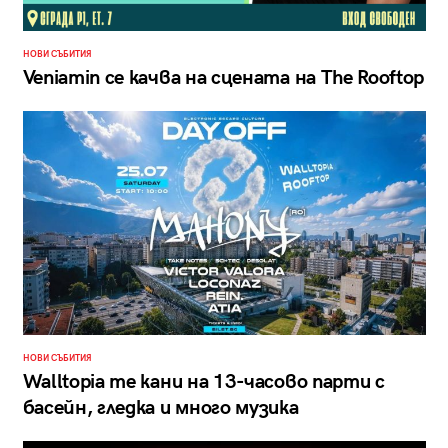
НОВИ СЪБИТИЯ
Veniamin се качва на сцената на The Rooftop
НОВИ СЪБИТИЯ
Walltopia те кани на 13-часово парти с
басейн, гледка и много музика