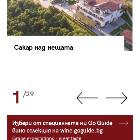
Сакар над нещата
1
/29
Избери от специалната ни Go Guide
вино селекция на wine.goguide.bg
Grape expectations - great taste!