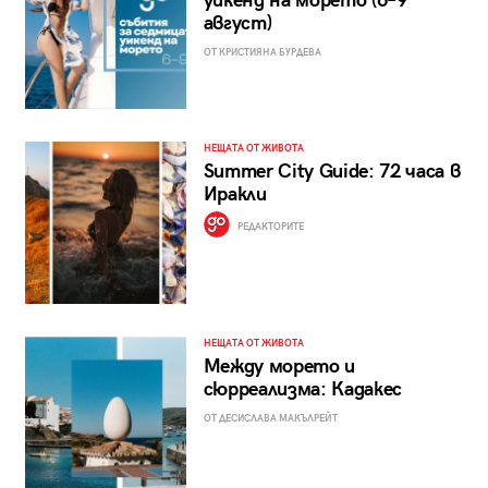
уикенд на морето (6–9
август)
ОТ КРИСТИЯНА БУРДЕВА
НЕЩАТА ОТ ЖИВОТА
Summer City Guide: 72 часа в
Иракли
РЕДАКТОРИТЕ
НЕЩАТА ОТ ЖИВОТА
Между морето и
сюрреализма: Кадакес
ОТ ДЕСИСЛАВА МАКЪЛРЕЙТ