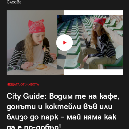
Следва
НЕЩАТА ОТ ЖИВОТА
City Guide: Водим те на кафе,
донъти и коктейли във или
близо до парк – май няма как
да е по-добър!