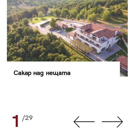
Сакар над нещата
1
/29