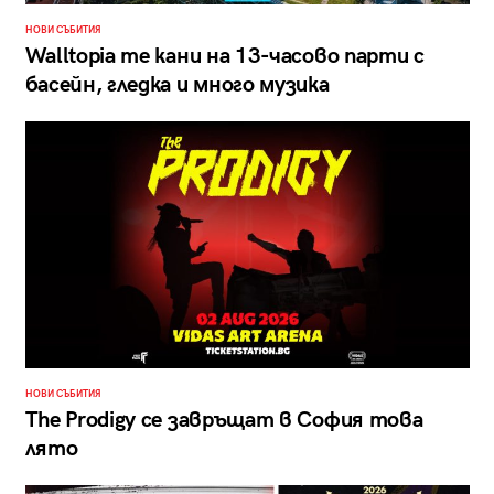
НОВИ СЪБИТИЯ
Walltopia те кани на 13-часово парти с
басейн, гледка и много музика
НОВИ СЪБИТИЯ
The Prodigy се завръщат в София това
лято