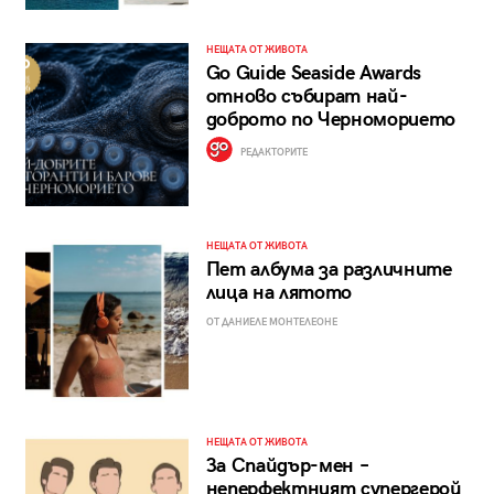
НЕЩАТА ОТ ЖИВОТА
Go Guide Seaside Awards
отново събират най-
доброто по Черноморието
РЕДАКТОРИТЕ
НЕЩАТА ОТ ЖИВОТА
Пет албума за различните
лица на лятото
ОТ ДАНИЕЛЕ МОНТЕЛЕОНЕ
НЕЩАТА ОТ ЖИВОТА
За Спайдър-мен –
неперфектният супергерой