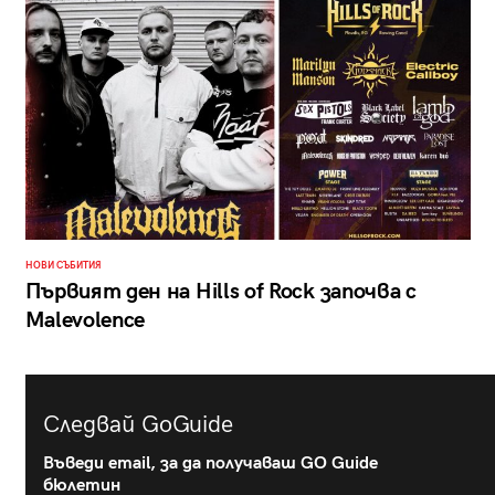
НОВИ СЪБИТИЯ
Първият ден на Hills of Rock започва с
Malevolence
Следвай GoGuide
Въведи email, за да получаваш GO Guide
бюлетин