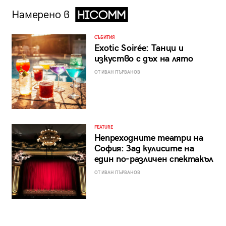
Намерено в
СЪБИТИЯ
Exotic Soirée: Танци и
изкуство с дъх на лято
ОТ ИВАН ПЪРВАНОВ
FEATURE
Непреходните театри на
София: Зад кулисите на
един по-различен спектакъл
ОТ ИВАН ПЪРВАНОВ