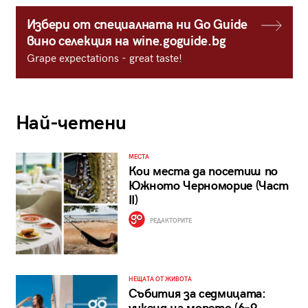
Избери от специалната ни Go Guide
вино селекция на wine.goguide.bg
Grape expectations - great taste!
Най-четени
МЕСТА
Кои места да посетиш по
Южното Черноморие (Част
II)
РЕДАКТОРИТЕ
НЕЩАТА ОТ ЖИВОТА
Събития за седмицата: