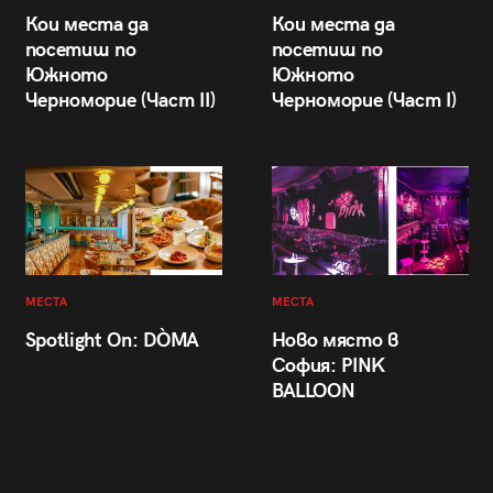
Кои места да
Кои места да
посетиш по
посетиш по
Южното
Южното
Черноморие (Част II)
Черноморие (Част I)
МЕСТА
МЕСТА
Spotlight On: DÒMA
Ново място в
София: PINK
BALLOON