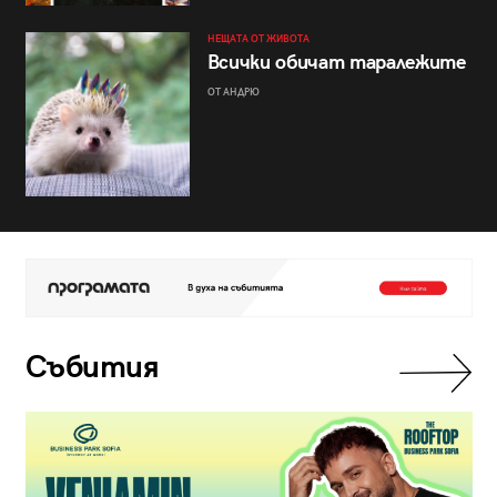
НЕЩАТА ОТ ЖИВОТА
Всички обичат таралежите
ОТ АНДРЮ
Събития