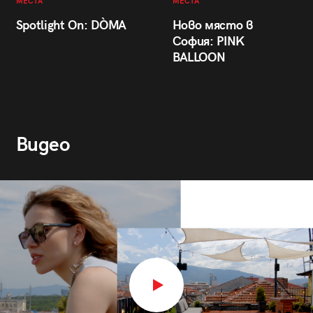
МЕСТА
МЕСТА
Spotlight On: DÒMA
Ново място в
София: PINK
BALLOON
Видео