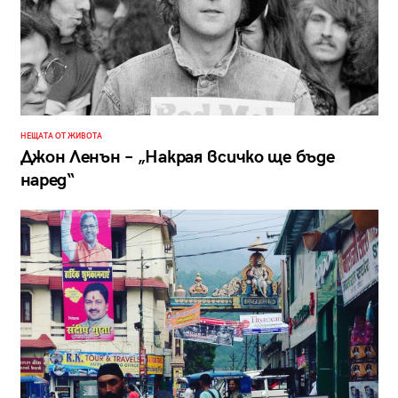
НЕЩАТА ОТ ЖИВОТА
Джон Ленън – „Накрая всичко ще бъде
наред“