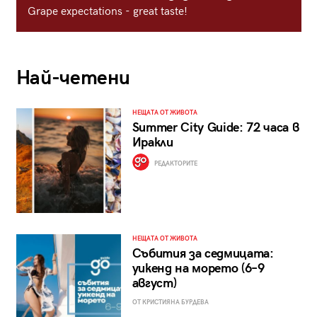
Grape expectations - great taste!
Най-четени
НЕЩАТА ОТ ЖИВОТА
Summer City Guide: 72 часа в
Иракли
РЕДАКТОРИТЕ
НЕЩАТА ОТ ЖИВОТА
Събития за седмицата:
уикенд на морето (6–9
август)
ОТ КРИСТИЯНА БУРДЕВА