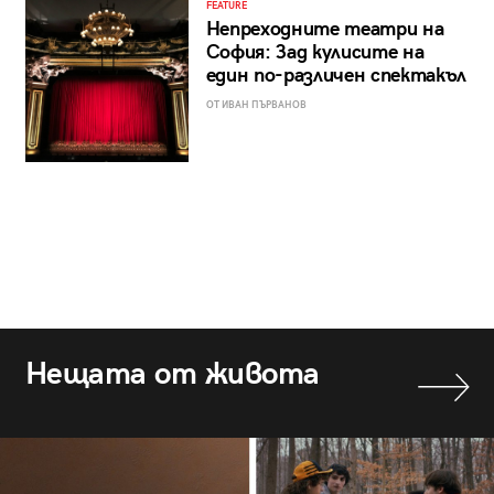
FEATURE
Непреходните театри на
София: Зад кулисите на
един по-различен спектакъл
ОТ ИВАН ПЪРВАНОВ
Нещата от живота