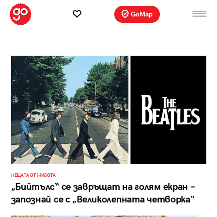
GoMap
НЕЩАТА ОТ ЖИВОТА
„Бийтълс“ се завръщат на голям екран –
запознай се с „Великолепната четворка“