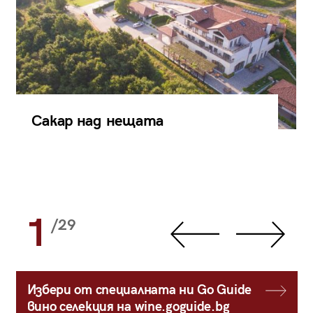
Сакар над нещата
1
/29
Избери от специалната ни Go Guide
вино селекция на wine.goguide.bg