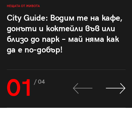
НЕЩАТА ОТ ЖИВОТА
City Guide: Водим те на кафе,
донъти и коктейли във или
близо до парк – май няма как
да е по-добър!
01
/ 04