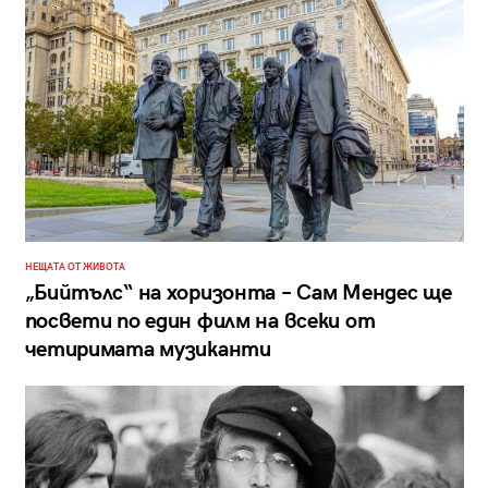
НЕЩАТА ОТ ЖИВОТА
„Бийтълс“ на хоризонта – Сам Мендес ще
посвети по един филм на всеки от
четиримата музиканти