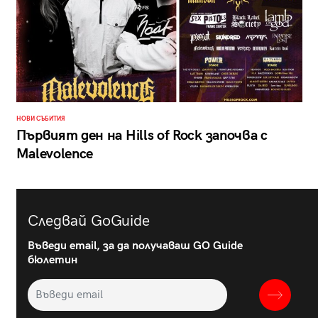
НОВИ СЪБИТИЯ
Първият ден на Hills of Rock започва с
Malevolence
Следвай GoGuide
Въведи email, за да получаваш GO Guide
бюлетин