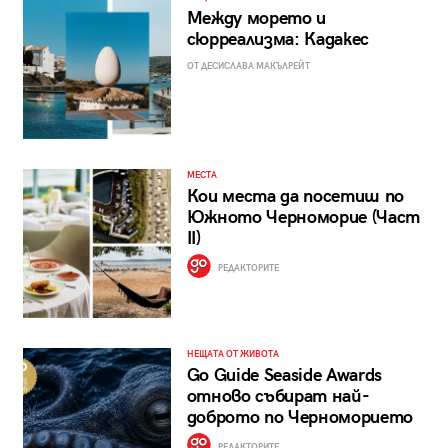
Между морето и
сюрреализма: Кадакес
ОТ ДЕСИСЛАВА МАКЪЛРЕЙТ
МЕСТА
Кои места да посетиш по
Южното Черноморие (Част
II)
РЕДАКТОРИТЕ
НЕЩАТА ОТ ЖИВОТА
Go Guide Seaside Awards
отново събират най-
доброто по Черноморието
РЕДАКТОРИТЕ