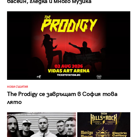
басейн, гледка и много музика
НОВИ СЪБИТИЯ
The Prodigy се завръщат в София това
лято