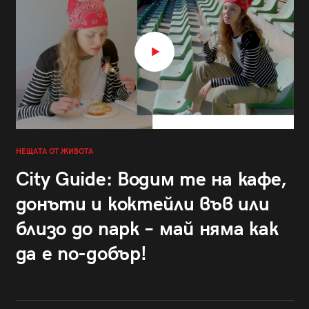
НЕЩАТА ОТ ЖИВОТА
City Guide: Водим те на кафе,
донъти и коктейли във или
близо до парк – май няма как
да е по-добър!