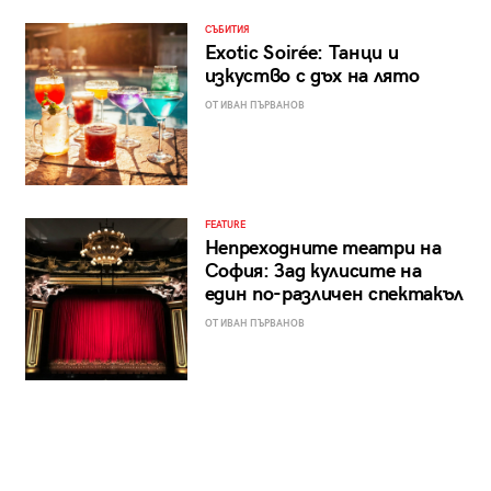
СЪБИТИЯ
Exotic Soirée: Танци и
изкуство с дъх на лято
ОТ ИВАН ПЪРВАНОВ
FEATURE
Непреходните театри на
София: Зад кулисите на
един по-различен спектакъл
ОТ ИВАН ПЪРВАНОВ