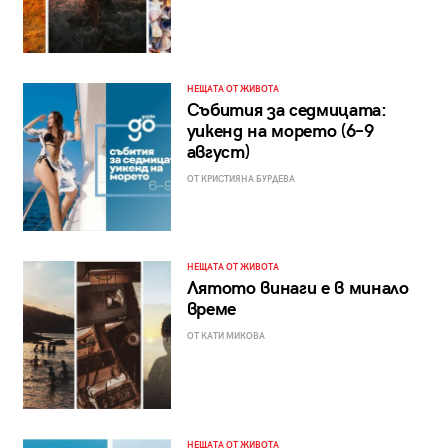
НЕЩАТА ОТ ЖИВОТА
Събития за седмицата:
уикенд на морето (6–9
август)
ОТ КРИСТИЯНА БУРДЕВА
НЕЩАТА ОТ ЖИВОТА
Лятото винаги е в минало
време
ОТ КАТИ МИКОВА
НЕЩАТА ОТ ЖИВОТА