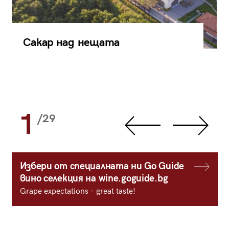
Сакар над нещата
1
/29
Избери от специалната ни Go Guide
вино селекция на wine.goguide.bg
Grape expectations - great taste!