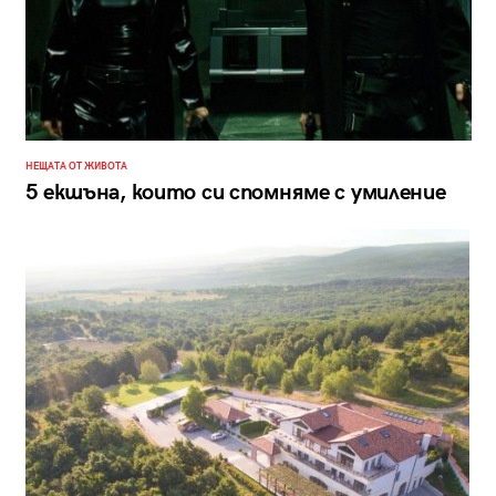
НЕЩАТА ОТ ЖИВОТА
5 екшъна, които си спомняме с умиление