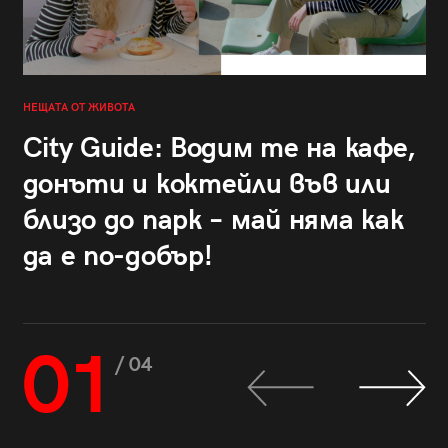
НЕЩАТА ОТ ЖИВОТА
City Guide: Водим те на кафе,
донъти и коктейли във или
близо до парк – май няма как
да е по-добър!
01
/ 04