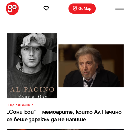
GoMap
НЕЩАТА ОТ ЖИВОТА
„Сони Бой“ – мемоарите, които Ал Пачино
се беше зарекъл да не напише