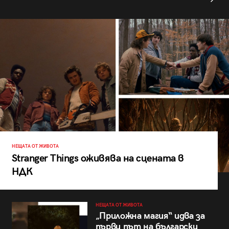
НЕЩАТА ОТ ЖИВОТА
Stranger Things оживява на сцената в
НДК
НЕЩАТА ОТ ЖИВОТА
„Приложна магия“ идва за
първи път на български