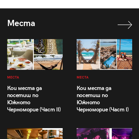
Места
МЕСТА
МЕСТА
Кои места да
Кои места да
посетиш по
посетиш по
Южното
Южното
Черноморие (Част II)
Черноморие (Част I)