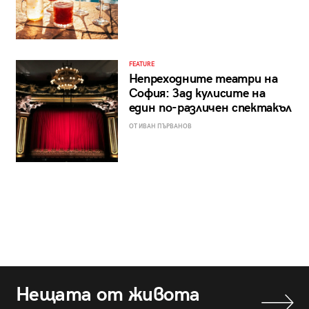
FEATURE
Непреходните театри на
София: Зад кулисите на
един по-различен спектакъл
ОТ ИВАН ПЪРВАНОВ
Нещата от живота