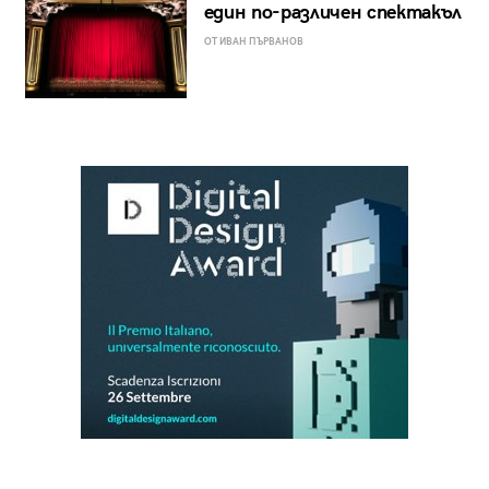
един по-различен спектакъл
ОТ ИВАН ПЪРВАНОВ