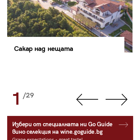
Сакар над нещата
1
/29
Избери от специалната ни Go Guide
вино селекция на wine.goguide.bg
Grape expectations - great taste!