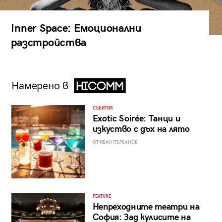
Inner Space: Емоционални
разстройства
Намерено в
СЪБИТИЯ
Exotic Soirée: Танци и
изкуство с дъх на лято
ОТ ИВАН ПЪРВАНОВ
FEATURE
Непреходните театри на
София: Зад кулисите на