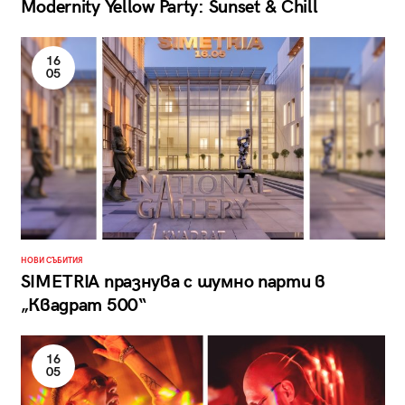
Modernity Yellow Party: Sunset & Chill
16
05
НОВИ СЪБИТИЯ
SIMETRIA празнува с шумно парти в
„Квадрат 500“
16
05