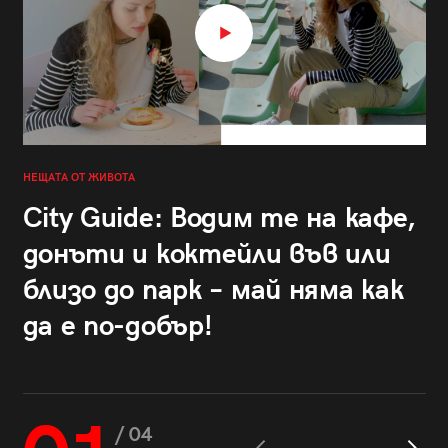
НЕЩАТА ОТ ЖИВОТА
City Guide: Водим те на кафе,
донъти и коктейли във или
близо до парк – май няма как
да е по-добър!
/ 04