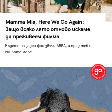
Mamma Mia, Here We Go Again:
Защо всяко лято отново искаме
да преживеем филма
Където на заден фон звучи ABBA, а пред теб е
синьото море