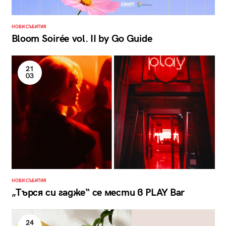
НОВИ СЪБИТИЯ
Bloom Soirée vol. II by Go Guide
21
03
НОВИ СЪБИТИЯ
„Търся си гадже“ се мести в PLAY Bar
24