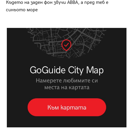
Където на заден фон звучи ABBA, а пред теб е
синьото море