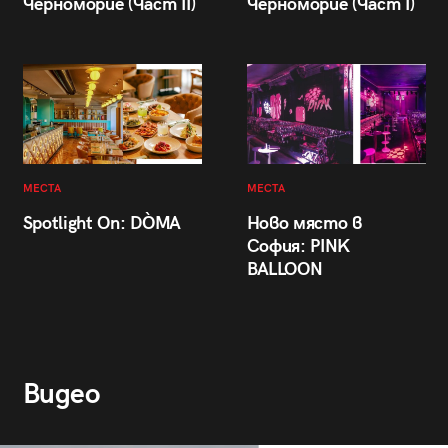
Черноморие (Част II)
Черноморие (Част I)
МЕСТА
МЕСТА
Spotlight On: DÒMA
Ново място в
София: PINK
BALLOON
Видео