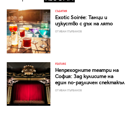
СЪБИТИЯ
Exotic Soirée: Танци и
изкуство с дъх на лято
ОТ ИВАН ПЪРВАНОВ
FEATURE
Непреходните театри на
София: Зад кулисите на
един по-различен спектакъл
ОТ ИВАН ПЪРВАНОВ