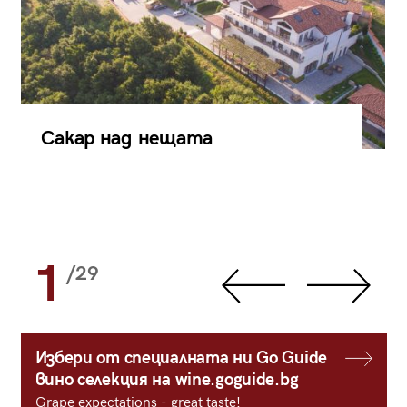
Сакар над нещата
1
/29
Избери от специалната ни Go Guide
вино селекция на wine.goguide.bg
Grape expectations - great taste!