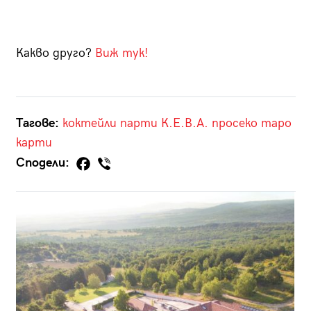
Какво друго?
Виж тук!
Тагове:
коктейли
парти
К.Е.В.А.
просеко
таро
карти
Сподели: