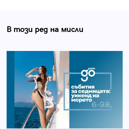
В този ред на мисли