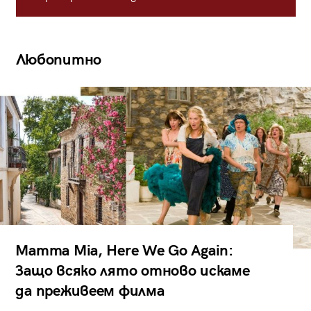
Любопитно
Mamma Mia, Here We Go Again:
Защо всяко лято отново искаме
да преживеем филма