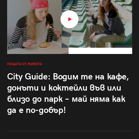
НЕЩАТА ОТ ЖИВОТА
City Guide: Водим те на кафе,
донъти и коктейли във или
близо до парк – май няма как
да е по-добър!