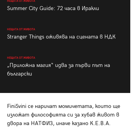
НЕЩАТА ОТ ЖИВОТА
Summer City Guide: 72 часа в Иракли
НЕЩАТА ОТ ЖИВОТА
Stranger Things оживява на сцената в НДК
НЕЩАТА ОТ ЖИВОТА
„Приложна магия“ идва за първи път на
български
FiniSvini се наричат момичетата, които ще
изложат философията си за хубав живот в
двора на НАТФИЗ, иначе казано К.Е.В.А.