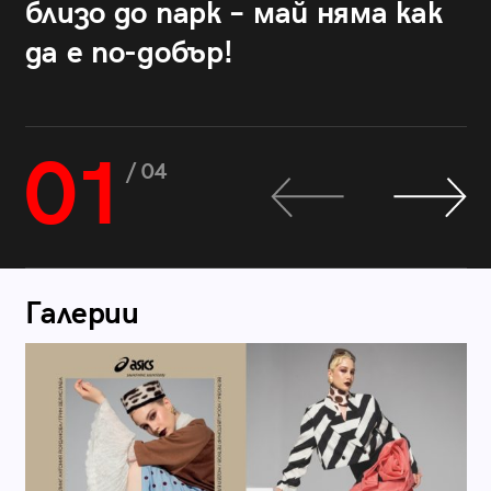
близо до парк – май няма как
да е по-добър!
01
/ 04
Галерии