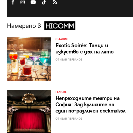
Намерено в
СЪБИТИЯ
Exotic Soirée: Танци и
изкуство с дъх на лято
ОТ ИВАН ПЪРВАНОВ
FEATURE
Непреходните театри на
София: Зад кулисите на
един по-различен спектакъл
ОТ ИВАН ПЪРВАНОВ