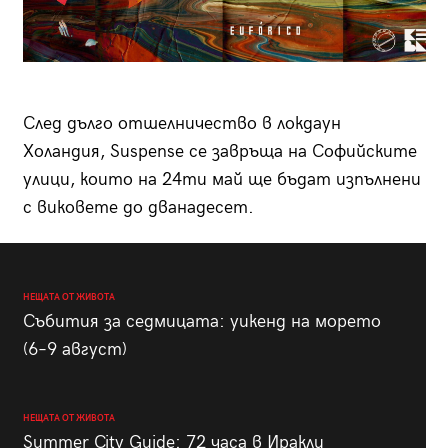
След дълго отшелничество в локдаун
Холандия, Suspense се завръща на Софийските
улици, които на 24ти май ще бъдат изпълнени
с виковетe до дванадесет.
НЕЩАТА ОТ ЖИВОТА
Събития за седмицата: уикенд на морето
(6–9 август)
НЕЩАТА ОТ ЖИВОТА
Summer City Guide: 72 часа в Иракли