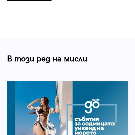
В този ред на мисли