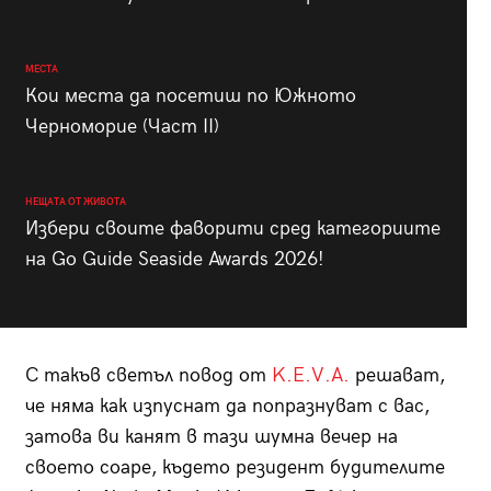
МЕСТА
Кои места да посетиш по Южното
Черноморие (Част II)
НЕЩАТА ОТ ЖИВОТА
Избери своите фаворити сред категориите
на Go Guide Seaside Awards 2026!
С такъв светъл повод от
K.E.V.A.
решават,
че няма как изпуснат да пoпразнуват с вас,
затова ви канят в тази шумна вечер на
своето соаре, където резидент будителите