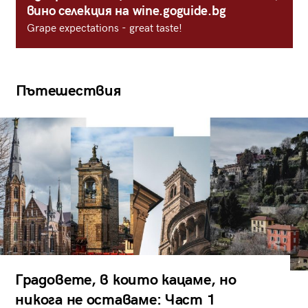
вино селекция на wine.goguide.bg
Grape expectations - great taste!
Пътешествия
Градовете, в които кацаме, но
никога не оставаме: Част 1