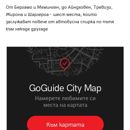
От Бергамо и Меминген, до Айндховен, Тревизо,
Жирона и Шарлероа - шест места, които
заслужават повече от автобусна спирка по пътя
към някъде другаде