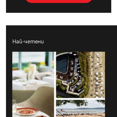
Най-четени