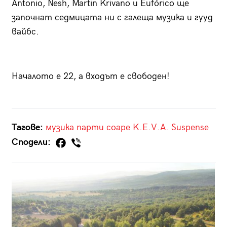
Аntonio, Nesh, Martin Krivanо и Еufórico ще
започнат седмицата ни с галеща музика и гууд
вайбс.
Началото е 22, а входът е свободен!
Тагове:
музика
парти
соаре
K.E.V.A.
Suspense
Сподели: