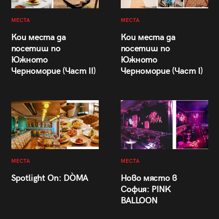
МЕСТА
МЕСТА
Кои места да
Кои места да
посетиш по
посетиш по
Южното
Южното
Черноморие (Част II)
Черноморие (Част I)
МЕСТА
МЕСТА
Spotlight On: DÒMA
Ново място в
София: PINK
BALLOON