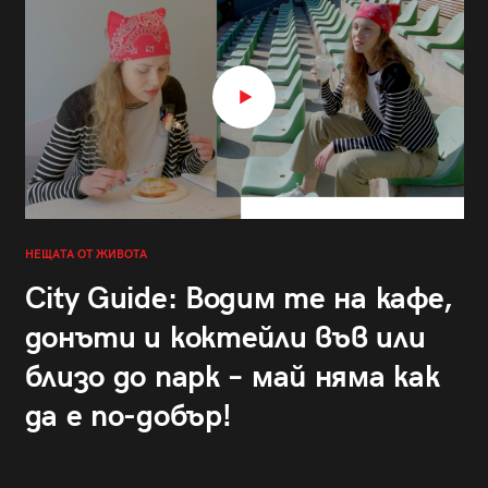
НЕЩАТА ОТ ЖИВОТА
City Guide: Водим те на кафе,
донъти и коктейли във или
близо до парк – май няма как
да е по-добър!