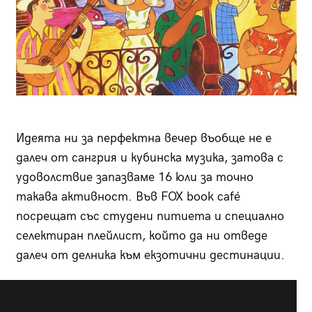
Идеята ни за перфектна вечер въобще не е
далеч от сангрия и кубинска музика, затова с
удоволствие запазваме 16 юли за точно
такава активност. Във FOX book café
посрещат със студени питиета и специално
селектиран плейлист, който да ни отведе
далеч от делника към екзотични дестинации.