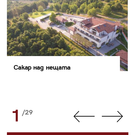
Сакар над нещата
1
/29