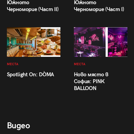
Южното
Южното
Черноморие (Част II)
Черноморие (Част I)
МЕСТА
МЕСТА
Spotlight On: DÒMA
Ново място в
София: PINK
BALLOON
Видео