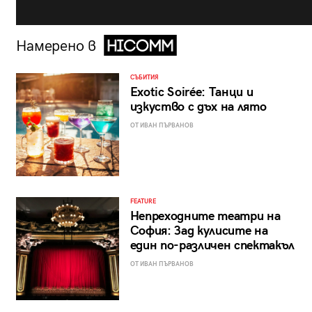
Намерено в
СЪБИТИЯ
Exotic Soirée: Танци и
изкуство с дъх на лято
ОТ ИВАН ПЪРВАНОВ
FEATURE
Непреходните театри на
София: Зад кулисите на
един по-различен спектакъл
ОТ ИВАН ПЪРВАНОВ