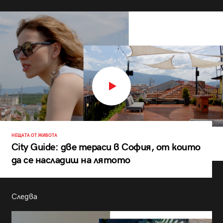
НЕЩАТА ОТ ЖИВОТА
City Guide: две тераси в София, от които
да се насладиш на лятото
Следва