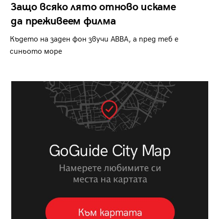
Защо всяко лято отново искаме
да преживеем филма
Където на заден фон звучи ABBA, а пред теб е
синьото море