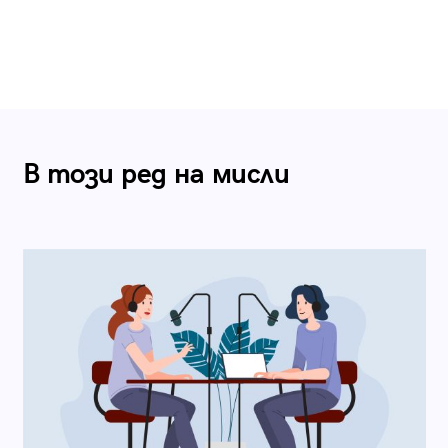
В този ред на мисли