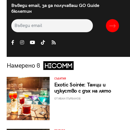
Въведи email, за да получаваш GO Guide
бюлетин
Намерено в
СЪБИТИЯ
Exotic Soirée: Танци и
изкуство с дъх на лято
ОТ ИВАН ПЪРВАНОВ