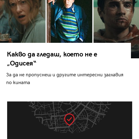
Какво да гледаш, което не е
„Одисея“
За да не пропуснеш и другите интересни заглавия
по кината