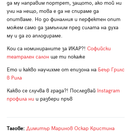
да му направим портрет, защото, ако той ни
учи на нещо, това е да не спираме да
опитваме. Но до финалния и перфектен опит
можем само да замълчим пред силата на духа
му и да го аплодираме.
Кои са номинираните за ИКАР?!
Софийски
театрален салон
ще ти покаже
Ето и какво научихме от епизона на
Беър Грилс
в Рила
Какво се случва в града?! Последвай
Instagram
профила ни
и разбери пръв
Тагове:
Димитър Маринов
Оскар
Кристина