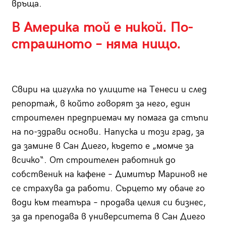
връща.
В Америка той е никой. По-
страшното – няма нищо.
Свири на цигулка по улиците на Тенеси и след
репортаж, в който говорят за него, един
строителен предприемач му помага да стъпи
на по-здрави основи. Напуска и този град, за
да замине в Сан Диего, където е „момче за
всичко“. От строителен работник до
собственик на кафене – Димитър Маринов не
се страхува да работи. Сърцето му обаче го
води към театъра – продава целия си бизнес,
за да преподава в университета в Сан Диего