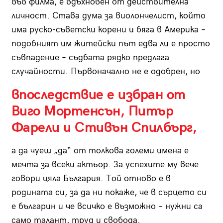
във филма, е вдъхновен от действителна
личност. Става дума за виолончелист, който
има руско-съветски корени и бяга в Америка –
подобният им житейски път едва ли е просто
съвпадение – съдбата рядко предлага
случайности. Първоначално не е одобрен, но
впоследствие е избран от
Виго Мортенсън, Питър
Фарели и Стивън Спилбърг,
а да чуеш „да“ от толкова големи имена е
мечта за всеки актьор. За успехите му вече
говори цяла България. Той отново е в
родината си, за да ни покаже, че в сърцето си
е българин и че всичко е възможно – нужни са
само талант, труд и свобода.