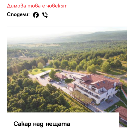
Димова
това е човекът
Сподели:
Сакар над нещата