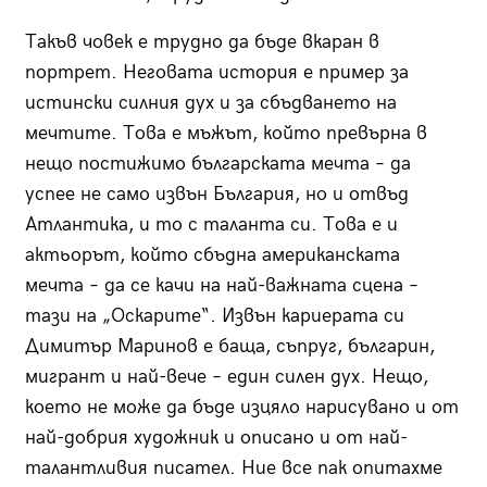
Такъв човек е трудно да бъде вкаран в
портрет. Неговата история е пример за
истински силния дух и за сбъдването на
мечтите. Това е мъжът, който превърна в
нещо постижимо българската мечта – да
успее не само извън България, но и отвъд
Атлантика, и то с таланта си. Това е и
актьорът, който сбъдна американската
мечта – да се качи на най-важната сцена –
тази на „Оскарите“. Извън кариерата си
Димитър Маринов е баща, съпруг, българин,
мигрант и най-вече – един силен дух. Нещо,
което не може да бъде изцяло нарисувано и от
най-добрия художник и описано и от най-
талантливия писател. Ние все пак опитахме