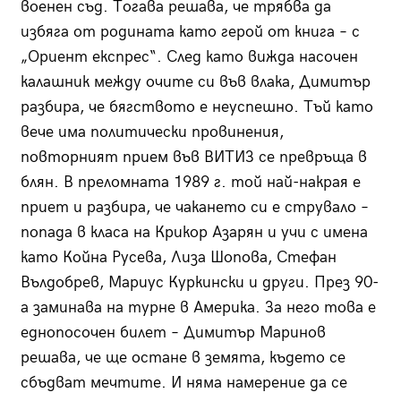
военен съд. Тогава решава, че трябва да
избяга от родината като герой от книга – с
„Ориент експрес“. След като вижда насочен
калашник между очите си във влака, Димитър
разбира, че бягството е неуспешно. Тъй като
вече има политически провинения,
повторният прием във ВИТИЗ се превръща в
блян. В преломната 1989 г. той най-накрая е
приет и разбира, че чакането си е струвало –
попада в класа на Крикор Азарян и учи с имена
като Койна Русева, Лиза Шопова, Стефан
Вълдобрев, Мариус Куркински и други. През 90-
а заминава на турне в Америка. За него това е
еднопосочен билет – Димитър Маринов
решава, че ще остане в земята, където се
сбъдват мечтите. И няма намерение да се