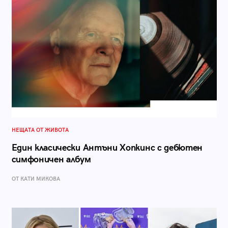
НЕЩАТА ОТ ЖИВОТА
Един класически Антъни Хопкинс с дебютен
симфоничен албум
ОТ КАТИ МИКОВА