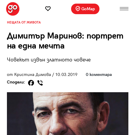
GoMap
НЕЩАТА ОТ ЖИВОТА
Димитър Маринов: портрет
на една мечта
Човекът извън златното човече
от Кристина Димова / 10.03.2019
0 коментара
Сподели: