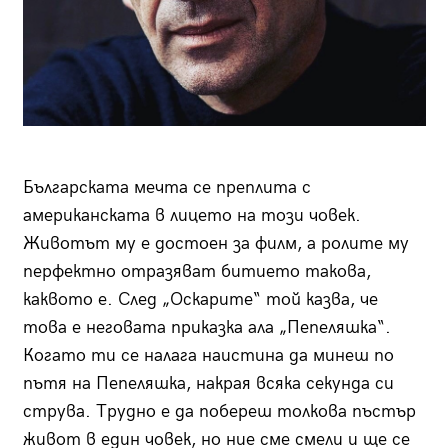
Българската мечта се преплита с
американската в лицето на този човек.
Животът му е достоен за филм, а ролите му
перфектно отразяват битието такова,
каквото е. След „Оскарите“ той казва, че
това е неговата приказка ала „Пепеляшка“.
Когато ти се налага наистина да минеш по
пътя на Пепеляшка, накрая всяка секунда си
струва. Трудно е да побереш толкова пъстър
живот в един човек, но ние сме смели и ще се