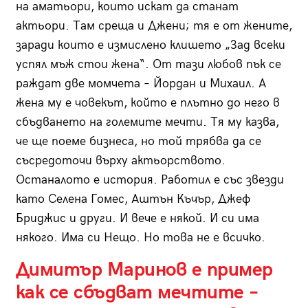
на аматьори, които искат да станат
актьори. Там среща и Джени; тя е от жените,
заради които е измислено клишето „Зад всеки
успял мъж стои жена“. От тази любов пък се
раждат две момчета – Йордан и Михаил. А
жена му е човекът, който е плътно до него в
сбъдването на големите мечти. Тя му казва,
че ще поеме бизнеса, но той трябва да се
съсредоточи върху актьорството.
Останалото е история. Работил е със звезди
като Селена Гомес, Аштън Къчър, Джеф
Бриджис и други. И вече е някой. И си има
някого. Има си Нещо. Но това не е всичко.
Димитър Маринов е пример
как се сбъдват мечтите –