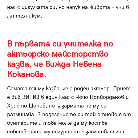
нас с цигулката си, но напук на живота – учи в
жп техникум.
В първата си учителка по
актьорско майсторство
казва, че вижда Невена
Коканова.
Самата тя му казва, че е роден актьор. Приет
е във ВИТИЗ в един клас с Чочо Попйорданов и
Христо Шопов, но казармата не му се
разминава. В поделението си той отново е от
бунтарите и това може да му коства
собствената му сигурност – заплашват го с