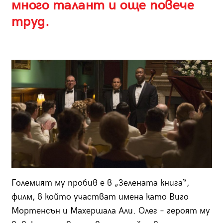
много талант и още повече
труд.
Големият му пробив е в „Зелената книга“,
филм, в който участват имена като Виго
Мортенсън и Махершала Али. Олег – героят му