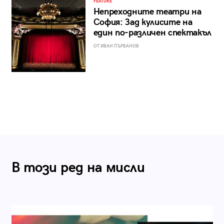
FEATURE
Непреходните театри на
София: Зад кулисите на
един по-различен спектакъл
ОТ ИВАН ПЪРВАНОВ
В този ред на мисли