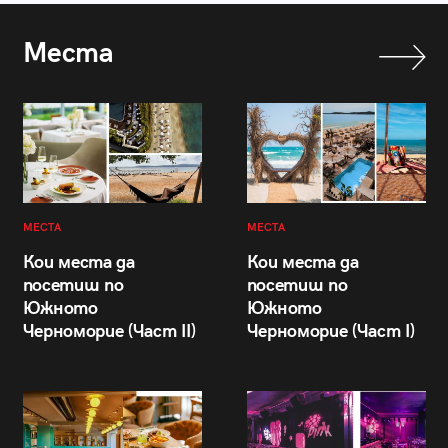
Места
МЕСТА
МЕСТА
Кои места да
Кои места да
посетиш по
посетиш по
Южното
Южното
Черноморие (Част II)
Черноморие (Част I)