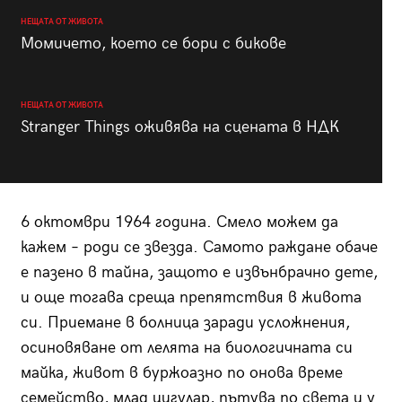
НЕЩАТА ОТ ЖИВОТА
Момичето, което се бори с бикове
НЕЩАТА ОТ ЖИВОТА
Stranger Things оживява на сцената в НДК
6 октомври 1964 година. Смело можем да
кажем – роди се звезда. Самото раждане обаче
е пазено в тайна, защото е извънбрачно дете,
и още тогава среща препятствия в живота
си. Приемане в болница заради усложнения,
осиновяване от лелята на биологичната си
майка, живот в буржоазно по онова време
семейство, млад цигулар, пътува по света и у