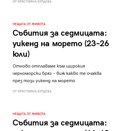
ОТ КРИСТИЯНА БУРДЕВА
к
Tender is the Wine – Какво
чаша
се пие на Лазурния бряг
НЕЩАТА ОТ ЖИВОТА
Събития за седмицата:
уикенд на морето (23–26
юли)
29
/29
Отново отплаваме към широкия
черноморски бряг – виж какво те очаква
през този уикенд на морето
ОТ КРИСТИЯНА БУРДЕВА
НЕЩАТА ОТ ЖИВОТА
Събития за седмицата: