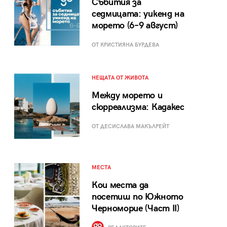
Събития за
седмицата: уикенд на
морето (6–9 август)
ОТ КРИСТИЯНА БУРДЕВА
НЕЩАТА ОТ ЖИВОТА
Между морето и
сюрреализма: Кадакес
ОТ ДЕСИСЛАВА МАКЪЛРЕЙТ
МЕСТА
Кои места да
посетиш по Южното
Черноморие (Част II)