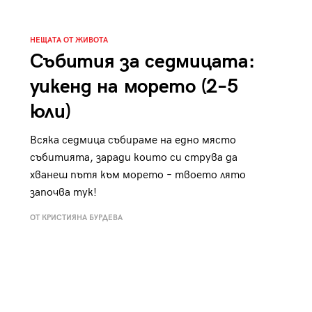
НЕЩАТА ОТ ЖИВОТА
Събития за седмицата:
уикенд на морето (2–5
юли)
Всяка седмица събираме на едно място
събитията, заради които си струва да
хванеш пътя към морето – твоето лято
започва тук!
ОТ КРИСТИЯНА БУРДЕВА