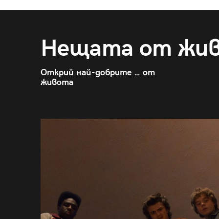
Нещата от жи
Открий най-добрите … от
живота