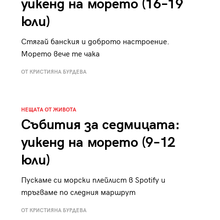
уикенд на морето (16–19
юли)
Стягай банския и доброто настроение.
Морето вече те чака
ОТ КРИСТИЯНА БУРДЕВА
НЕЩАТА ОТ ЖИВОТА
Събития за седмицата:
уикенд на морето (9–12
юли)
Пускаме си морски плейлист в Spotify и
тръгваме по следния маршрут
ОТ КРИСТИЯНА БУРДЕВА