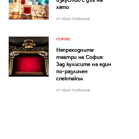
изкуство с дъх на
лято
ОТ ИВАН ПЪРВАНОВ
FEATURE
Непреходните
театри на София:
Зад кулисите на един
по-различен
спектакъл
ОТ ИВАН ПЪРВАНОВ