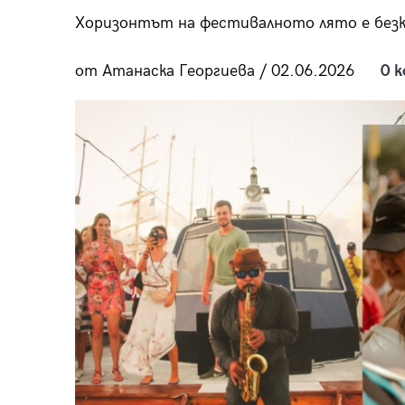
пания
Хоризонтът на фестивалното лято е без
от Атанаска Георгиева / 02.06.2026
0 
28
/29