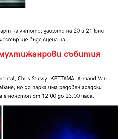
тарт на лятото, защото на 20 и 21 юни
честър ще бъде сцена на
 мултижанрови събития
dimental, Chris Stussy, KETTAMA, Armand Van
ване, но до парка има редовен градски
 е нонстоп от 12:00 до 23:00 часа.