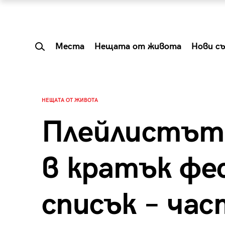
Места
Нещата от живота
Нови с
НЕЩАТА ОТ ЖИВОТА
Плейлистът 
в кратък фе
списък – час
 Shareable:
Summer Prelude: ка
лги вечери и
започва лятото в 