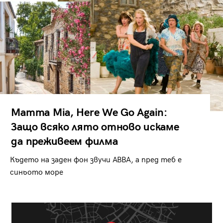
Mamma Mia, Here We Go Again:
Защо всяко лято отново искаме
да преживеем филма
Където на заден фон звучи ABBA, а пред теб е
синьото море