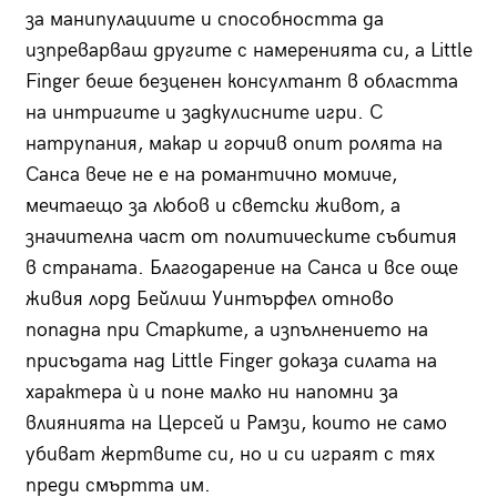
за манипулациите и способността да
изпреварваш другите с намеренията си, а Little
Finger беше безценен консултант в областта
на интригите и задкулисните игри. С
натрупания, макар и горчив опит ролята на
Санса вече не е на романтично момиче,
мечтаещо за любов и светски живот, а
значителна част от политическите събития
в страната. Благодарение на Санса и все още
живия лорд Бейлиш Уинтърфел отново
попадна при Старките, а изпълнението на
присъдата над Little Finger доказа силата на
характера ѝ и поне малко ни напомни за
влиянията на Церсей и Рамзи, които не само
убиват жертвите си, но и си играят с тях
преди смъртта им.