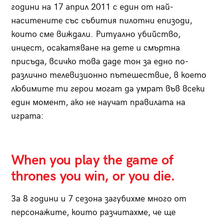
години на 17 април 2011 с един от най-
наситените със събития пилотни епизоди,
които сме виждали. Ритуално убийство,
инцест, осакатяване на дете и смъртна
присъда, всичко това даде тон за едно по-
различно телевизионно пътешествие, в което
любимите ти герои могат да умрат във всеки
един момент, ако не научат правилата на
играта:
When you play the game of
thrones you win, or you die.
За 8 години и 7 сезона загубихме много от
персонажите, които разчитахме, че ще