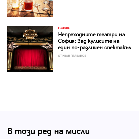
FEATURE
Непреходните театри на
София: Зад кулисите на
един по-различен спектакъл
ОТ ИВАН ПЪРВАНОВ
В този ред на мисли