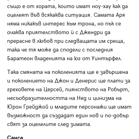
също е от хората, които имат ноу-хау как да
оцелеят във всякаква ситуация. Самата Аря
няма никакъв интерес към трона, но пък се
очаква приятелството ѝ с Джендри да
прерасне в любов при следващата им среща,
така че тя може да сподели с последния
Баратеон владенията на юг от Уинтърфел.
Така смяната на поколенията ще е завършена
и поколението на Джон и Денерис ще плати за
греховете на Церсей, пиянството на Робърт,
несъобразителността на Нед и цинизма на
Юрон Грейджой и младите персонажи ще имат
възможност да създадат един нов и по-добър
свят за оцелелите след зимата.
Санса