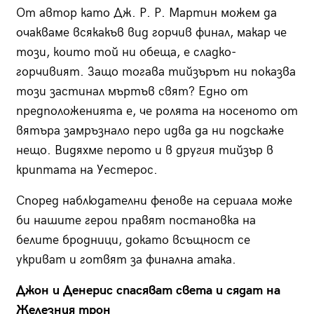
От автор като Дж. Р. Р. Мартин можем да
очакваме всякакъв вид горчив финал, макар че
този, които той ни обеща, е сладко-
горчивият. Защо тогава тийзърът ни показва
този застинал мъртъв свят? Едно от
предположенията е, че ролята на носеното от
вятъра замръзнало перо идва да ни подскаже
нещо. Видяхме перото и в другия тийзър в
криптата на Уестерос.
Според наблюдателни фенове на сериала може
би нашите герои правят постановка на
белите бродници, докато всъщност се
укриват и готвят за финална атака.
Джон и Денерис спасяват света и сядат на
Железния трон