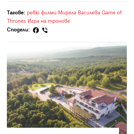
Тагове:
ревю
филми
Мирела Василева
Game of
Thrones
Игра на тронове
Сподели: