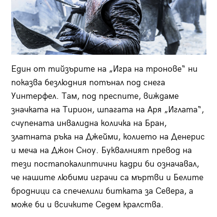
Един от тийзърите на „Игра на тронове“ ни
показва безлюдния потънал под снега
Уинтерфел. Там, под преспите, виждаме
значката на Тирион, шпагата на Аря „Иглата“,
счупената инвалидна количка на Бран,
златната ръка на Джейми, колието на Денерис
и меча на Джон Сноу. Буквалният превод на
тези постапокалиптични кадри би означавал,
че нашите любими играчи са мъртви и Белите
бродници са спечелили битката за Севера, а
може би и всичките Седем кралства.