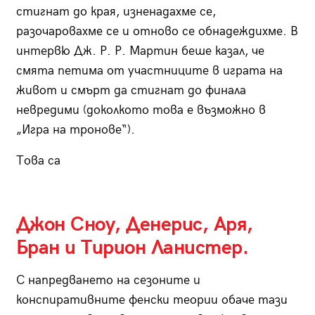
стигнат до края, изненадахме се,
разочаровахме се и отново се обнадеждихме. В
интервю Дж. Р. Р. Мартин беше казал, че
смята петима от участниците в играта на
живот и смърт да стигнат до финала
невредими (доколкото това е възможно в
„Игра на тронове“).
Това са
Джон Сноу, Денерис, Аря,
Бран и Тирион Ланистер.
С напредването на сезоните и
конспиративните фенски теории обаче тази