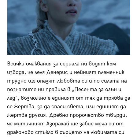
Всички очаквания за сериала ни водят към
извода, че леля Денерис и нейният племенник
трудно ще опазят любовта си и по силата на
познатите ни правила в „Песента за огън и
лед“, възможно е единият от тях да трябва да
се жертва, за да спаси света, или единият да
жертва другия. Древно пророчество твърди,
че митичният Азорахай ще забие меча си от
драконово стъкло в сърцето на любимата си