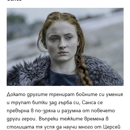
Докато другите тренират бойните си умения
и трупат битки зад гърба си, Санса се
превърна в по-зряла и разумна от повечето
други герои. Въпреки тежките времена в
столицата тя успя да научи много от Церсей