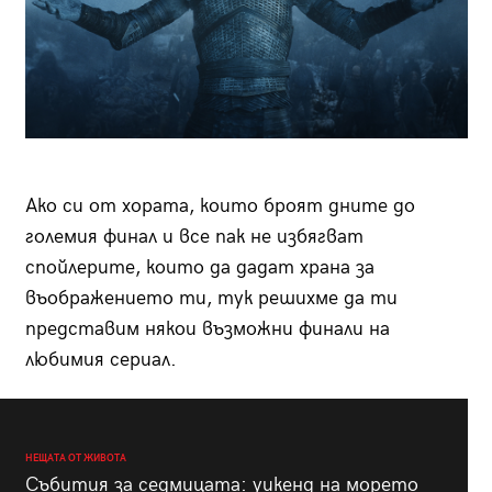
Ако си от хората, които броят дните до
големия финал и все пак не избягват
спойлерите, които да дадат храна за
въображението ти, тук решихме да ти
представим някои възможни финали на
любимия сериал.
НЕЩАТА ОТ ЖИВОТА
Събития за седмицата: уикенд на морето