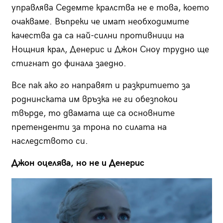
управлява Седемте кралства не е това, което
очакваме. Въпреки че имат необходимите
качества да са най-силни противници на
Нощния крал, Денерис и Джон Сноу трудно ще
стигнат до финала заедно.
Все пак ако го направят и разкритието за
роднинската им връзка не ги обезпокои
твърде, то двамата ще са основните
претенденти за трона по силата на
наследството си.
Джон оцелява, но не и Денерис