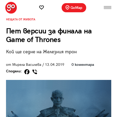
GoMap
НЕЩАТА ОТ ЖИВОТА
Пет версии за финала на
Game of Тhrones
Кой ще седне на Железния трон
от Мирела Василева / 13.04.2019
0 коментара
Сподели: