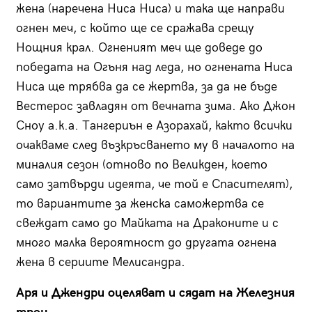
жена (наречена Ниса Ниса) и така ще направи
огнен меч, с който ще се сражава срещу
Нощния крал. Огненият меч ще доведе до
победата на Огъня над леда, но огнената Ниса
Ниса ще трябва да се жертва, за да не бъде
Вестерос завладян от вечната зима. Ако Джон
Сноу а.к.а. Тангериън е Азорахай, както всички
очакваме след възкръсването му в началото на
миналия сезон (отново по Великден, което
само затвърди идеята, че той е Спасителят),
то вариантите за женска саможертва се
свеждат само до Майката на Драконите и с
много малка вероятност до другата огнена
жена в сериите Мелисандра.
Аря и Джендри оцеляват и сядат на Железния