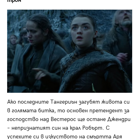
трон
Ако последните Тангериън загубят живота си
в голямата битка, то основен претендент за
господство над Вестерос ще остане Джендри
– непризнатият син на крал Робърт. С
успехите си в изкуството на смъртта Аря