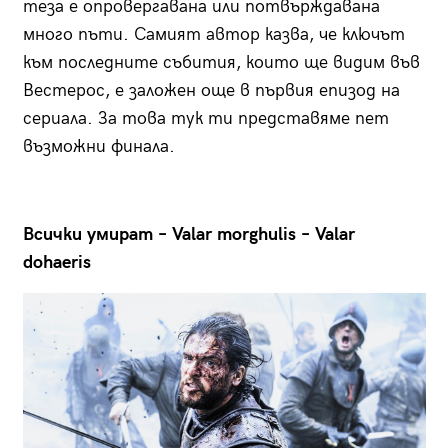
теза е опровергавана или потвърждавана
много пъти. Самият автор казва, че ключът
към последните събития, които ще видим във
Вестерос, е заложен още в първия епизод на
сериала. За това тук ти представяме пет
възможни финала.
Всички умират – Valar morghulis – Valar
dohaeris