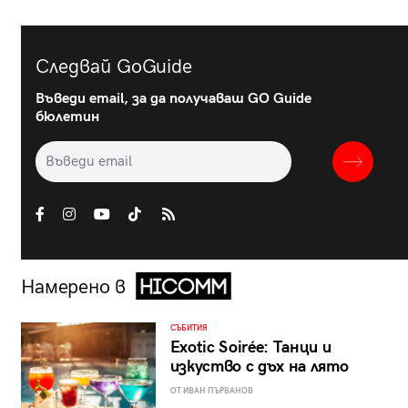
Следвай GoGuide
Въведи email, за да получаваш GO Guide
бюлетин
Намерено в
СЪБИТИЯ
Exotic Soirée: Танци и
изкуство с дъх на лято
ОТ ИВАН ПЪРВАНОВ