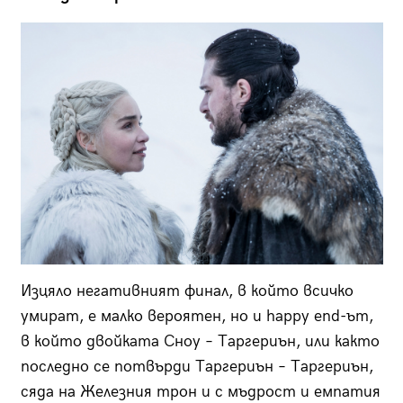
Изцяло негативният финал, в който всичко
умират, е малко вероятен, но и happy end-ът,
в който двойката Сноу – Таргериън, или както
последно се потвърди Таргериън – Таргериън,
сяда на Железния трон и с мъдрост и емпатия