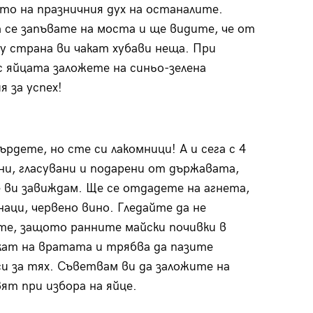
то на празничния дух на останалите.
 се запъвате на моста и ще видите, че от
у страна ви чакат хубави неща. При
 яйцата заложете на синьо-зелена
я за успех!
ърдете, но сте си лакомници! А и сега с 4
ни, гласувани и подарени от държавата,
 ви завиждам. Ще се отдадете на агнета,
наци, червено вино. Гледайте да не
те, защото ранните майски почивки в
кат на вратата и трябва да пазите
и за тях. Съветвам ви да заложите на
вят при избора на яйце.