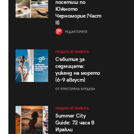
посетиш по
Южното
Черноморие (Част
II)
РЕДАКТОРИТЕ
НЕЩАТА ОТ ЖИВОТА
Събития за
седмицата:
уикенд на морето
(6–9 август)
ОТ КРИСТИЯНА БУРДЕВА
НЕЩАТА ОТ ЖИВОТА
Summer City
Guide: 72 часа в
Иракли