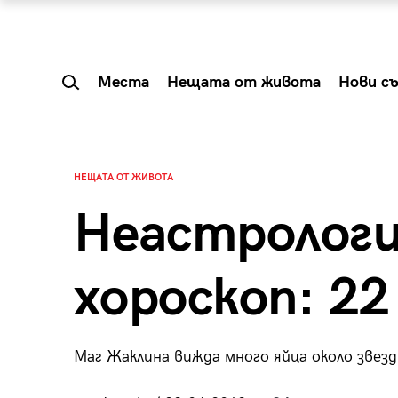
Места
Нещата от живота
Нови с
НЕЩАТА ОТ ЖИВОТА
Неастролог
хороскоп: 22
Маг Жаклина вижда много яйца около звез
 Shareable:
Summer Prelude: ка
лги вечери и
започва лятото в 