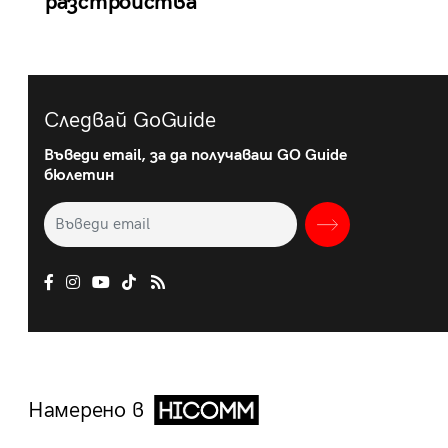
разстройства
Следвай GoGuide
Въведи email, за да получаваш GO Guide
бюлетин
Намерено в