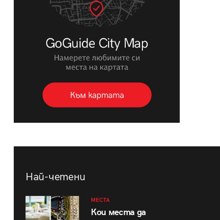
Най-четени
МЕСТА
Кои места да