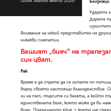
Guide Seaside Awards 2026!
Близнаци
Ударете г
Дарете па
изчистете
внимание на някой представител на другия
никакви симпатии.
Вашият „бияч“ на трапезат
син цвят.
Рак
Време е да спрете да се лутате по пъти
върху своето настоящо благоденствие. О
ли на път, търсите си белята, а който т
единствената беля, която може да ви намер
вино. Празничното яйце, с което ще сраз