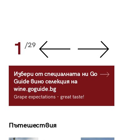
1
2
/29
/
Избери от специалната ни Go
Guide вино селекция на
wine.goguide.bg
Grape expectations - great taste!
Пътешествия