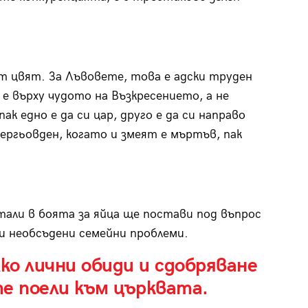
т цвят. За Лъвовете, това е адски труден
 върху чудото на Възкресението, а не
ак едно е да си цар, друго е да си направо
Гергьовден, когато и змеят е мъртъв, пак
али в боята за яйца ще постави под въпрос
 и необсъдени семейни проблеми.
ко лични обиди и сдобряване
е поели към църквата.