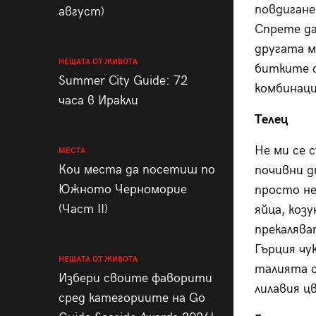
повдигане
август)
Спрете да
другата м
НЕЩАТА ОТ ЖИВОТА
битките с
Summer City Guide: 72
комбинаци
часа в Иракли
Телец
Не ми се с
МЕСТА
Кои места да посетиш по
почивни д
Южното Черноморие
просто не
(Част II)
яйца, козу
прекалява
Гърция чу
НЕЩАТА ОТ ЖИВОТА
талията с
Избери своите фаворити
лилавия ц
сред категориите на Go