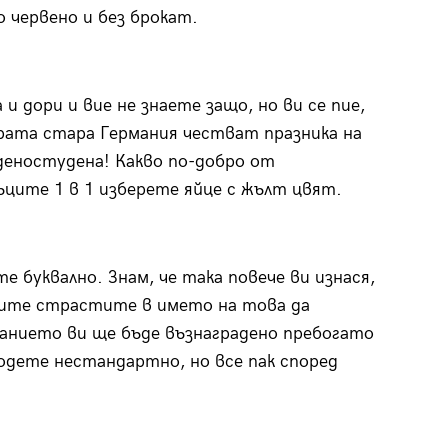
 червено и без брокат.
 дори и вие не знаете защо, но ви се пие,
брата стара Германия честват празника на
еденостудена! Какво по-добро от
ъците 1 в 1 изберете яйце с жълт цвят.
е буквално. Знам, че така повече ви изнася,
адите страстите в името на това да
анието ви ще бъде възнаградено пребогато
ходете нестандартно, но все пак според