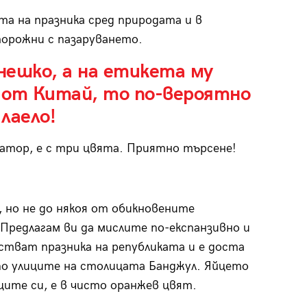
та на празника сред природата и в
орожни с пазаруването.
гнешко, а на етикета му
 от Китай, то по-вероятно
лаело!
атор, е с три цвята. Приятно търсене!
 но не до някоя от обикновените
Предлагам ви да мислите по-експанзивно и
стват празника на републиката и е доста
 по улиците на столицата Банджул. Яйцето
ците си, е в чисто оранжев цвят.