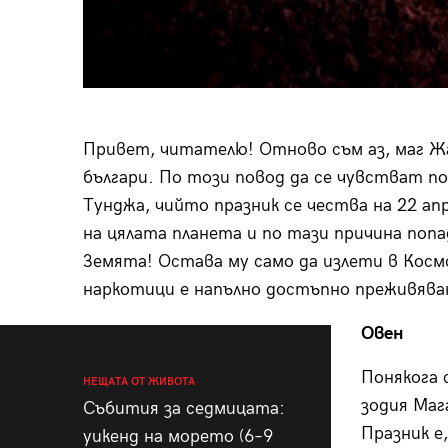
Привет, читателю! Отново съм аз, маг Жак
българи. По този повод да се чувстват п
Тунджа, чийто празник се чества на 22 апр
на цялата планета и по тази причина попа
Земята! Остава му само да излети в Косм
наркотици е напълно достъпно преживява
Овен
Понякога 
НЕЩАТА ОТ ЖИВОТА
зодия Маг
Събития за седмицата:
Празник е
уикенд на морето (6–9