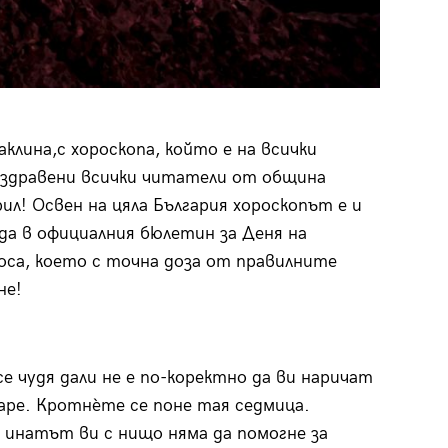
лина,с хороскопа, който е на всички
оздравени всички читатели от община
ил! Освен на цяла България хороскопът е и
да в официалния бюлетин за Деня на
оса, което с точна доза от правилните
не!
се чудя дали не е по-коректно да ви наричат
аре. Кротнèте се поне тая седмица.
, инатът ви с нищо няма да помогне за