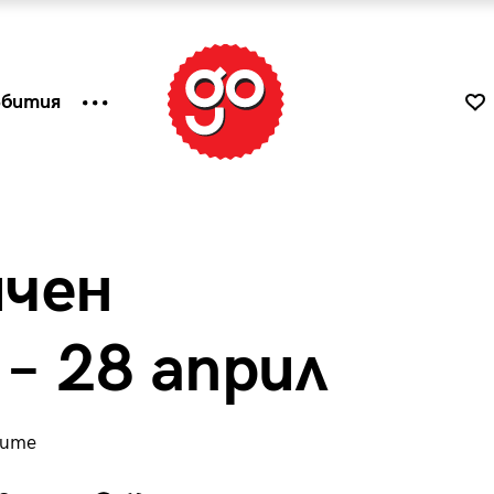
ъбития
ичен
 – 28 април
дите
к
Tender is the Wine – Какво
чаша
се пие на Лазурния бряг