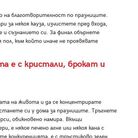
о на благотворителност по празниците.
ри за някоя кауза, изчистете пред входа,
 и съзнанието си. За финал обърнете
 пол, към който иначе не проявявате
а е с кристали, брокат и
щата на живота и да се концентрирате
станете си у дома за празниците. Тръгнете
ърси, обикновено намира. Вкъщи
и, е някое печено агне или някоя кана с
ите конкуренцията, е с тръстиково зелен