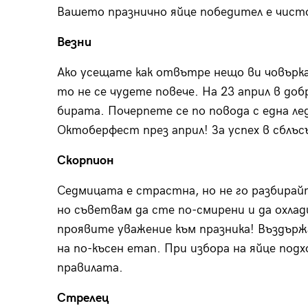
Вашето празнично яйце победител е чисто
Везни
Ако усещате как отвътре нещо ви човърка и
то не се чудете повече. На 23 април в до
бирата. Почерпете се по повода с една л
Октоберфест през април! За успех в сблъс
Скорпион
Седмицата е страстна, но не го разбирайт
но съветвам да сте по-смирени и да охл
проявите уважение към празника! Въздърж
на по-късен етап. При избора на яйце под
правилата.
Стрелец