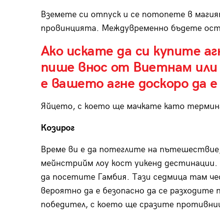
Вземете си отпуск и се потопете в магия
провинцията. Междувременно бъдете ост
Ако искате да си купите а
пише внос от Виетнам или
е вашето агне доскоро да е 
Яйцето, с което ще мачкате като термин
Козирог
Време ви е да потеглите на пътешествие,
мейнстрийм лоу кост уикенд дестинации. 
да посетите Гамбия. Тази седмица там че
вероятно да е безопасно да се разходите
победител, с което ще сразите противни