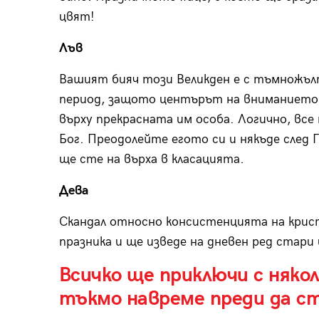
цвят!
Лъв
Вашият бияч този Великден е с тъмножъл
период, защото центърът на вниманието е
върху прекрасната им особа. Логично, все п
Бог. Преодолейте егото си и някъде след 
ще сте на върха в класацията.
Дева
Скандал относно консистенцията на крист
празника и ще изведе на дневен ред стари
Всичко ще приключи с някол
тъкмо навреме преди да ст