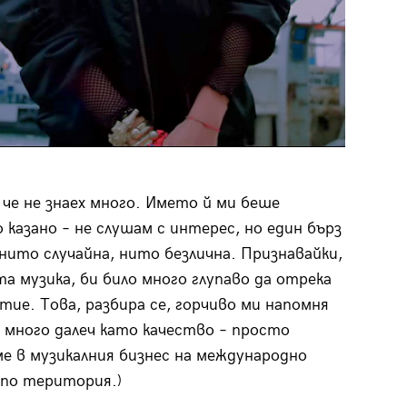
че не знаех много. Името й ми беше
 казано – не слушам с интерес, но един бърз
е нито случайна, нито безлична. Признавайки,
а музика, би било много глупаво да отрека
тие. Това, разбира се, горчиво ми напомня
е много далеч като качество – просто
е в музикалния бизнес на международно
 по територия.)