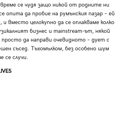
време се чудя защо никой от родните ни
 се опита да пробие на румънския пазар – ей
е, и вместо целокупно да се оплакваме колко
музикалният бизнес и mainstream-ът, някой
просто да направи очевидното – дует с
ешен съсед. Тъхомълком, без особено шум
е се случи.
LIVES