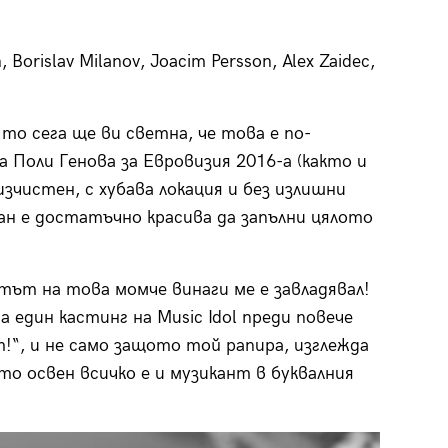
 Borislav Milanov, Joacim Persson, Alex Zaidec,
то сега ще ви светна, че това е по-
а Поли Генова за Евровизия 2016-а (както и
изчистен, с хубава локация и без излишни
ан е достатъчно красива да запълни цялото
тът на това момче винаги ме е завладявал!
 един кастинг на Music Idol преди повече
нт!“, и не само защото той рапира, изглежда
ото освен всичко е и музикант в буквалния