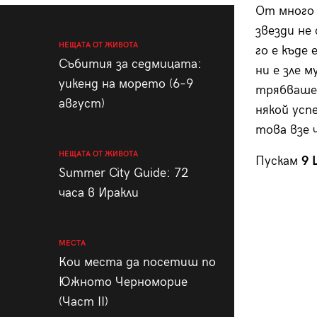
От много 
звезди не
НЕЩАТА ОТ ЖИВОТА
го е къде 
Събития за седмицата:
ни е зле 
уикенд на морето (6–9
трябваше 
август)
някой усп
това взе ч
НЕЩАТА ОТ ЖИВОТА
Пускам
9 
Summer City Guide: 72
часа в Иракли
МЕСТА
Кои места да посетиш по
Южното Черноморие
(Част II)