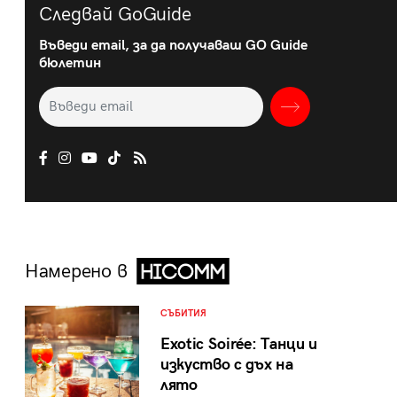
Следвай GoGuide
Въведи email, за да получаваш GO Guide
бюлетин
Намерено в
СЪБИТИЯ
Exotic Soirée: Танци и
изкуство с дъх на
лято