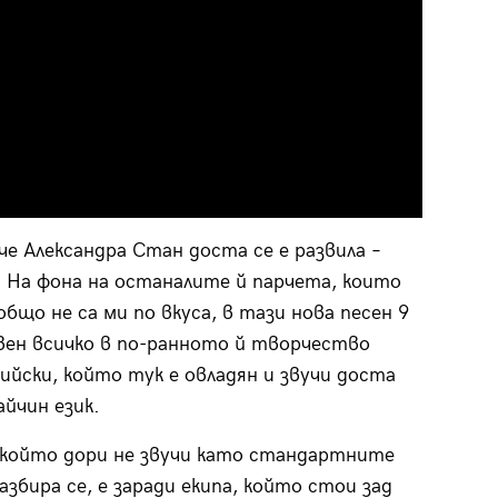
че Александра Стан доста се е развила –
. На фона на останалите й парчета, които
бщо не са ми по вкуса, в тази нова песен 9
свен всичко в по-ранното й творчество
ийски, който тук е овладян и звучи доста
айчин език.
, който дори не звучи като стандартните
збира се, е заради екипа, който стои зад