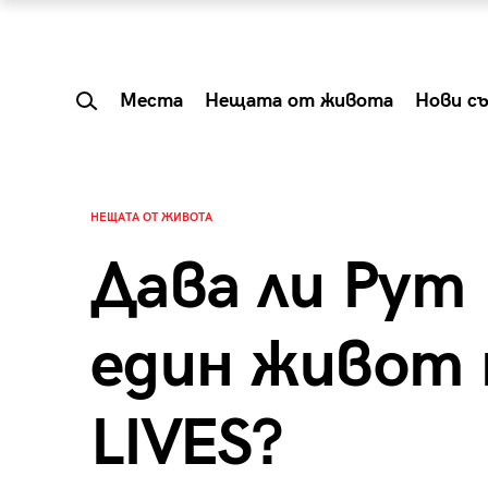
Места
Нещата от живота
Нови с
НЕЩАТА ОТ ЖИВОТА
Дава ли Рут
един живот 
LIVES?
 Shareable:
Summer Prelude: ка
лги вечери и
започва лятото в 