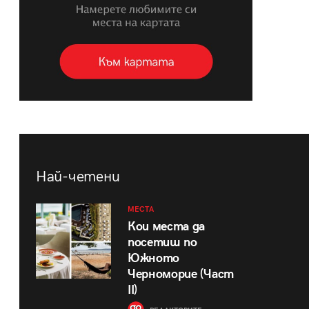
Най-четени
МЕСТА
Кои места да
посетиш по
Южното
Черноморие (Част
II)