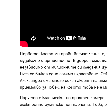
Първото, което ми прави впечатление, е, 
музикално и артистично. В добрия смисъл
независимо от милионните си гледания изо
Lives се вижда едно голямо израстване. О
Александра има много силен акцент на англ
приемливо за човек, на когото това не е м
Парчето е класически, но приятен комерс
електронни румънски поп парчета. Това, ра