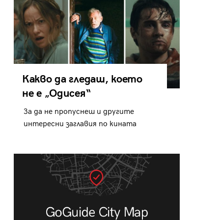
Какво да гледаш, което
не е „Одисея“
За да не пропуснеш и другите
интересни заглавия по кината