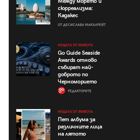
Между морето и
сюрреализма:
Кадакес
ОТ ДЕСИСЛАВА МАКЪЛРЕЙТ
НЕЩАТА ОТ ЖИВОТА
Go Guide Seaside
Awards отново
събират най-
доброто по
Черноморието
РЕДАКТОРИТЕ
НЕЩАТА ОТ ЖИВОТА
Пет албума за
различните лица
на лятото