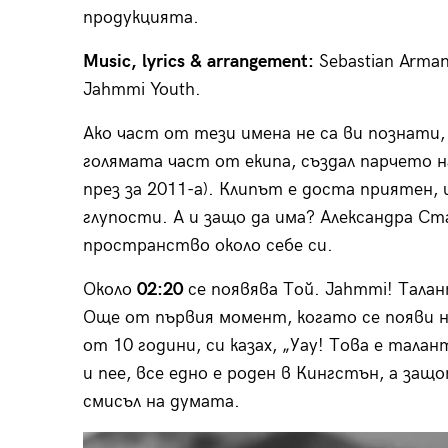
продукцията.
Music, lyrics & arrangement:
Sebastian Arman,
Jahmmi Youth.
Ако част от тези имена не са ви познати, 
голямата част от екипа, създал парчето н
през за 2011-а). Клипът е доста приятен, 
глупости. А и защо да има? Александра Ст
пространство около себе си.
Около
02:20
се появява Той. Jahmmi! Талан
Още от първия момент, когато се появи на
от 10 години, си казах, „Уау! Това е тала
и пее, все едно е роден в Кингстън, а защ
смисъл на думата.