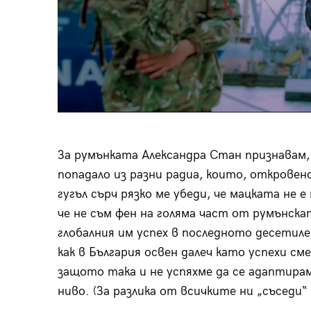
За румънката Александра Стан признавам, 
попадало из разни радиа, които, откровено
гугъл сърч рязко ме убеди, че мацката не 
че не съм фен на голяма част от румънскат
глобалния им успех в последното десетиле
как в България освен далеч като успехи см
защото така и не успяхме да се адаптирам
ниво. (За разлика от всичките ни „съседи“