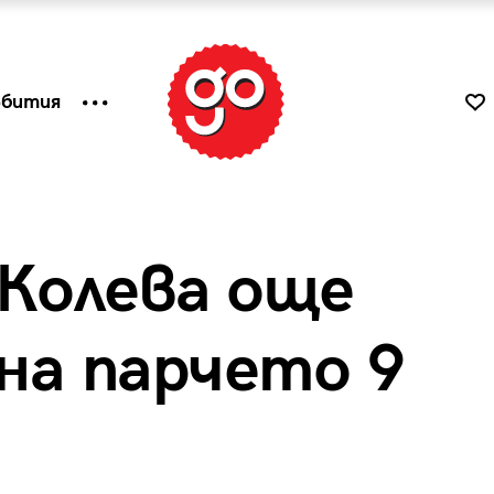
ъбития
 Колева още
на парчето 9
к
Tender is the Wine – Какво
чаша
се пие на Лазурния бряг