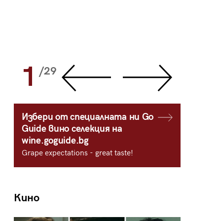
1
2
/29
/
Избери от специалната ни Go
Guide вино селекция на
wine.goguide.bg
Grape expectations - great taste!
Кино