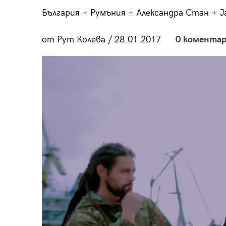
пания
България + Румъния + Александра Стан + 
от Рут Колева / 28.01.2017
0 коментар
28
/29