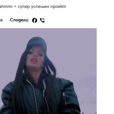
Jahmmi = супер успешен проект
а
Сподели:
29
/29