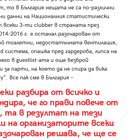
, то в България нещата не са по-различни.
ни данни на Националния статистически
всеки 3-ти clubber в страната през
014-2016 г. е останал разочарован от
ой тоалетни, недостатъчната вентилация,
nd система, опашка пред гардероба, липса на
его в guestlist-aта и още безброй
и за парти, на което да не спира да вика
у“. Все пак сме в България –
еки разбира от всичко и
дира, че го прави повече от
, та в резултат на тези
ли на организаторите всеки
азочарован решава, че ще се