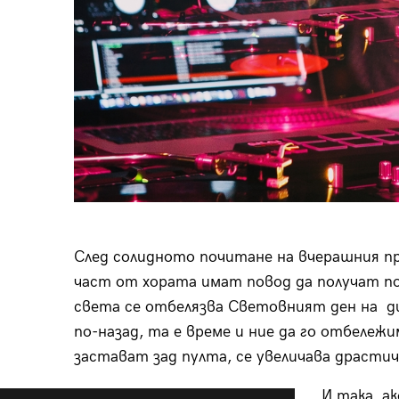
След солидното почитане на вчерашния пр
част от хората имат повод да получат по
света се отбелязва Световният ден на ди
по-назад, та е време и ние да го отбележи
застават зад пулта, се увеличава драстич
И така, а