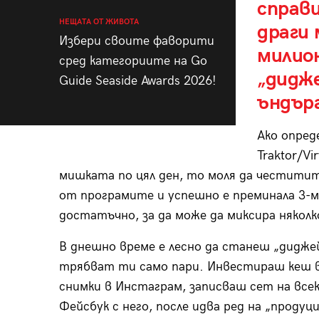
справи
НЕЩАТА ОТ ЖИВОТА
драги 
Избери своите фаворити
милион
сред категориите на Go
„дидже
Guide Seaside Awards 2026!
ъндърг
Ако опред
Traktor/Vi
мишката по цял ден, то моля да честитит
от програмите и успешно е преминала 3-м
достатъчно, за да може да миксира няколк
В днешно време е лесно да станеш „дидж
трябват ти само пари. Инвестираш кеш в 
снимки в Инстаграм, записваш сет на всек
Фейсбук с него, после идва ред на „проду