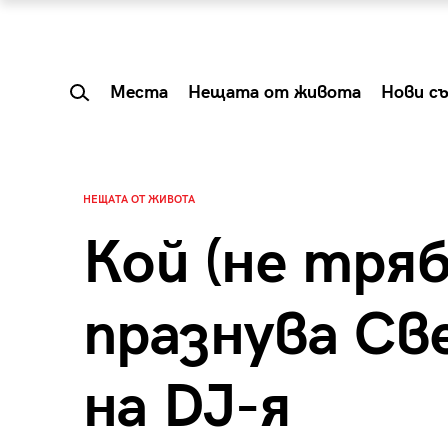
Места
Нещата от живота
Нови с
НЕЩАТА ОТ ЖИВОТА
Кой (не тряб
празнува Св
на DJ-я
 Shareable:
Summer Prelude: ка
лги вечери и
започва лятото в 