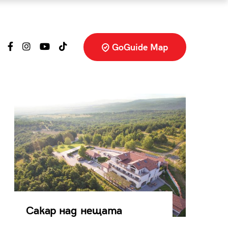
GoGuide Map
Сакар над нещата
Уто
жаж