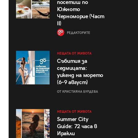
посетиш по
Южното
Черноморие (Част
II)
РЕДАКТОРИТЕ
НЕЩАТА ОТ ЖИВОТА
Събития за
седмицата:
уикенд на морето
(6–9 август)
ОТ КРИСТИЯНА БУРДЕВА
НЕЩАТА ОТ ЖИВОТА
Summer City
Guide: 72 часа в
Иракли