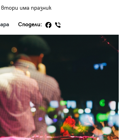
 втори има празник
ара
Сподели:
29
/29