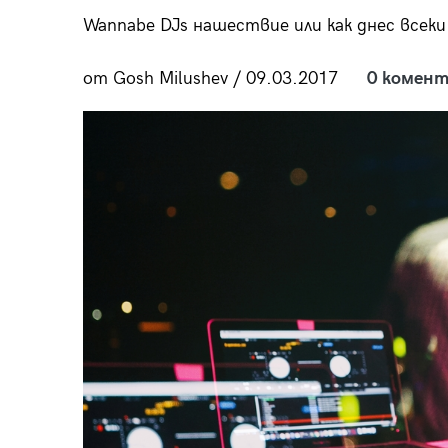
пания
Wannabe DJs нашествие или как днес всеки
от Gosh Milushev / 09.03.2017
0 комент
28
/29