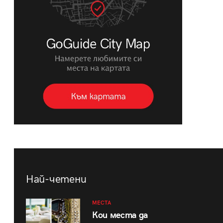
Най-четени
МЕСТА
Кои места да