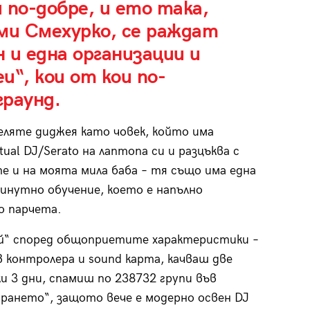
 по-добре, и ето така,
ми Смехурко, се раждат
 и една организации и
и“, кои от кои по-
раунд.
еляте диджея като човек, който има
rtual DJ/Serato на лаптопа си и разцъква с
е и на моята мила баба – тя също има една
инутно обучение, което е напълно
о парчета.
ей“ според общоприетите характеристики –
контролера и sound карта, качваш две
и 3 дни, спамиш по 238732 групи във
цирането“, защото вече е модерно освен DJ