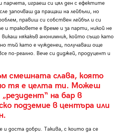
и парчета, играеш си цял ден с ефектите
осле започваш да пращаш на лейбъли, но
роблем, правиш си собствен лейбъл и си
 и траковете е време и за парти, никой не
 – викаш някакъв анонимник, който също като
, но тъй като е чужденец, получаваш още
се по-реално. Вече си диджей, продуцент и
ъм смешната слава, която
мо тя е целта ти. Можеш
 „резидент“ на бар в
ско подземие в центъра или
н.
и доста добри. Такива, с които да се