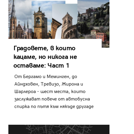
Градовете, в които
кацаме, но никога не
оставаме: Част 1
От Бергамо и Меминген, до
Айндховен, Тревизо, Жирона и
Шарлероа - шест места, които
заслужават повече от автобусна
спирка по пътя към някъде другаде