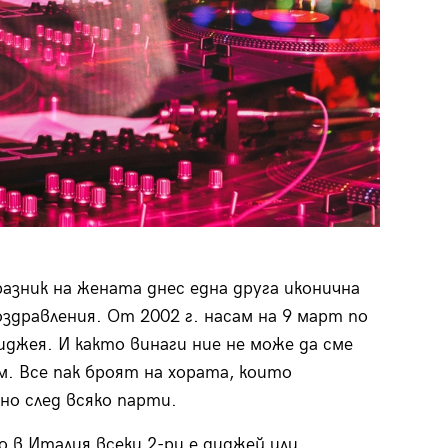
азник на жената днес една друга иконична
здравления. От 2002 г. насам на 9 март по
джея. И както винаги ние не може да сме
м. Все пак броят на хората, които
но след всяко парти.
ко в Италия всеки 2-ри е диджей или