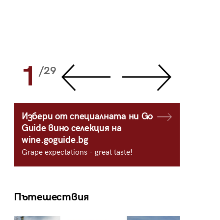
1
2
/29
/
Избери от специалната ни Go
Guide вино селекция на
wine.goguide.bg
Grape expectations - great taste!
Пътешествия