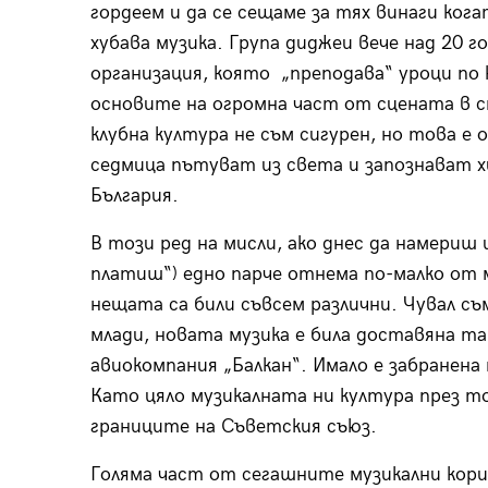
гордеем и да се сещаме за тях винаги кога
хубава музика. Група диджеи вече над 20 
организация, която „преподава“ уроци по 
основите на огромна част от сцената в с
клубна култура не съм сигурен, но това е
седмица пътуват из света и запознават х
България.
В този ред на мисли, ако днес да намериш и
платиш“) едно парче отнема по-малко от 
нещата са били съвсем различни. Чувал съ
млади, новата музика е била доставяна т
авиокомпания „Балкан“. Имало е забранена
Като цяло музикалната ни култура през то
границите на Съветския съюз.
Голяма част от сегашните музикални кориф