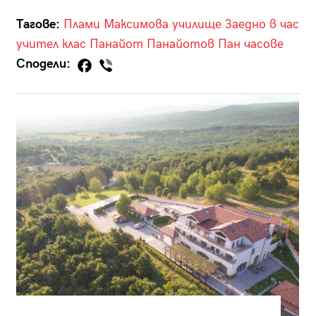
Тагове:
Плами Максимова
училище
Заедно в час
учител
клас
Панайот Панайотов
Пан
часове
Сподели: