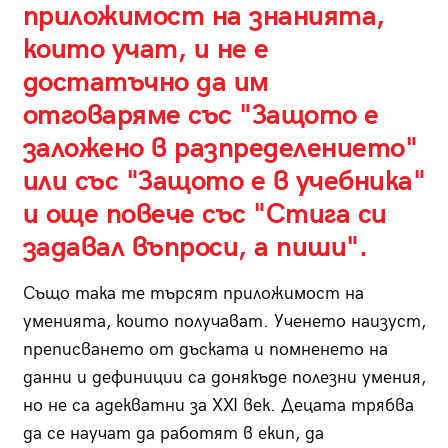
приложимост на знанията,
които учат, и не е
достатъчно да им
отговаряме със "Защото е
заложено в разпределението"
или със "Защото е в учебника"
и още повече със "Стига си
задавал въпроси, а пиши".
Също така те търсят приложимост на
уменията, които получават. Ученето наизуст,
преписването от дъската и помненето на
данни и дефиниции са донякъде полезни умения,
но не са адекватни за
XXI
век. Децата трябва
да се научат да работят в екип, да