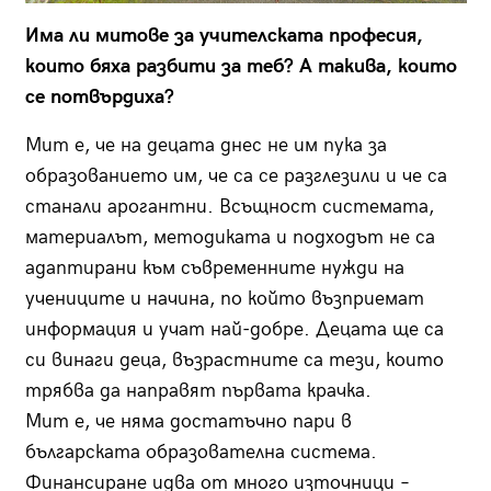
Има ли митове за учителската професия,
които бяха разбити за теб? А такива, които
се потвърдиха?
Мит е, че на децата днес не им пука за
образованието им, че са се разглезили и че са
станали арогантни. Всъщност системата,
материалът, методиката и подходът не са
адаптирани към съвременните нужди на
учениците и начина, по който възприемат
информация и учат най-добре. Децата ще са
си винаги деца, възрастните са тези, които
трябва да направят първата крачка.
Мит е, че няма достатъчно пари в
българската образователна система.
Финансиране идва от много източници –