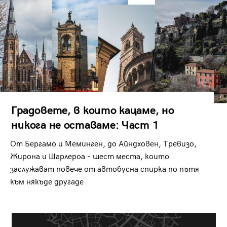
Градовете, в които кацаме, но
никога не оставаме: Част 1
От Бергамо и Меминген, до Айндховен, Тревизо,
Жирона и Шарлероа - шест места, които
заслужават повече от автобусна спирка по пътя
към някъде другаде