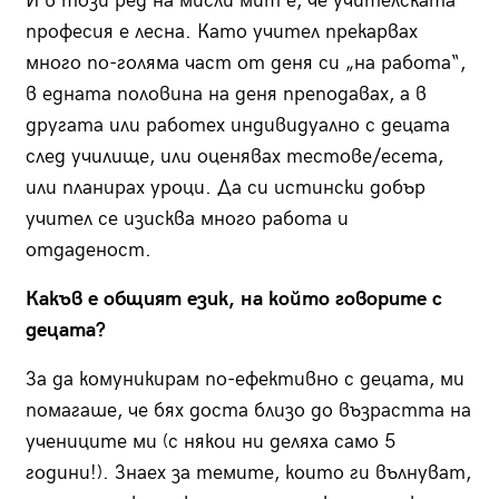
И в този ред на мисли мит е, че учителската
професия е лесна. Като учител прекарвах
много по-голяма част от деня си „на работа“,
в едната половина на деня преподавах, а в
другата или работех индивидуално с децата
след училище, или оценявах тестове/есета,
или планирах уроци. Да си истински добър
учител се изисква много работа и
отдаденост.
Какъв е общият език, на който говорите с
децата?
За да комуникирам по-ефективно с децата, ми
помагаше, че бях доста близо до възрастта на
учениците ми (с някои ни деляха само 5
години!). Знаех за темите, които ги вълнуват,