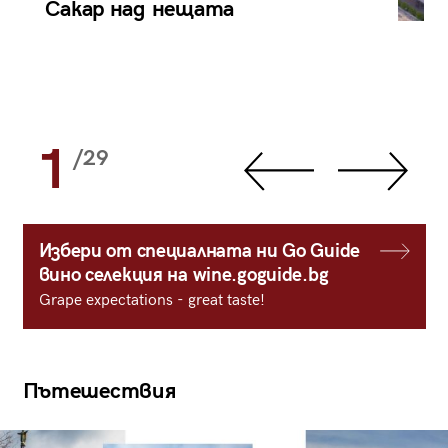
Сакар над нещата
1
/29
Избери от специалната ни Go Guide
вино селекция на wine.goguide.bg
Grape expectations - great taste!
Пътешествия