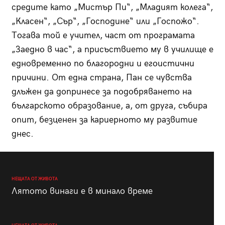
средите като „Мистър Пи“, „Младият колега“,
„Класен“, „Сър“, „Господине“ или „Госпожо“.
Тогава той е учител, част от програмата
„Заедно в час“, а присъствието му в училище е
едновременно по благородни и егоистични
причини. От една страна, Пан се чувства
длъжен да допринесe за подобряването на
българското образование, а, от друга, събира
опит, безценен за кариерното му развитие
днес.
НЕЩАТА ОТ ЖИВОТА
Лятото винаги е в минало време