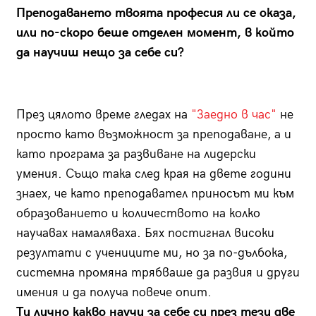
Преподаването твоята професия ли се оказа,
или по-скоро беше отделен момент, в който
да научиш нещо за себе си?
През цялото време гледах на
"Заедно в час"
не
просто като възможност за преподаване, а и
като програма за развиване на лидерски
умения. Също така след края на двете години
знаех, че като преподавател приносът ми към
образованието и количеството на колко
научавах намаляваха. Бях постигнал високи
резултати с учениците ми, но за по-дълбока,
системна промяна трябваше да развия и други
имения и да получа повече опит.
Ти лично какво научи за себе си през тези две