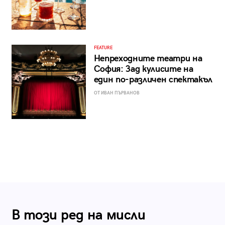
FEATURE
Непреходните театри на
София: Зад кулисите на
един по-различен спектакъл
ОТ ИВАН ПЪРВАНОВ
В този ред на мисли