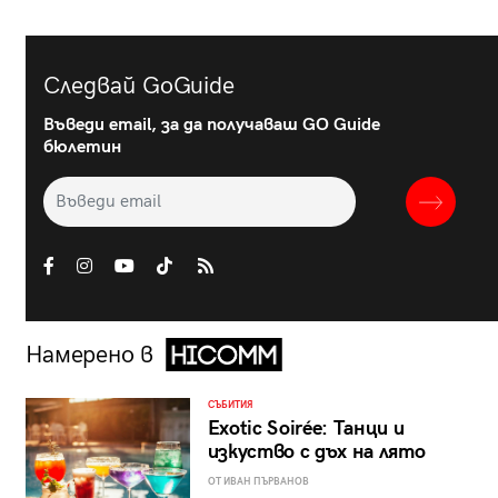
Следвай GoGuide
Въведи email, за да получаваш GO Guide
бюлетин
Намерено в
СЪБИТИЯ
Exotic Soirée: Танци и
изкуство с дъх на лято
ОТ ИВАН ПЪРВАНОВ