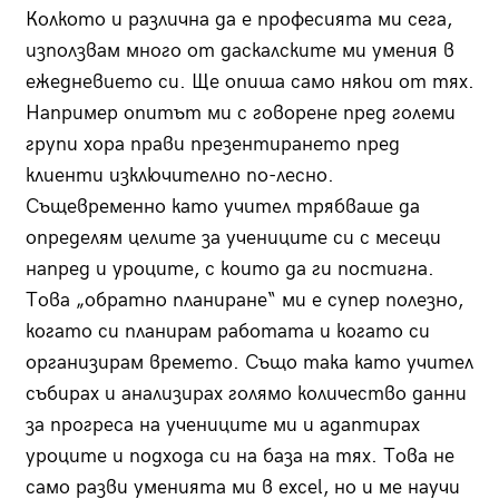
Колкото и различна да е професията ми сега,
използвам много от даскалските ми умения в
ежедневието си. Ще опиша само някои от тях.
Например опитът ми с говорене пред големи
групи хора прави презентирането пред
клиенти изключително по-лесно.
Същевременно като учител трябваше да
определям целите за учениците си с месеци
напред и уроците, с които да ги постигна.
Това „обратно планиране“ ми е супер полезно,
когато си планирам работата и когато си
организирам времето. Също така като учител
събирах и анализирах голямо количество данни
за прогреса на учениците ми и адаптирах
уроците и подхода си на база на тях. Това не
само разви уменията ми в excel, но и ме научи