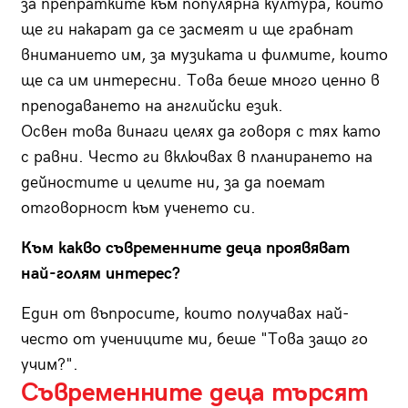
за препратките към популярна култура, които
ще ги накарат да се засмеят и ще грабнат
вниманието им, за музиката и филмите, които
ще са им интересни. Това беше много ценно в
преподаването на английски език.
Освен това винаги целях да говоря с тях като
с равни. Често ги включвах в планирането на
дейностите и целите ни, за да поемат
отговорност към ученето си.
Към какво съвременните деца проявяват
най-голям интерес?
Един от въпросите, които получавах най-
често от учениците ми, беше "Това защо го
учим?".
Съвременните деца търсят