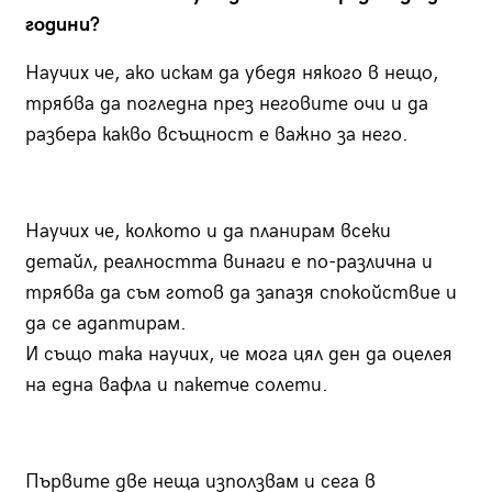
години?
Научих че, ако искам да убедя някого в нещо,
трябва да погледна през неговите очи и да
разбера какво всъщност е важно за него.
Научих че, колкото и да планирам всеки
детайл, реалността винаги е по-различна и
трябва да съм готов да запазя спокойствие и
да се адаптирам.
И също така научих, че мога цял ден да оцелея
на една вафла и пакетче солети.
Първите две неща използвам и сега в