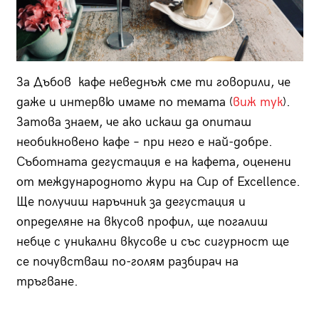
За Дъбов кафе неведнъж сме ти говорили, че
даже и интервю имаме по темата (
виж тук
).
Затова знаем, че ако искаш да опиташ
необикновено кафе – при него е най-добре.
Съботната дегустация е на кафета, оценени
от международното жури на Cup оf Excellence.
Ще получиш наръчник за дегустация и
определяне на вкусов профил, ще погалиш
небце с уникални вкусове и със сигурност ще
се почувстваш по-голям разбирач на
тръгване.