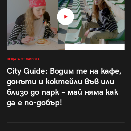
НЕЩАТА ОТ ЖИВОТА
City Guide: Водим те на кафе,
донъти и коктейли във или
близо до парк – май няма как
да е по-добър!