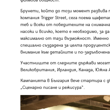
филмова общност.
Брунети, който до този момент развива 
компания Trigger Street, сега поема щафе
теб и всеки от победителите на снимачна
насоки и всичко, което е необходимо, за д
максимално от тази възможност. Именно 
специално създадена за целта продуцентск
внимание към детайлите и по-задълбочена
Участниците от следните държави могат 
Великобритания, Ирландия, Канада, Южна А
Кампанията в България вече стартира с д
„Сценарно писане и режисура“.