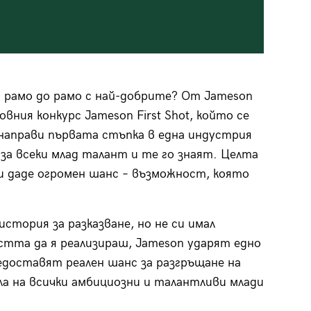
м рамо до рамо с най-добрите? От Jameson
ния конкурс Jameson First Shot, който се
 направи първата стъпка в една индустрия
за всеки млад талант и те го знаят. Целта
ти даде огромен шанс – възможност, която
история за разказване, но не си имал
тта да я реализираш, Jameson ударят едно
едоставят реален шанс за разгръщане на
а на всички амбициозни и талантливи млади