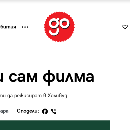
ъбития
и сам филма
ти да режисират в Холивуд
ара
Сподели:
к
Tender is the Wine – Какво
чаша
се пие на Лазурния бряг