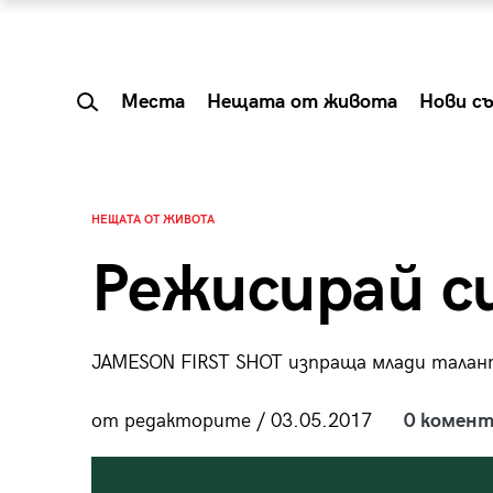
Места
Нещата от живота
Нови с
НЕЩАТА ОТ ЖИВОТА
Режисирай с
JAMESON FIRST SHOT изпраща млади талан
от редакторите / 03.05.2017
0 комент
 Shareable:
Summer Prelude: ка
лги вечери и
започва лятото в 