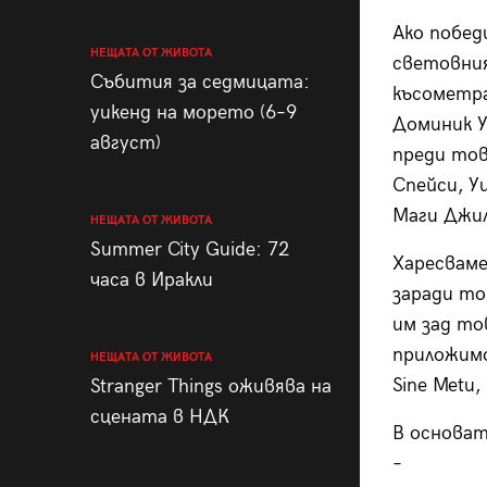
Ако побед
НЕЩАТА ОТ ЖИВОТА
световни
Събития за седмицата:
късометра
уикенд на морето (6–9
Доминик У
август)
преди тов
Спейси, У
Маги Джил
НЕЩАТА ОТ ЖИВОТА
Summer City Guide: 72
Харесваме
часа в Иракли
заради то
им зад то
приложимо
НЕЩАТА ОТ ЖИВОТА
Sine Metu,
Stranger Things оживява на
сцената в НДК
В основат
–