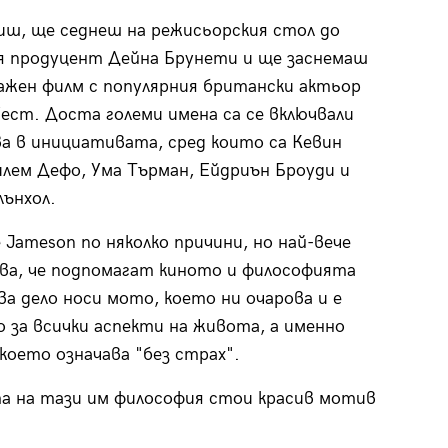
иш, ще седнеш на режисьорския стол до
я продуцент Дейна Брунети и ще заснемаш
жен филм с популярния британски актьор
ест. Доста големи имена са се включвали
а в инициативата, сред които са Кевин
илем Дефо, Ума Търман, Ейдриън Броуди и
ънхол.
 Jameson по няколко причини, но най-вече
ва, че подпомагат киното и философията
ва дело носи мото, което ни очарова и е
 за всички аспекти на живота, а именно
 което означава "без страх".
а на тази им философия стои красив мотив