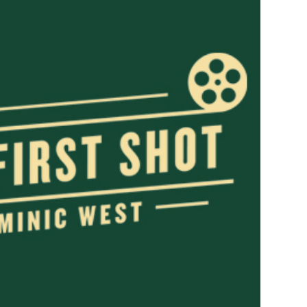
29
/29