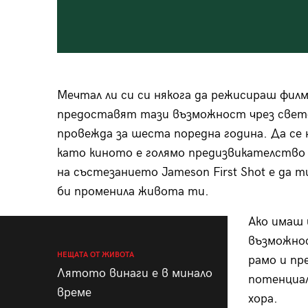
Мечтал ли си си някога да режисираш фил
предоставят тази възможност чрез светов
провежда за шеста поредна година. Да се
като киното е голямо предизвикателство 
на състезанието Jameson First Shot е да 
би променила живота ти.
Ако имаш 
възможнос
НЕЩАТА ОТ ЖИВОТА
рамо и пр
Лятото винаги е в минало
потенциал
време
хора.