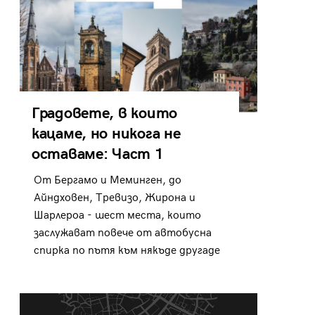
Градовете, в които
кацаме, но никога не
оставаме: Част 1
От Бергамо и Меминген, до
Айндховен, Тревизо, Жирона и
Шарлероа - шест места, които
заслужават повече от автобусна
спирка по пътя към някъде другаде