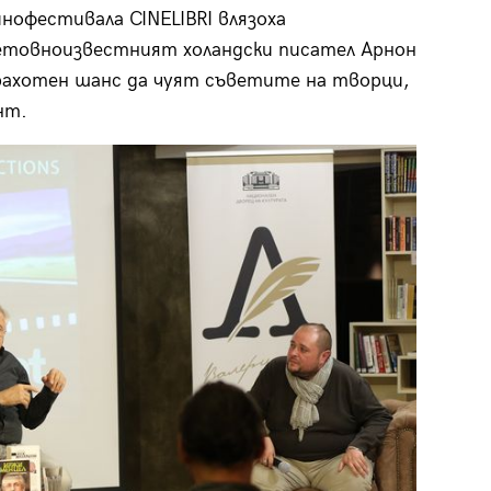
нофестивала CINELIBRI влязоха
етовноизвестният холандски писател Арнон
ахотен шанс да чуят съветите на творци,
нт.