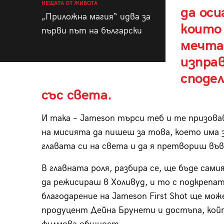
НЕЩАТА ОТ ЖИВОТА
да оси
„Приложна магия“ идва за
които
първи път на български
мечтат
изпра
споде
със света.
И така – Jameson търси теб и те призовав
на мисията да пишеш за това, което има 
главата си на света и да я претвориш във
В главната роля, разбира се, ще бъде сам
да режисираш в Холивуд, и то с подкрепат
благодарение на Jameson First Shot ще м
продуцент Дейна Брунети и достъпа, кой