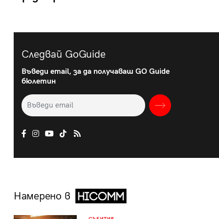
Следвай GoGuide
Въведи email, за да получаваш GO Guide
бюлетин
Намерено в