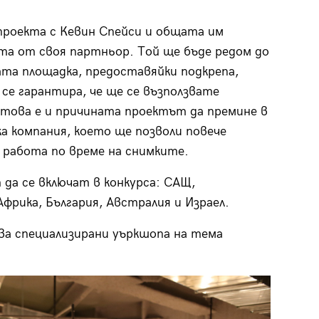
проекта с Кевин Спейси и общата им
тата от своя партньор. Той ще бъде редом до
та площадка, предоставяйки подкрепа,
а се гарантира, че ще се възползвате
това е и причината проектът да премине в
а компания, което ще позволи повече
 работа по време на снимките.
да се включат в конкурса: САЩ,
фрика, България, Австралия и Израел.
ва специализирани уъркшопа на тема