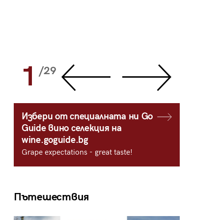
1
2
/29
/
Избери от специалната ни Go
Guide вино селекция на
wine.goguide.bg
Grape expectations - great taste!
Пътешествия