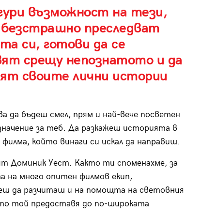
гури възможност на тези,
 безстрашно преследват
а си, готови да се
вят срещу непознатото и да
лят своите лични истории
а да бъдеш смел, прям и най-вече посветен
значение за теб. Да разкажеш историята в
 филма, който винаги си искал да направиш.
ият Доминик Уест. Както ти споменахме, за
а на много опитен филмов екип,
ожеш да разчиташ и на помощта на световния
то той предоставя до по-широката