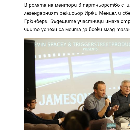
В ролята на ментори в партньорство с ки
легендарният режисьор Иржи Менцел и св
Грюнберг. Бъдещите участници имаха стр
чиито успехи са мечта за всеки млад тала