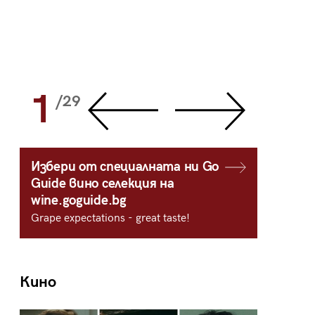
1
2
/29
/
Избери от специалната ни Go
Guide вино селекция на
wine.goguide.bg
Grape expectations - great taste!
Кино