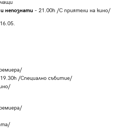
учащи
и непознати
– 21.00h /С приятели на кино/
16.05.
ремиера/
19.30h /Специално събитие/
ино/
Премиера/
тта/