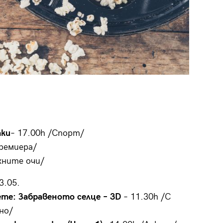
аки
– 17.00h /Спорт/
Премиера/
хните очи/
3.05.
те: Забравеното селце – 3D
– 11.30h /С
но/