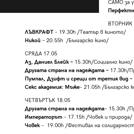
САМО за 
Перфектн
ВТОРНИК 
ЛЪВКРАФТ
– 19.30h /Театър в киното/
Никой
– 20.55h /Българско кино/
СРЯДА 17.05
Аз, Даниел Блейк –
15.30h/Социално кино/
Другата страна на надеждата –
17.30h/П
Пумпал, Дзифт и срещи от третия вид –
Секс академия: Мъже
– 21.05h /Българско к
ЧЕТВЪРТЪК 18.05
Другата страна на надеждата
– 15.30h /
Императорът
– 17.15h /Човек и природа/
Човек
– 19.00h /Фестивал на солидарнос