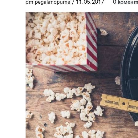
от редакторите / 11.05.2017
0 комент
пания
28
/29