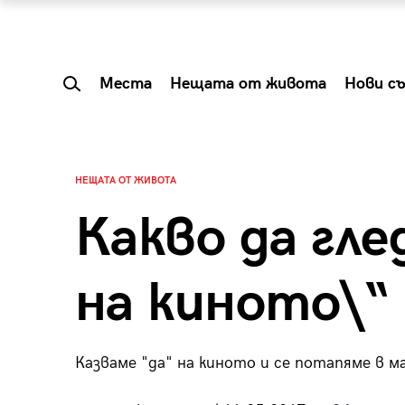
Места
Нещата от живота
Нови с
НЕЩАТА ОТ ЖИВОТА
Какво да гле
на киното\“
Казваме "да" на киното и се потапяме в м
 Shareable:
Summer Prelude: ка
лги вечери и
започва лятото в 