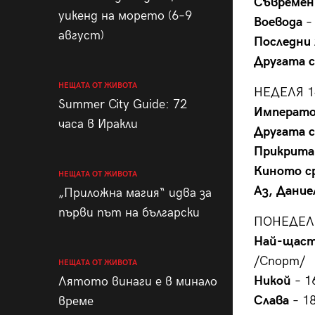
Съвремен
уикенд на морето (6–9
Воевода
–
август)
Последни
Другата 
НЕЩАТА ОТ ЖИВОТА
НЕДЕЛЯ 1
Summer City Guide: 72
Императ
часа в Иракли
Другата 
Прикрита
Киното с
НЕЩАТА ОТ ЖИВОТА
Аз, Дание
„Приложна магия“ идва за
първи път на български
ПОНЕДЕЛН
Най-щаст
/Спорт/
НЕЩАТА ОТ ЖИВОТА
Никой
– 1
Лятото винаги е в минало
Слава
– 1
време