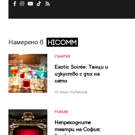
Намерено в
СЪБИТИЯ
Exotic Soirée: Танци и
изкуство с дъх на
лято
ОТ ИВАН ПЪРВАНОВ
FEATURE
Непреходните
театри на София: