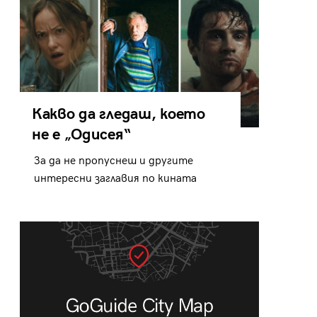
Какво да гледаш, което
не е „Одисея“
За да не пропуснеш и другите
интересни заглавия по кината