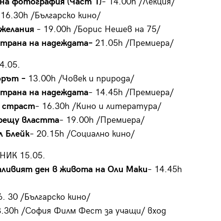
на фотография (Част 1)
– 14.00h /Лекция/
 16.30h /Българско кино/
 желания
– 19.00h /Борис Нешев на 75/
страна на надеждата
–
21.05h /Премиера/
4.05.
орът –
13.00h /Човек и природа/
страна на надеждата
– 14.45h /Премиера/
 страст
– 16.30h /Кино и литература/
рещу властта
– 19.00h /Премиера/
л Блейк
– 20.15h /Социално кино/
ИК 15.05.
ливият ден в живота на Оли Маки
– 14.45h
6. 30 /Българско кино/
8.30h /София Филм Фест за учащи/ вход