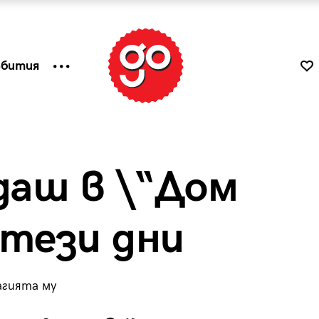
ъбития
даш в \“Дом
 тези дни
агията му
к
Tender is the Wine – Какво
чаша
се пие на Лазурния бряг