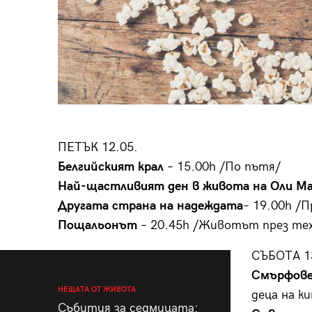
ПЕТЪК 12.05.
Белгийският крал
– 15.00h /По пътя/
Най-щастливият ден в живота на Оли М
Другата страна на надеждата
– 19.00h /
Пощальонът
– 20.45h /Животът през те
СЪБОТА 1
Смърфове
НЕЩАТА ОТ ЖИВОТА
деца на ки
Събития за седмицата: