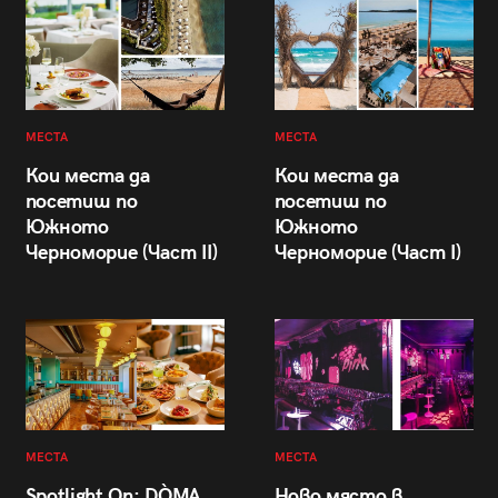
МЕСТА
МЕСТА
Кои места да
Кои места да
посетиш по
посетиш по
Южното
Южното
Черноморие (Част II)
Черноморие (Част I)
МЕСТА
МЕСТА
Spotlight On: DÒMA
Ново място в