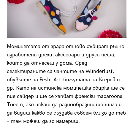
Момичетата от града отново събират ръчно
изработени дрехи, аксесоари и други неща,
които да отнесеш у дома. Сред
селектираните са чантите на Wunderlust,
обувките на Pesh. Art, бижутата на KrepeJ и
др. Като на истинска момичешка сбирка ще се
пие сайдер и ще се хапват френски macaroons.
Тоест, ако искаш да разнообразиш шопинга и
да видиш какво се създава съвсем близо до теб
– там можеш да го намериш.