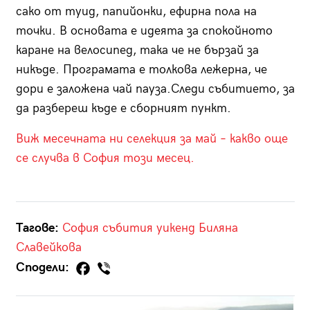
сако от туид, папийонки, ефирна пола на
точки. В основата е идеята за спокойното
каране на велосипед, така че не бързай за
никъде. Програмата е толкова лежерна, че
дори е заложена чай пауза.Следи събитието, за
да разбереш къде е сборният пункт.
Виж месечната ни селекция за май – какво още
се случва в София този месец.
Тагове:
София
събития
уикенд
Биляна
Славейкова
Сподели: