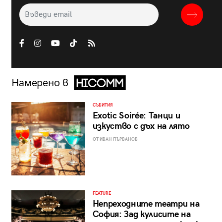
Намерено в
СЪБИТИЯ
Exotic Soirée: Танци и
изкуство с дъх на лято
ОТ ИВАН ПЪРВАНОВ
FEATURE
Непреходните театри на
София: Зад кулисите на