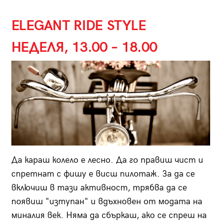
ELEGANT RIDE STYLE
НЕДЕЛЯ, 13.00 – 18.00
Да караш колело е лесно. Да го правиш чист и
спретнат с фишу е висш пилотаж. За да се
включиш в тази активност, трябва да се
появиш "изтупан" и вдъхновен от модата на
миналия век. Няма да сбъркаш, ако се спреш на