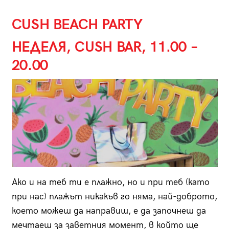
CUSH BEACH PARTY
НЕДЕЛЯ, CUSH BAR, 11.00 –
20.00
Ако и на теб ти е плажно, но и при теб (като
при нас) плажът никакъв го няма, най-доброто,
което можеш да направиш, е да започнеш да
мечтаеш за заветния момент, в който ще