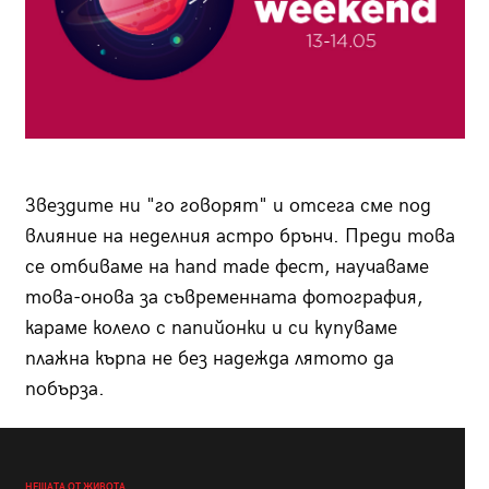
Звездите ни "го говорят" и отсега сме под
влияние на неделния астро брънч. Преди това
се отбиваме на hand made фест, научаваме
това-онова за съвременната фотография,
караме колело с папийонки и си купуваме
плажна кърпа не без надежда лятото да
побърза.
НЕЩАТА ОТ ЖИВОТА