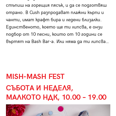
стъпиш на горещия пясък, и да се подготвяш
отрано. В Cush разпродават плажни кърпи и
чанти, имат крафт бира и ледени близалки.
Единственото, което ще ти липсва, е онзи
подбор от 10 песни, които от 10 години се
въртят на Bash Bar-а. Или няма да ти липсва…
MISH-MASH FEST
СЪБОТА И НЕДЕЛЯ,
МАЛКОТО НДК, 10.00 – 19.00