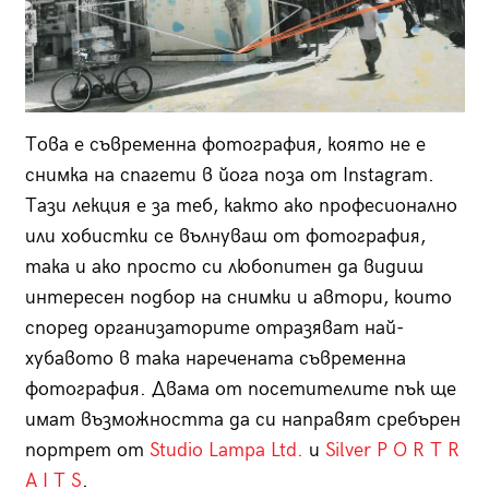
Това е съвременна фотография, която не е
снимка на спагети в йога поза от Instagram.
Тази лекция е за теб, както ако професионално
или хобистки се вълнуваш от фотография,
така и ако просто си любопитен да видиш
интересен подбор на снимки и автори, които
според организаторите отразяват най-
хубавото в така наречената съвременна
фотография. Двама от посетителите пък ще
имат възможността да си направят сребърен
портрет от
Studio Lampa Ltd.
и
Silver P O R T R
A I T S
.