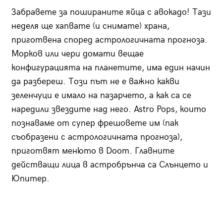
Забравете за пошираните яйца с авокадо! Тази
неделя ще хапвате (и снимате) храна,
приготвена според астрологичната прогноза.
Морков или чери домати вещае
конфигурацията на планетите, има един начин
да разбереш. Този път не е важно какви
зеленчуци е имало на пазарчето, а как са се
наредили звездите над него. Astro Pops, които
познаваме от супер фрешовете им (пак
съобразени с астрологичната прогноза),
приготвят менюто в Doom. Главните
действащи лица в астробрънча са Слънцето и
Юпитер.