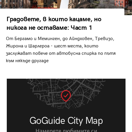
Градовете, в които кацаме, но
никога не оставаме: Част 1
От Бергамо и Меминген, до Айндховен, Тревизо,
Жирона и Шарлероа - шест места, които
заслужават повече от автобусна спирка по пътя
към някъде другаде