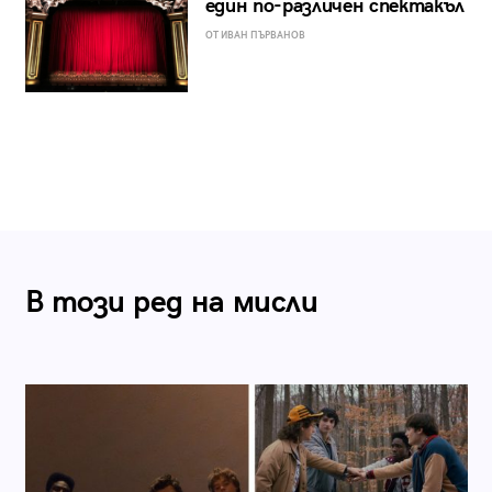
един по-различен спектакъл
ОТ ИВАН ПЪРВАНОВ
В този ред на мисли