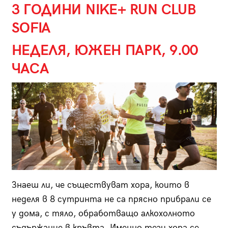
3 ГОДИНИ NIKE+ RUN CLUB
SOFIA
НЕДЕЛЯ, ЮЖЕН ПАРК, 9.00
ЧАСА
Знаеш ли, че съществуват хора, които в
неделя в 8 сутринта не са прясно прибрали се
у дома, с тяло, обработващо алкохолното
съдържание в кръвта. Именно тези хора се