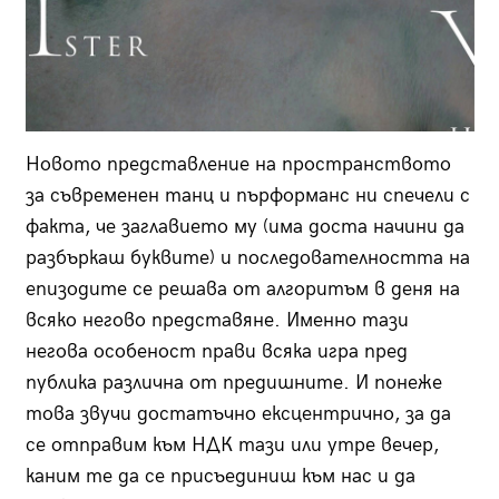
Новото представление на пространството
за съвременен танц и пърформанс ни спечели с
факта, че заглавието му (има доста начини да
разбъркаш буквите) и последователността на
епизодите се решава от алгоритъм в деня на
всяко негово представяне. Именно тази
негова особеност прави всяка игра пред
публика различна от предишните. И понеже
това звучи достатъчно ексцентрично, за да
се отправим към НДК тази или утре вечер,
каним те да се присъединиш към нас и да