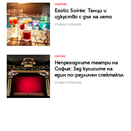
СЪБИТИЯ
Exotic Soirée: Танци и
изкуство с дъх на лято
ОТ ИВАН ПЪРВАНОВ
FEATURE
Непреходните театри на
София: Зад кулисите на
един по-различен спектакъл
ОТ ИВАН ПЪРВАНОВ