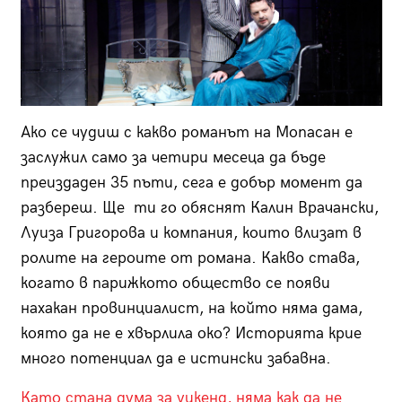
Ако се чудиш с какво романът на Мопасан е
заслужил само за четири месеца да бъде
преиздаден 35 пъти, сега е добър момент да
разбереш. Ще ти го обяснят Калин Врачански,
Луиза Григорова и компания, които влизат в
ролите на героите от романа. Какво става,
когато в парижкото общество се появи
нахакан провинциалист, на който няма дама,
която да не е хвърлила око? Историята крие
много потенциал да е истински забавна.
Като стана дума за уикенд, няма как да не