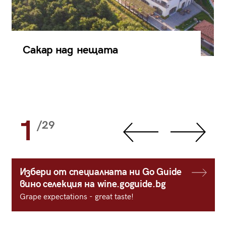
Сакар над нещата
1
/29
Избери от специалната ни Go Guide
вино селекция на wine.goguide.bg
Grape expectations - great taste!