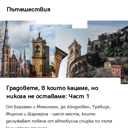
Пътешествия
Градовете, в които кацаме, но
никога не оставаме: Част 1
От Бергамо и Меминген, до Айндховен, Тревизо,
Жирона и Шарлероа - шест места, които
заслужават повече от автобусна спирка по пътя