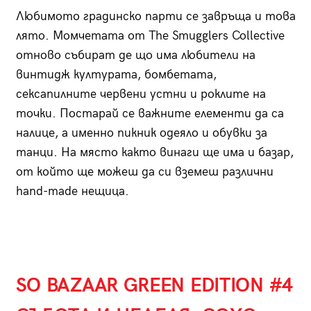
Любимото градинско парти се завръща и това
лято. Момчетата от The Smugglers Collective
отново събират де що има любители на
винтидж културата, бомбетата,
сексапилните червени устни и роклите на
точки. Постарай се важните елементи да са
налице, а именно пикник одеяло и обувки за
танци. На място както винаги ще има и базар,
от който ще можеш да си вземеш различни
hand-made нещица.
SO BAZAAR GREEN EDITION #4