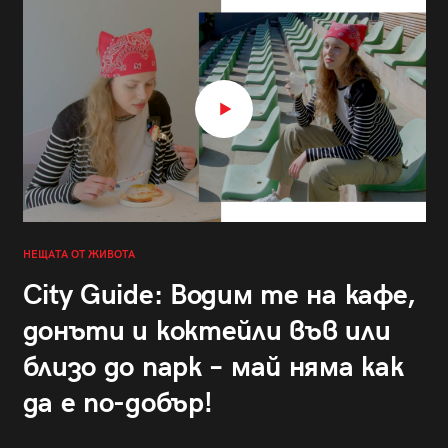
НЕЩАТА ОТ ЖИВОТА
City Guide: Водим те на кафе,
донъти и коктейли във или
близо до парк – май няма как
да е по-добър!