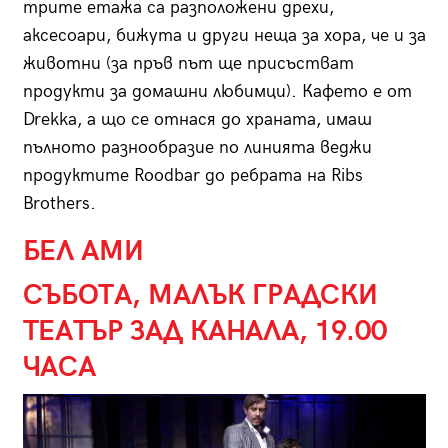
трите етажа са разположени дрехи,
аксесоари, бижута и други неща за хора, че и за
животни (за пръв път ще присъстват
продукти за домашни любимци). Кафето е от
Drekka, а що се отнася до храната, имаш
пълното разнообразие по линията веджи
продуктите Roodbar до ребрата на Ribs
Brothers.
БЕЛ АМИ
СЪБОТА, МАЛЪК ГРАДСКИ
ТЕАТЪР ЗАД КАНАЛА, 19.00
ЧАСА