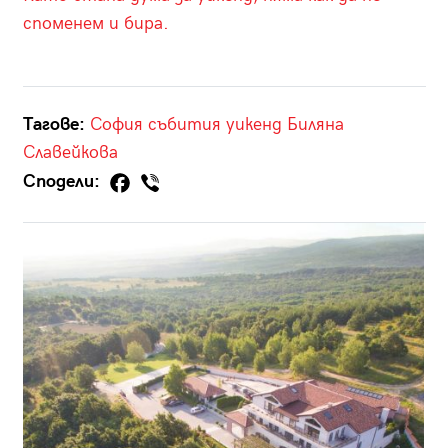
споменем и бира.
Тагове:
София
събития
уикенд
Биляна
Славейкова
Сподели: