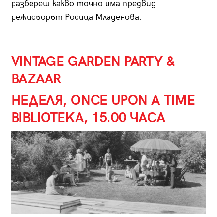
разбереш какво точно има предвид
режисьорът Росица Младенова.
VINTAGE GARDEN PARTY &
BAZAAR
НЕДЕЛЯ, ONCE UPON A TIME
BIBLIOTEKA, 15.00 ЧАСА