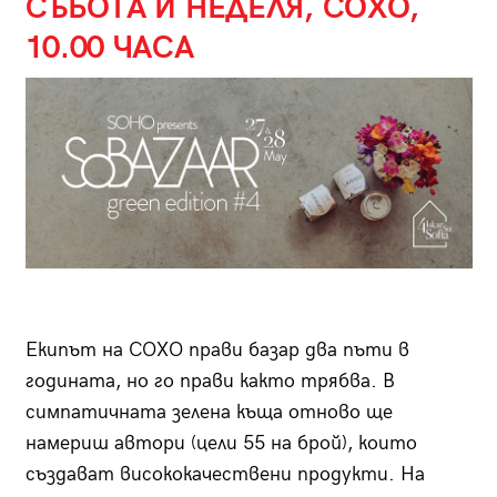
СЪБОТА И НЕДЕЛЯ, СОХО,
10.00 ЧАСА
Екипът на СОХО прави базар два пъти в
годината, но го прави както трябва. В
симпатичната зелена къща отново ще
намериш автори (цели 55 на брой), които
създават висококачествени продукти. На