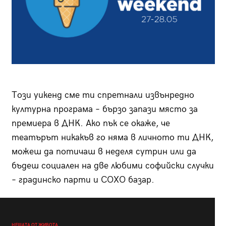
Този уикенд сме ти спретнали извънредно
културна програма – бързо запази място за
премиера в ДНК. Ако пък се окаже, че
театърът никакъв го няма в личното ти ДНК,
можеш да потичаш в неделя сутрин или да
бъдеш социален на две любими софийски случки
– градинско парти и СОХО базар.
НЕЩАТА ОТ ЖИВОТА