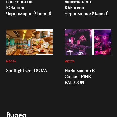
посетиш по
посетиш по
Южното
Южното
Черноморие (Част II)
Черноморие (Част I)
МЕСТА
МЕСТА
Spotlight On: DÒMA
Ново място в
София: PINK
BALLOON
Видео