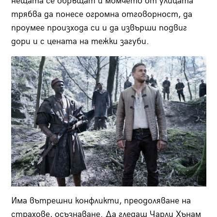
нещата се обръщат и момчето от улицата
трябва да понесе огромна отговорност, да
проумее произхода си и да извърши подвиг
дори и с цената на тежки загуби.
Има вътрешни конфликти, преодоляване на
страхове, осъзнаване. Да гледаш Чарли Хънам