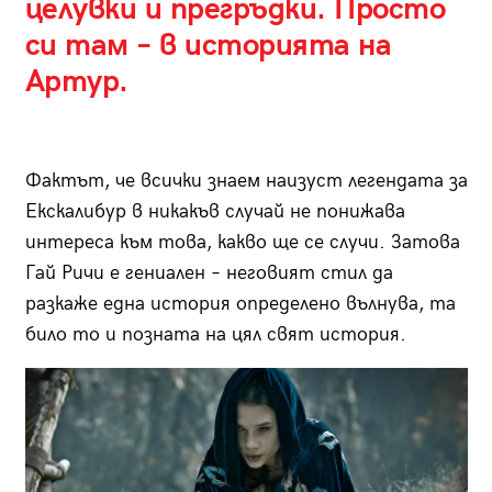
целувки и прегръдки. Просто
си там – в историята на
Артур.
Фактът, че всички знаем наизуст легендата за
Екскалибур в никакъв случай не понижава
интереса към това, какво ще се случи. Затова
Гай Ричи е гениален – неговият стил да
разкаже една история определено вълнува, та
било то и позната на цял свят история.