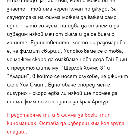
Ето и нещо за Гай Ричи, което може би не
знаете – той има черен колан по джудо. За
саундтрака на филма можем да кажем само
едно – като го чуем, ни идва да станем и да
извадим някой меч от скала и да се бием с
лошите. Единственото, което ни разочарова,
е, че филмът свърши. Успокояваме се с това,
че можем скоро да очакваме нова доза Гай Ричи
с предстоящите му "Шерлок Холмс 3" и
"Аладин", в който се носят слухове, че джинът
ще е Уил Смит. Едно обаче според мен е
сигурно – скоро едва ли някой ще посмее да
снима филм по легендата за крал Артур.
Представяме ти и 5 филма за всеки тип
киноманиак. Остава да избереш към коя група
спадаш.