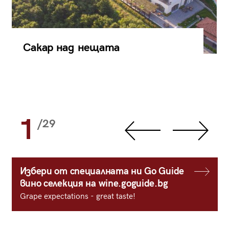
Сакар над нещата
1
/29
Избери от специалната ни Go Guide
вино селекция на wine.goguide.bg
Grape expectations - great taste!