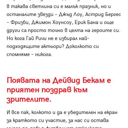
в такава светлина си е малък празник, но и
останалите звезди – Джъд Лоу, Астрид Бергес
– Фризби, Джимон Хоунсоу, Ерик Бана и още
други са просто точно в целта на героите си.
Но кога Гай Ричи не е избирал най-
подходящите актьори? Доколкото си
спомнямe – никога.
Появата на Дейвид Бекам е
приятен поздрав към
зрителите.
И все пак, колкото и да е убедителен на екран
за краткото си участие, за нас си остава