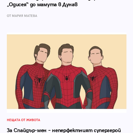
„Одисея“ до мамута в Дунав
ОТ МАРИЯ МАТЕВА
НЕЩАТА ОТ ЖИВОТА
За Спайдър-мен – неперфектният супергерой