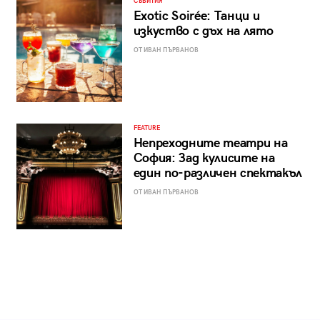
СЪБИТИЯ
Exotic Soirée: Танци и
изкуство с дъх на лято
ОТ ИВАН ПЪРВАНОВ
FEATURE
Непреходните театри на
София: Зад кулисите на
един по-различен спектакъл
ОТ ИВАН ПЪРВАНОВ