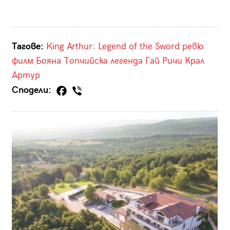
Тагове:
King Arthur: Legend of the Sword
ревю
филм
Бояна Топчийска
легенда
Гай Ричи
Крал
Артур
Сподели: