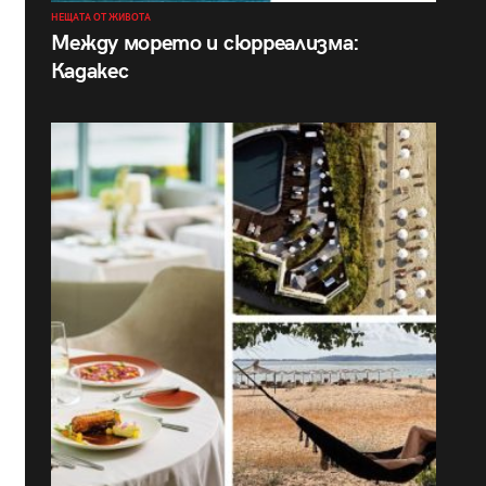
НЕЩАТА ОТ ЖИВОТА
Между морето и сюрреализма:
Кадакес