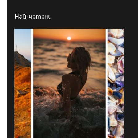
Най-четени