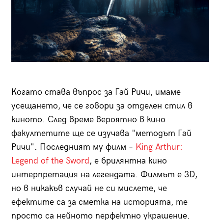
Когато става въпрос за Гай Ричи, имамe
усещането, че се говори за отделен стил в
киното. След време вероятно в кино
факултетите ще се изучава "методът Гай
Ричи". Последният му филм –
King Arthur:
Legend of the Sword
, e брилянтна кино
интерпретация на легендата. Филмът е 3D,
но в никакъв случай не си мислете, че
ефектите са за сметка на историята, те
просто са нейното перфектно украшение.