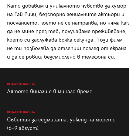
Като добавим и уникалното чувство за хумор
на Гай Ричи, безспорно гениалните актьори и
посланието, което не се натрапва, но няма как
да не мине през теб, получаваме преживяване,
което си заслужава всяка секунда. Този филм
не ти позволява да отлепиш поглед от екрана
и да се ровиш безсмислено в телефона си.
НЕЩАТА ОТ ЖИВОТА
Лятото винаги е в минало време
НЕЩАТА ОТ ЖИВОТА
Събития за седмицата: уикенд на морето
(6–9 август)