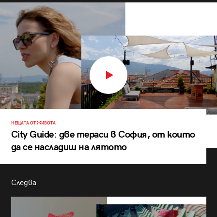
НЕЩАТА ОТ ЖИВОТА
City Guide: две тераси в София, от които
да се насладиш на лятото
Следва