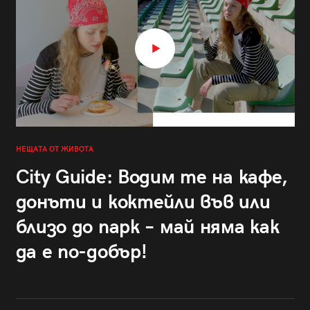
НЕЩАТА ОТ ЖИВОТА
City Guide: Водим те на кафе,
донъти и коктейли във или
близо до парк – май няма как
да е по-добър!