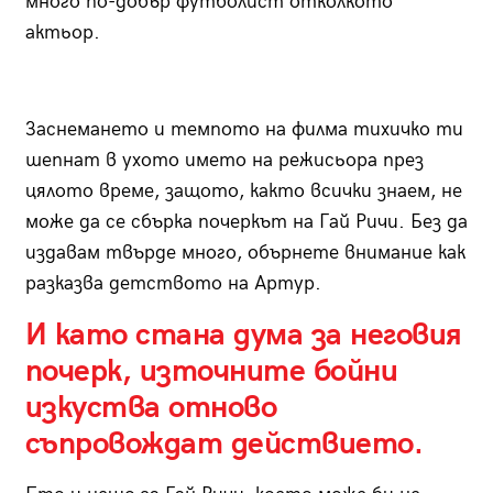
много по-добър футболист отколкото
актьор.
Заснемането и темпото на филма тихичко ти
шепнат в ухото името на режисьора през
цялото време, защото, както всички знаем, не
може да се сбърка почеркът на Гай Ричи. Без да
издавам твърде много, обърнете внимание как
разказва детството на Артур.
И като стана дума за неговия
почерк, източните бойни
изкуства отново
съпровождат действието.