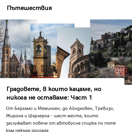
Пътешествия
Градовете, в които кацаме, но
никога не оставаме: Част 1
От Бергамо и Меминген, до Айндховен, Тревизо,
Жирона и Шарлероа - шест места, които
заслужават повече от автобусна спирка по пътя
към някъде другаде