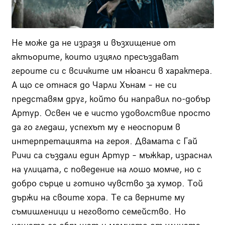
Не може да не изразя и възхищение от
актьорите, които изцяло пресъздават
героите си с всичките им нюанси в характера.
А що се отнася до Чарли Хънам – не си
представям друг, който би направил по-добър
Артур. Освен че е чисто удоволствие просто
да го гледаш, успехът му е неоспорим в
интерпретацията на героя. Двамата с Гай
Ричи са създали един Артур – мъжкар, израснал
на улицата, с поведение на лошо момче, но с
добро сърце и готино чувство за хумор. Той
държи на своите хора. Те са верните му
съмишленици и неговото семейство. Но