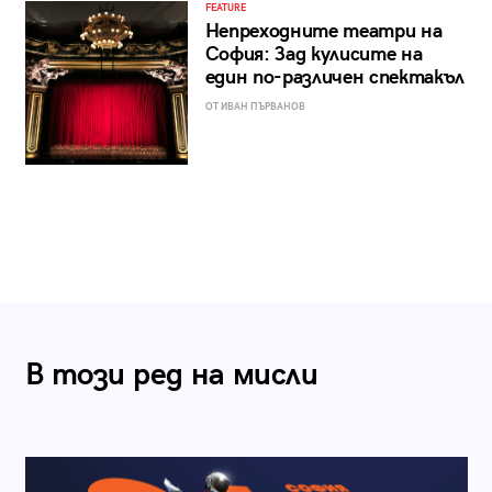
FEATURE
Непреходните театри на
София: Зад кулисите на
един по-различен спектакъл
ОТ ИВАН ПЪРВАНОВ
В този ред на мисли