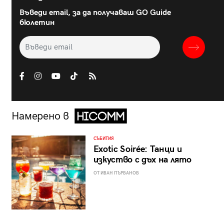
Въведи email, за да получаваш GO Guide
бюлетин
Намерено в
СЪБИТИЯ
Exotic Soirée: Танци и
изкуство с дъх на лято
ОТ ИВАН ПЪРВАНОВ