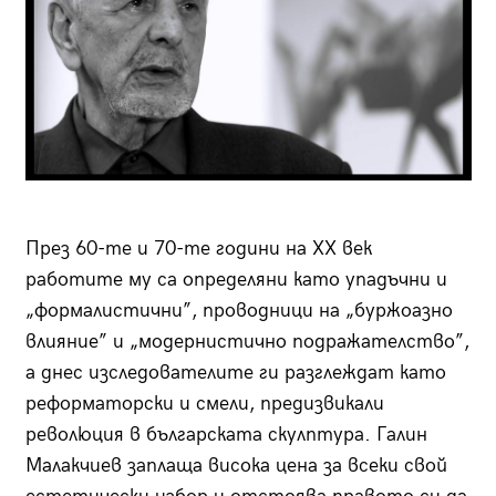
През 60-те и 70-те години на ХХ век
работите му са определяни като упадъчни и
„формалистични”, проводници на „буржоазно
влияние” и „модернистично подражателство”,
а днес изследователите ги разглеждат като
реформаторски и смели, предизвикали
революция в българската скулптура. Галин
Малакчиев заплаща висока цена за всеки свой