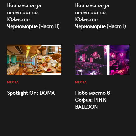
Кои места да
Кои места да
посетиш по
посетиш по
Южното
Южното
Черноморие (Част II)
Черноморие (Част I)
МЕСТА
МЕСТА
Spotlight On: DÒMA
Ново място в
София: PINK
BALLOON