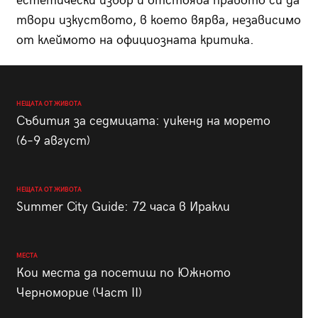
естетически избор и отстоява правото си да
твори изкуството, в което вярва, независимо
от клеймото на официозната критика.
НЕЩАТА ОТ ЖИВОТА
Събития за седмицата: уикенд на морето
(6–9 август)
НЕЩАТА ОТ ЖИВОТА
Summer City Guide: 72 часа в Иракли
МЕСТА
Кои места да посетиш по Южното
Черноморие (Част II)