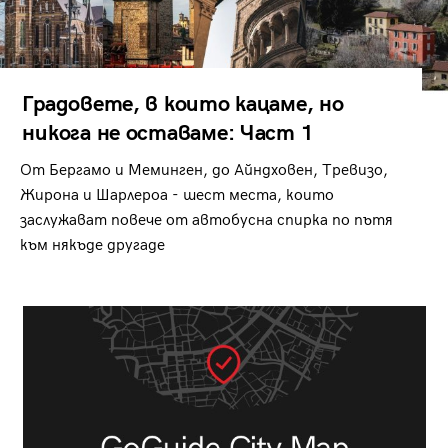
Градовете, в които кацаме, но
никога не оставаме: Част 1
От Бергамо и Меминген, до Айндховен, Тревизо,
Жирона и Шарлероа - шест места, които
заслужават повече от автобусна спирка по пътя
към някъде другаде