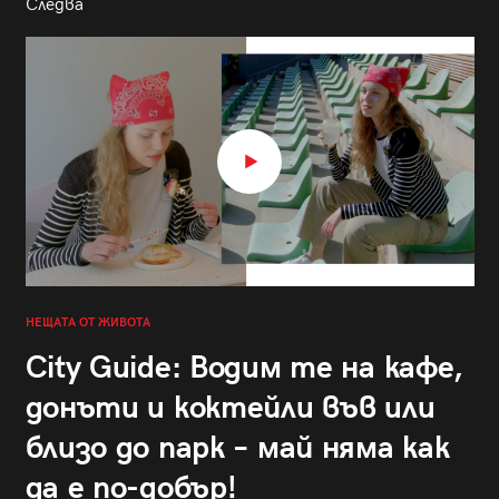
Следва
НЕЩАТА ОТ ЖИВОТА
City Guide: Водим те на кафе,
донъти и коктейли във или
близо до парк – май няма как
да е по-добър!