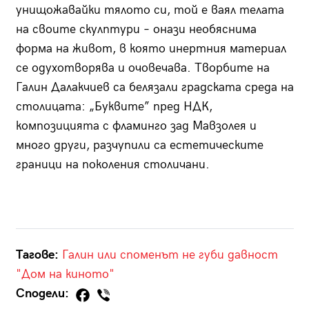
унищожавайки тялото си, той е ваял телата
на своите скулптури – онази необяснима
форма на живот, в която инертния материал
се одухотворява и очовечава. Творбите на
Галин Далакчиев са белязали градската среда на
столицата: „Буквите” пред НДК,
композицията с фламинго зад Мавзолея и
много други, разчупили са естетическите
граници на поколения столичани.
Тагове:
Галин или споменът не губи давност
"Дом на киното"
Сподели: