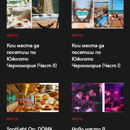
МЕСТА
МЕСТА
Кои места да
Кои места да
посетиш по
посетиш по
Южното
Южното
Черноморие (Част II)
Черноморие (Част I)
МЕСТА
МЕСТА
Spotlight On: DÒMA
Ново място в