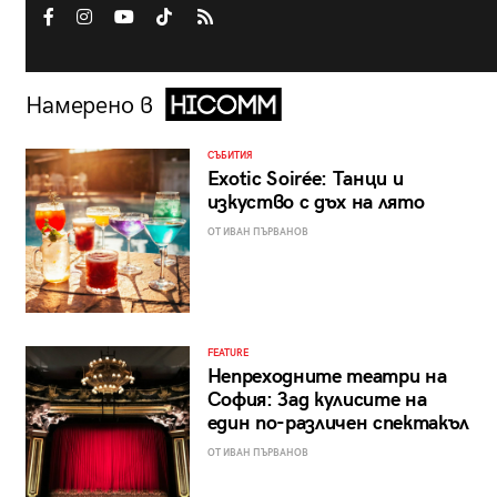
Намерено в
СЪБИТИЯ
Exotic Soirée: Танци и
изкуство с дъх на лято
ОТ ИВАН ПЪРВАНОВ
FEATURE
Непреходните театри на
София: Зад кулисите на
един по-различен спектакъл
ОТ ИВАН ПЪРВАНОВ