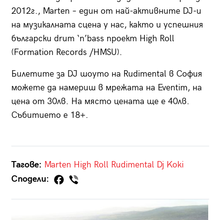
2012г., Marten – един от най-активните DJ-и
на музикалната сцена у нас, както и успешния
български drum ‘n’bass проект High Roll
(Formation Records /HMSU).
Билетите за DJ шоуто на Rudimental в София
можете да намериш в мрежата на Eventim, на
цена от 30лв. На място цената ще е 40лв.
Събитието е 18+.
Тагове:
Marten
High Roll
Rudimental
Dj Koki
Сподели: