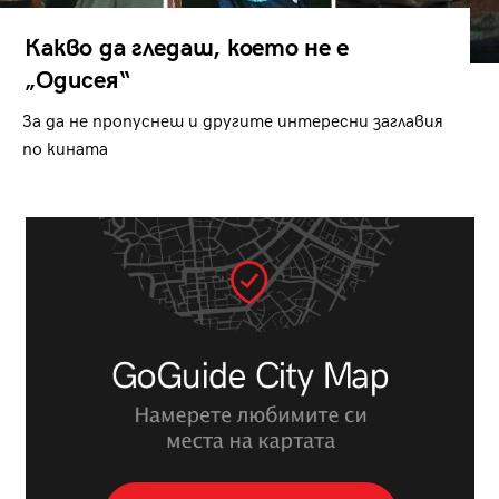
Какво да гледаш, което не е
„Одисея“
За да не пропуснеш и другите интересни заглавия
по кината