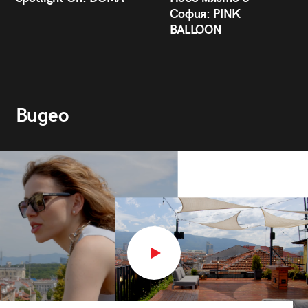
София: PINK
BALLOON
Видео