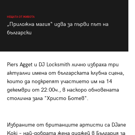
НЕЩАТА ОТ ЖИВОТА
„Приложна магия“ идва за първи път на
български
Piers Agget и DJ Locksmith лично избраха три
актуални имена от българската клубна сцена,
които да подкрепят участието им на 14
декември от 22:00ч., в наскоро обновената
столична зала "Христо Ботев".
Избраните от британците артисти са DJane
Koki – най-добрата жена диджей в България за