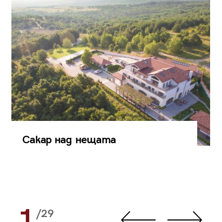
Сакар над нещата
1
/29