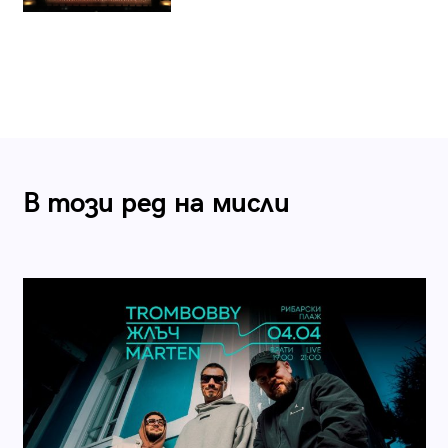
В този ред на мисли