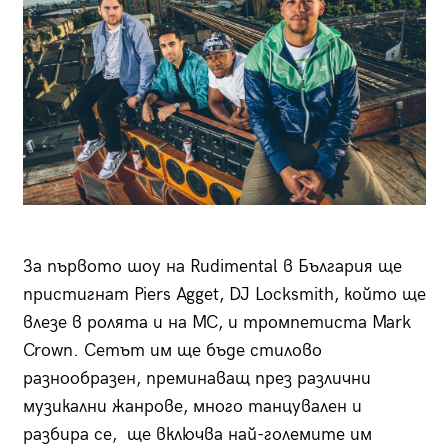
За първото шоу на Rudimental в България ще
пристигнат Piers Agget, DJ Locksmith, който ще
влезе в ролята и на MC, и тромпетистa Mark
Crown. Сетът им ще бъде стилово
разнообразен, преминаващ през различни
музикални жанрове, много танцувален и
разбира се, ще включва най-големите им