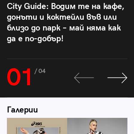
City Guide: Водим те на кафе,
донъти и коктейли във или
близо до парк – май няма как
да е по-добър!
01
/ 04
Галерии