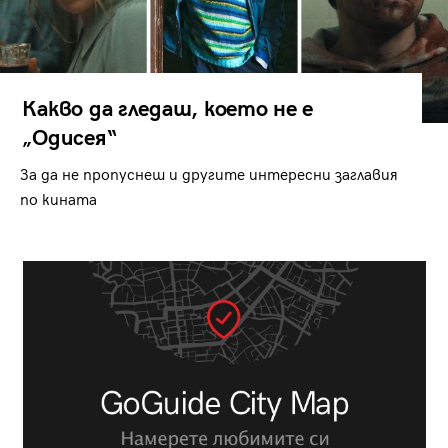
Какво да гледаш, което не е
„Одисея“
За да не пропуснеш и другите интересни заглавия
по кината