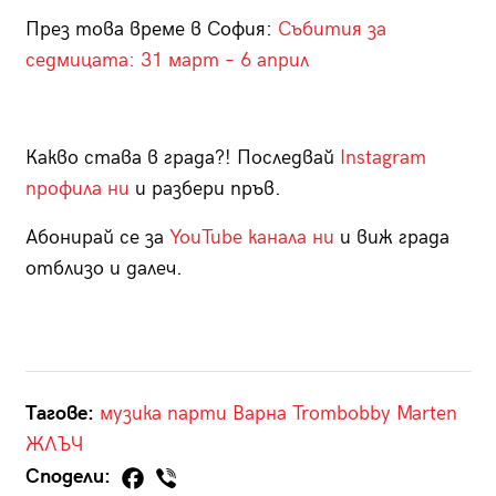
През това време в София:
Събития за
седмицата: 31 март – 6 април
Какво става в града?! Последвай
Instagram
профила ни
и разбери пръв.
Абонирай се за
YouTube канала ни
и виж града
отблизо и далеч.
Тагове:
музика
парти
Варна
Trombobby
Marten
ЖЛЪЧ
Сподели: