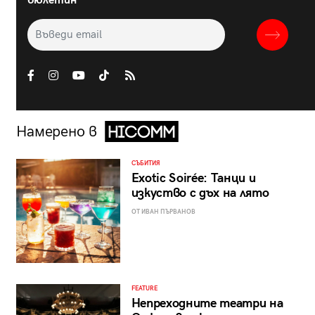
бюлетин
Намерено в
СЪБИТИЯ
Exotic Soirée: Танци и
изкуство с дъх на лято
ОТ ИВАН ПЪРВАНОВ
FEATURE
Непреходните театри на