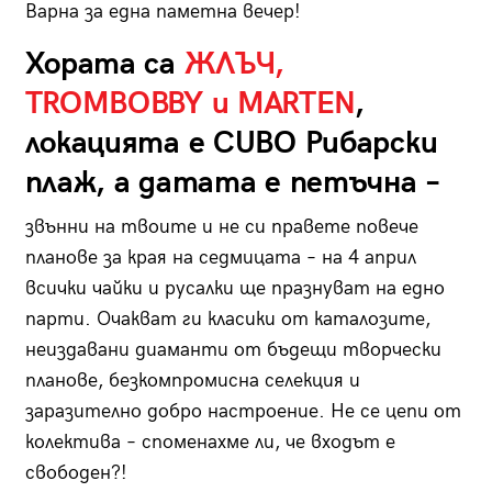
Варна за една паметна вечер!
Хората са
ЖЛЪЧ,
TROMBOBBY и MARTEN
,
локацията е CUBO Рибарски
плаж, а датата е петъчна –
звънни на твоите и не си правете повече
планове за края на седмицата – на 4 април
всички чайки и русалки ще празнуват на едно
парти. Очакват ги класики от каталозите,
неиздавани диаманти от бъдещи творчески
планове, безкомпромисна селекция и
заразително добро настроение. Не се цепи от
колектива – споменахме ли, че входът е
свободен?!