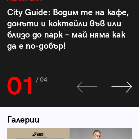
City Guide: Водим те на кафе,
донъти и коктейли във или
близо до парк – май няма как
да е по-добър!
01
/ 04
Галерии