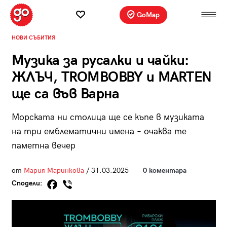
GoMap
НОВИ СЪБИТИЯ
Музика за русалки и чайки:
ЖЛЪЧ, TROMBOBBY и MARTEN
ще са във Варна
Морската ни столица ще се къпе в музиката
на три емблематични имена – очаква те
паметна вечер
от
Мария Маринкова
/ 31.03.2025
0 коментара
Сподели: