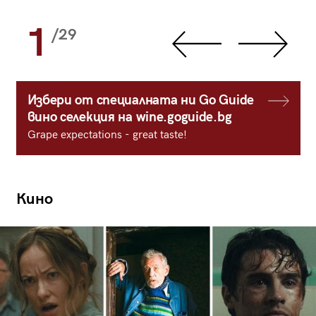
1
/29
Избери от специалната ни Go Guide
вино селекция на wine.goguide.bg
Grape expectations - great taste!
Кино