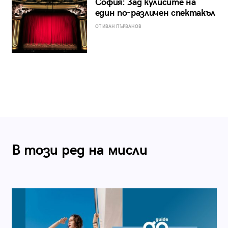
София: Зад кулисите на
един по-различен спектакъл
ОТ ИВАН ПЪРВАНОВ
В този ред на мисли