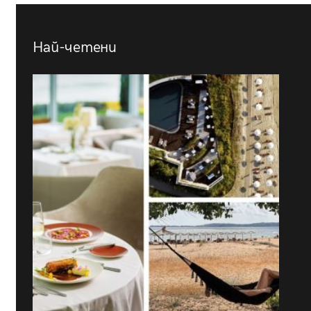
Най-четени