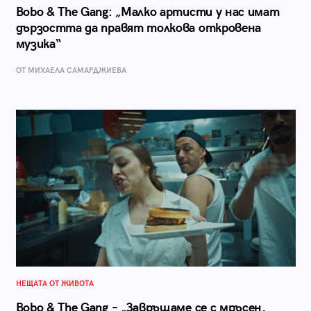
Bobo & The Gang: „Малко артисти у нас имат
дързостта да правят толкова откровена
музика“
ОТ МИХАЕЛА САМАРДЖИЕВА
НЕЩАТА ОТ ЖИВОТА
Bobo & The Gang – „Завръщаме се с мръсен,