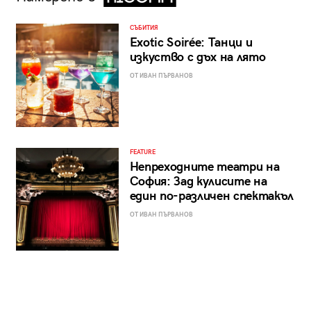
СЪБИТИЯ
Exotic Soirée: Танци и
изкуство с дъх на лято
ОТ ИВАН ПЪРВАНОВ
FEATURE
Непреходните театри на
София: Зад кулисите на
един по-различен спектакъл
ОТ ИВАН ПЪРВАНОВ