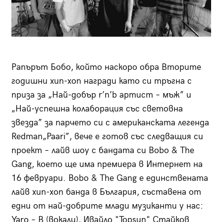
Рапърът Бобо, който наскоро обра Вторите
годишни хип-хоп награди като си тръгна с
приза за „Най-добър r’n’b артист – мъж” и
„Най-успешна колаборация със световна
звезда” за парчето си с американската легенда
Redman„Paari”, вече е готов със следващия си
проект – лайв шоу с бандата си Bobo & The
Gang, което ще има премиера в Интернет на
16 февруари. Bobo & The Gang е единствената
лайв хип-хоп банда в България, съставена от
едни от най-добрите млади музиканти у нас:
Yaro – B (вокали), Ивайло "Topsun" Стайков