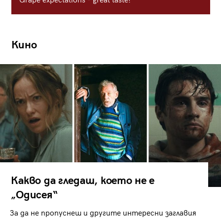
Grape expectations - great taste!
Кино
Какво да гледаш, което не е
„Одисея“
За да не пропуснеш и другите интересни заглавия