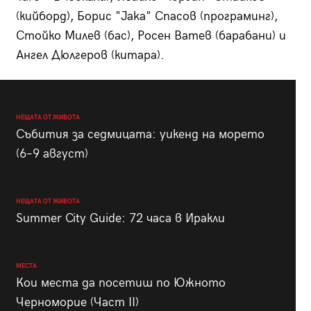
(кийборд), Борис "Jaka" Спасов (програминг),
Стойко Милев (бас), Росен Ватев (барабани) и
Ангел Дюлгеров (китара).
НЕЩАТА ОТ ЖИВОТА
Събития за седмицата: уикенд на морето
(6–9 август)
НЕЩАТА ОТ ЖИВОТА
Summer City Guide: 72 часа в Иракли
МЕСТА
Кои места да посетиш по Южното
Черноморие (Част II)