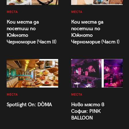
МЕСТА
МЕСТА
Кои места да
Кои места да
посетиш по
посетиш по
Южното
Южното
Черноморие (Част II)
Черноморие (Част I)
МЕСТА
МЕСТА
Spotlight On: DÒMA
Ново място в
София: PINK
BALLOON