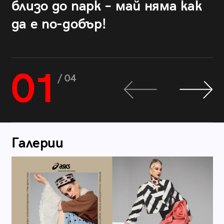
близо до парк – май няма как
да е по-добър!
01
/ 04
Галерии