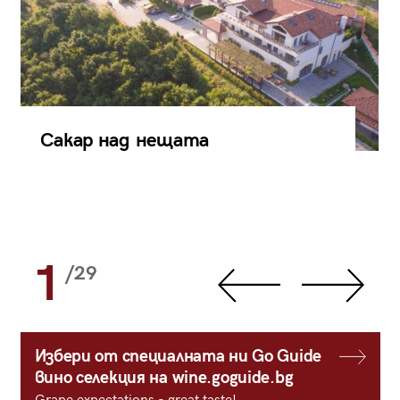
Сакар над нещата
1
/29
Избери от специалната ни Go Guide
вино селекция на wine.goguide.bg