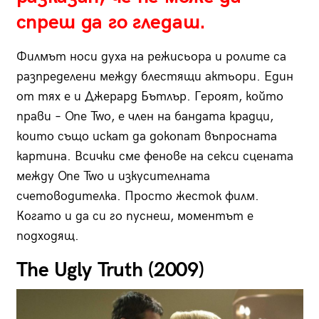
спреш да го гледаш.
Филмът носи духа на режисьора и ролите са
разпределени между блестящи актьори. Един
от тях е и Джерард Бътлър. Героят, който
прави – One Two, e член на бандата крадци,
които също искат да докопат въпросната
картина. Всички сме фенове на секси сцената
между One Two и изкусителната
счетоводителка. Просто жесток филм.
Когато и да си го пуснеш, моментът е
подходящ.
The Ugly Truth (2009)