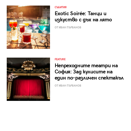
СЪБИТИЯ
Exotic Soirée: Танци и
изкуство с дъх на лято
ОТ ИВАН ПЪРВАНОВ
FEATURE
Непреходните театри на
София: Зад кулисите на
един по-различен спектакъл
ОТ ИВАН ПЪРВАНОВ