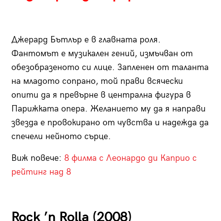
Джерард Бътлър е в главната роля.
Фантомът е музикален гений, измъчван от
обезобразеното си лице. Запленен от таланта
на младото сопрано, той прави всячески
опити да я превърне в централна фигура в
Парижката опера. Желанието му да я направи
звезда е провокирано от чувства и надежда да
спечели нейното сърце.
Виж повече:
8 филма с Леонардо ди Каприо с
рейтинг над 8
Rock ’n Rolla (2008)