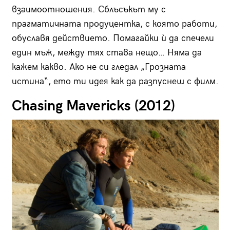
взаимоотношения. Сблъсъкът му с
прагматичната продуцентка, с която работи,
обуславя действието. Помагайки ѝ да спечели
един мъж, между тях става нещо… Няма да
кажем какво. Ако не си гледал „Грозната
истина“, ето ти идея как да разпуснеш с филм.
Chasing Mavericks (2012)