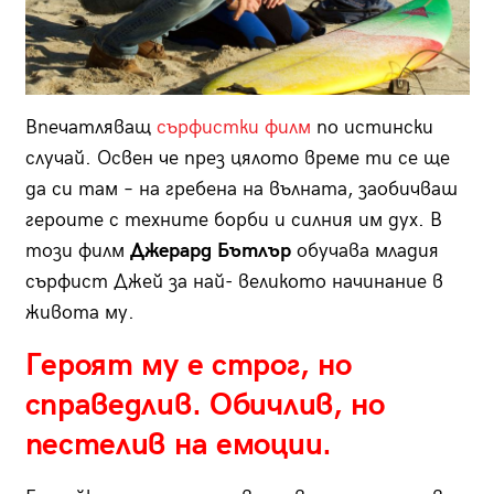
Впечатляващ
сърфистки филм
по истински
случай. Освен че през цялото време ти се ще
да си там – на гребена на вълната, заобичваш
героите с техните борби и силния им дух. В
този филм
Джерард Бътлър
обучава младия
сърфист Джей за най- великото начинание в
живота му.
Героят му е строг, но
справедлив. Обичлив, но
пестелив на емоции.