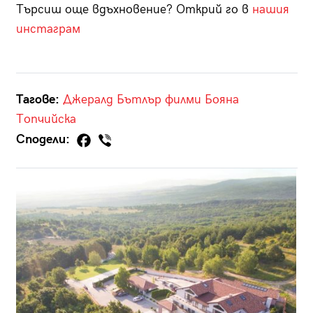
Търсиш още вдъхновение? Открий го в
нашия
инстаграм
Тагове:
Джералд Бътлър
филми
Бояна
Топчийска
Сподели: