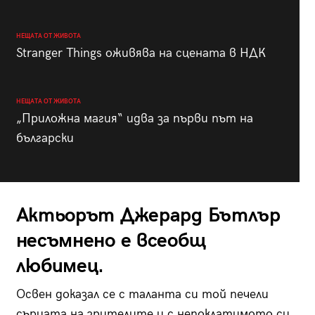
НЕЩАТА ОТ ЖИВОТА
Stranger Things оживява на сцената в НДК
НЕЩАТА ОТ ЖИВОТА
„Приложна магия“ идва за първи път на
български
Актьорът Джерард Бътлър
несъмнено е всеобщ
любимец.
Освен доказал се с таланта си той печели
сърцата на зрителите и с непоклатимото си