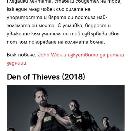
Гледайки лентата, ставаш свидетел на това,
как един млад човек със силата на
упоритостта и вярата си постига най-
голямата си мечта. С усмивка, ведрост и
уважение към учителя си той извървява своя
път към покоряване на голямата вълна.
Виж повече:
John Wick и изкуството да риташ
задници
Den of Thieves (2018)