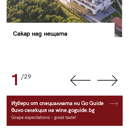
Сакар над нещата
1
/29
Избери от специалната ни Go Guide
вино селекция на wine.goguide.bg
Grape expectations - great taste!