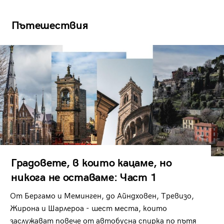
Пътешествия
Градовете, в които кацаме, но
никога не оставаме: Част 1
От Бергамо и Меминген, до Айндховен, Тревизо,
Жирона и Шарлероа - шест места, които
заслужават повече от автобусна спирка по пътя