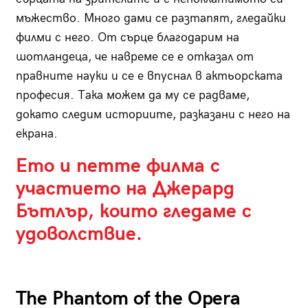
мъжество. Много дами се разтапят, гледайки
филми с него. От сърце благодарим на
шотландеца, че навреме се е отказал от
правните науки и се е впуснал в актьорската
професия. Така можем да му се радваме,
докато следим историите, разказани с него на
екрана.
Ето и петте филма с
участието на Джерард
Бътлър, които гледаме с
удоволствие.
The Phantom of the Opera