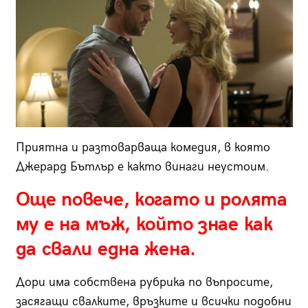
Приятна и разтоварваща комедия, в която
Джерард Бътлър е както винаги неустоим.
Още повече, когато и ролята
му е на мъж, който знае как
да свали една жена.
Дори има собствена рубрика по въпросите,
засягащи свалките, връзките и всички подобни