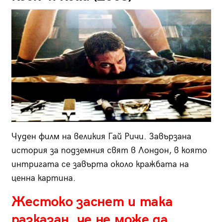
Чуден филм на великия Гай Ричи. Завързана
история за подземния свят в Лондон, в която
интригата се завърта около кражбата на
ценна картина.
Жестоко заснет и така
разказан, че не може да