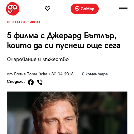
GoMap
НЕЩАТА ОТ ЖИВОТА
5 филма с Джерард Бътлър,
които да си пуснеш още сега
Очарование и мъжество
от Бояна Топчийска / 30.04.2018
0 коментара
Сподели: