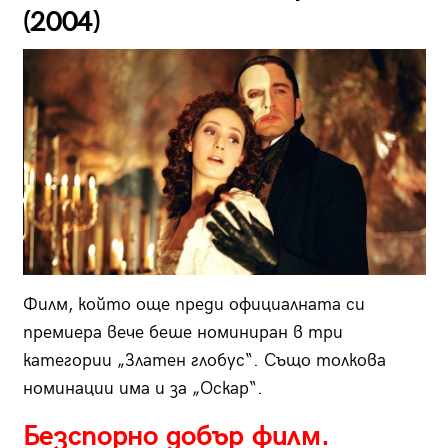
(2004)
Филм, който още преди официалната си
премиера вече беше номиниран в три
категории „Златен глобус“. Също толкова
номинации има и за „Оскар“.
Безспорно добър филм.