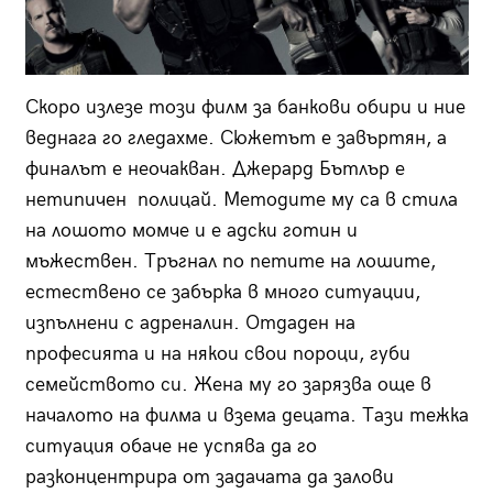
Скоро излезе този филм за банкови обири и ние
веднага го гледахме. Сюжетът е завъртян, а
финалът е неочакван. Джерард Бътлър е
нетипичен полицай. Методите му са в стила
на лошото момче и е адски готин и
мъжествен. Тръгнал по петите на лошите,
естествено се забърка в много ситуации,
изпълнени с адреналин. Отдаден на
професията и на някои свои пороци, губи
семейството си. Жена му го зарязва още в
началото на филма и взема децата. Тази тежка
ситуация обаче не успява да го
разконцентрира от задачата да залови