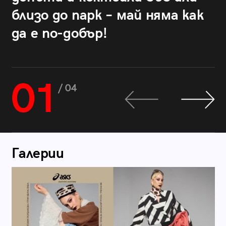
близо до парк – май няма как
да е по-добър!
01
/ 04
Галерии