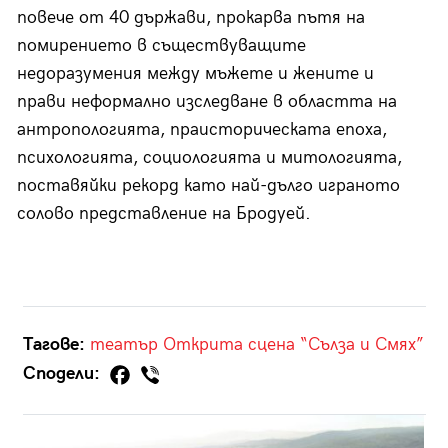
повече от 40 държави, прокарва пътя на
помирението в съществуващите
недоразумения между мъжете и жените и
прави неформално изследване в областта на
антропологията, праисторическата епоха,
психологията, социологията и митологията,
поставяйки рекорд като най-дълго играното
солово представление на Бродуей.
Тагове:
театър
Открита сцена “Сълза и Смях”
Сподели: