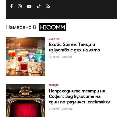
Намерено в
СЪБИТИЯ
Exotic Soirée: Танци и
изкуство с дъх на лято
ОТ ИВАН ПЪРВАНОВ
FEATURE
Непреходните театри на
София: Зад кулисите на
един по-различен спектакъл
ОТ ИВАН ПЪРВАНОВ