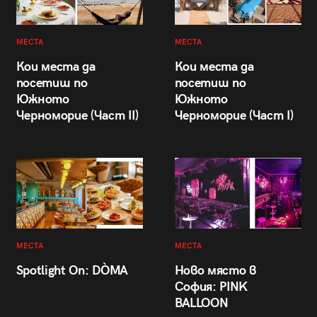
МЕСТА
МЕСТА
Кои места да
Кои места да
посетиш по
посетиш по
Южното
Южното
Черноморие (Част II)
Черноморие (Част I)
МЕСТА
МЕСТА
Spotlight On: DÒMA
Ново място в
София: PINK
BALLOON