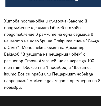
Хитова постановка и дългоочакваното й
продължение ще имат юбилей и първо
представление в рамките на една седмица в
началото на ноември на Открита сцена “Сълза
и Смях”. Моноспектакълът на Димитър
Бакалов “В защита на пещерния човек” с
режисьор Стоян Алексиев ще се играе за 100-
тен път юбилеен на 1 ноември, а “Шегите,
които Бог си прави или Пещерният човек за
напреднали” можете да гледате премиерно на 8
ноември.