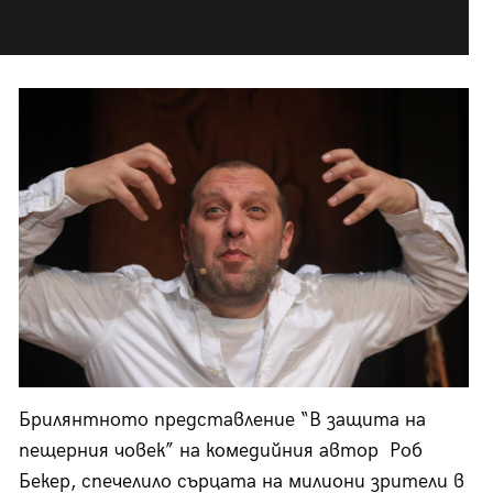
Брилянтното представление “В защита на
пещерния човек” на комедийния автор Роб
Бекер, спечелило сърцата на милиони зрители в