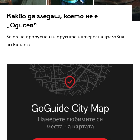
Какво да гледаш, което не е
„Одисея“
За да не пропуснеш и другите интересни заглавия
по кината