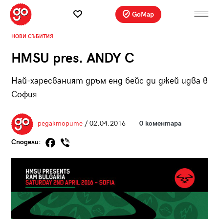
GoMap
НОВИ СЪБИТИЯ
HMSU pres. ANDY C
Най-харесваният дръм енд бейс ди джей идва в
София
редакторите
/ 02.04.2016
0 коментара
Сподели: