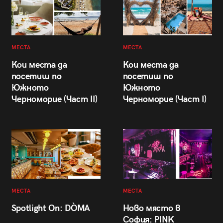
МЕСТА
МЕСТА
Кои места да
Кои места да
посетиш по
посетиш по
Южното
Южното
Черноморие (Част II)
Черноморие (Част I)
МЕСТА
МЕСТА
Spotlight On: DÒMA
Ново място в
София: PINK