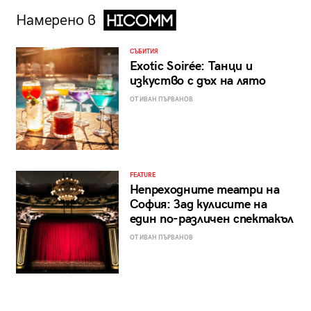
Намерено в
СЪБИТИЯ
Exotic Soirée: Танци и
изкуство с дъх на лято
ОТ ИВАН ПЪРВАНОВ
FEATURE
Непреходните театри на
София: Зад кулисите на
един по-различен спектакъл
ОТ ИВАН ПЪРВАНОВ