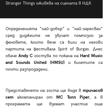
Stranger Things оживява на сцената в НДК
Определенията “най-добър” и “най-харесван”
сред диджеите не звучат помпозно за
феновете, които вече са били на негови
партита на фестивала Spirit of Burgas. Днес
обаче
Andy C
гостува по покана на
Hard Music
and Sounds United (HMSU)
и билетите са
почти разпродадени.
Представянето на госта ще бъде в
тричасов
сет
акомпаниран от
MC Tonn Piper
, а в
програмата ще вземат участие още