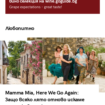
вино селекция на wine.goguide.bg
Grape expectations - great taste!
Любопитно
Mamma Mia, Here We Go Again:
Защо всяко лято отново искаме