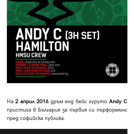
На
2 април 2016
дръм енд бейс гуруто
Andy C
пристига в България за първия си пърформънс
пред софийска публика.