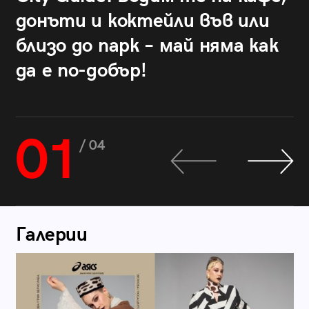
донъти и коктейли във или
близо до парк – май няма как
да е по-добър!
01
/ 04
Галерии