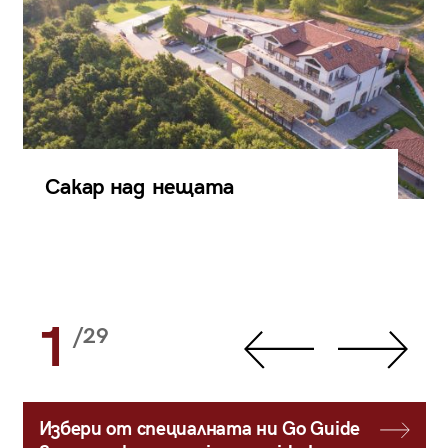
Сакар над нещата
1
/29
Избери от специалната ни Go Guide