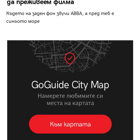
да преживеем филма
Където на заден фон звучи ABBA, а пред теб е
синьото море