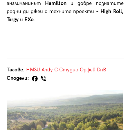
англичанинът
Hamilton
и добре познатите
родни ди джеи с техните проекти –
High Roll,
Targy
и
EXo
.
Тагове:
HMSU
Andy C
Студио Орфей
DnB
Сподели: