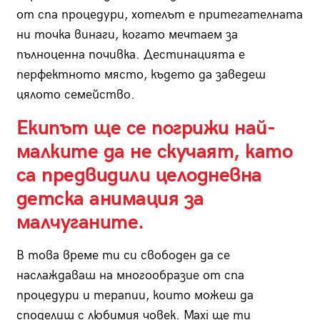
от спа процедури, хотелът е притегателната
ни точка винаги, когато мечтаем за
пълноценна почивка. Дестинацията е
перфектното място, където да заведеш
цялото семейство.
Екипът ще се погрижи най-
малките да не скучаят, като
са предвидили целодневна
детска анимация за
малчуганите.
В това време ти си свободен да се
наслаждаваш на многообразие от спа
процедури и терапии, които можеш да
споделиш с любимия човек. Maxi ще ти