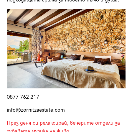
0877 762 217
info@zornitzaestate.com
През деня си релаксирай, вечерите отдели за
хубавата музика на живо.