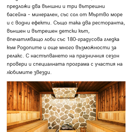
предложи два външни и три вътрешни
басейна – минерален, със сол от Мъртво море
и с водни ефекти. Също така два ресторанта,
външен и вътрешен детски кът,
впечатляващо лоби със 180-градусова гледка
към Родопите и още много възможности за
релакс. С настъпването на празничния сезон
провери и специалната програма с участия на
любимите звезди.