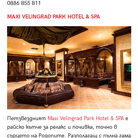
0886 855 811
MAXI VELINGRAD PARK HOTEL & SPA
Петзвездният
Maxi Velingrad Park Hotel & SPA
е
райско кътче за релакс и почивка, точно в
сърцето на Родопите. Разполагащ с пълна гама