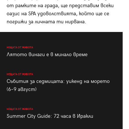
от рамките на града, ще представим всеки
оазис на SPA удоволствията, който ще се
погрижи за личната ти нирвана.
НЕЩАТА ОТ ЖИВОТА
Лятото винаги е в минало време
НЕЩАТА ОТ ЖИВОТА
Събития за седмицата: уикенд на морето
(6–9 август)
НЕЩАТА ОТ ЖИВОТА
Summer City Guide: 72 часа в Иракли