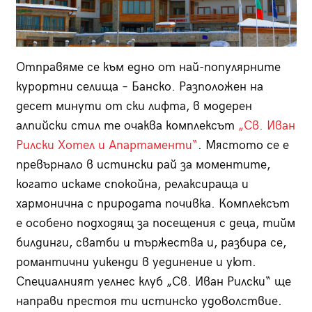
Отправяме се към едно от най-популярните
курортни селища – Банско. Разположен на
десет минути от ски лифта, в модерен
алпийски стил те очаква комплексът
„Св. Иван
Рилски Хотел и Апартаменти“
. Мястото се е
превърнало в истински рай за моментите,
когато искаме спокойна, релаксираща и
хармонична с природата почивка. Комплексът
е особено подходящ за посещения с деца, тийм
билдинги, сватби и тържества и, разбира се,
романтични уикенди в уединение и уют.
Специалният уелнес клуб „Св. Иван Рилски“ ще
направи престоя ти истинско удоволствие.