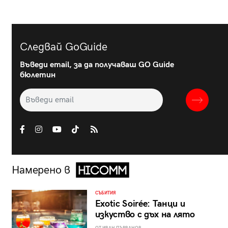
Следвай GoGuide
Въведи email, за да получаваш GO Guide
бюлетин
Намерено в
СЪБИТИЯ
Exotic Soirée: Танци и
изкуство с дъх на лято