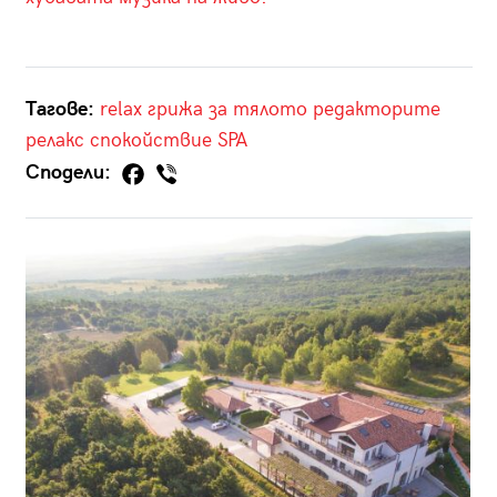
Тагове:
relax
грижа за тялото
редакторите
релакс
спокойствие
SPA
Сподели: