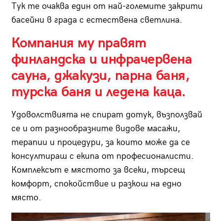
Тук те очаква един от най-големите закрити
басейни в града с естествена светлина.
Компания му правят
финландска и инфрачервена
сауна, джакузи, парна баня,
турска баня и ледена каца.
Удоволствията не спират дотук, възползвай
се и от разнообразните видове масажи,
терапии и процедури, за които може да се
консултираш с екипа от професионалисти.
Комплексът е мястото за всеки, търсещ
комфорт, спокойствие и разкош на едно
място.