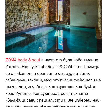
ZOMA body & soul
е част от бутиково имение
Zornitza Family Estate Relais & Châteaux. Поглези
се с някоя от терапиите с грозде и вино,
лавандула, зехтин, мед от пчелните кошери на
имението, лечебна кал от застиналия вулкан
край Рупите. Консултирай се с техните
квалифицирани специалисти и ще избереш най-
подходящата грижа за твоето тяло и душа.