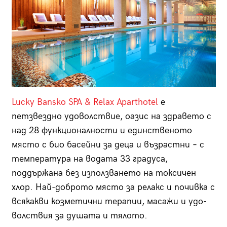
Lucky Bansko SPA & Relax Aparthotel
е
петзвездно удоволствие, оазис на здравето с
над 28 функционалности и единственото
място с био басейни за деца и възрастни – с
температура на водата 33 градуса,
поддържана без използването на токсичен
хлор. Най-доброто място за релакс и почивка с
всякакви козметични терапии, масажи и удо-
волствия за душата и тялото.