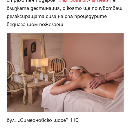
страхотен подарък.
Maxi Sofia SPA & Health
е
близката дестинация, с която ще почувстваш
релаксиращата сила на спа процедурите
веднага щом пожелаеш.
бул. „Симеоновско шосе“ 110