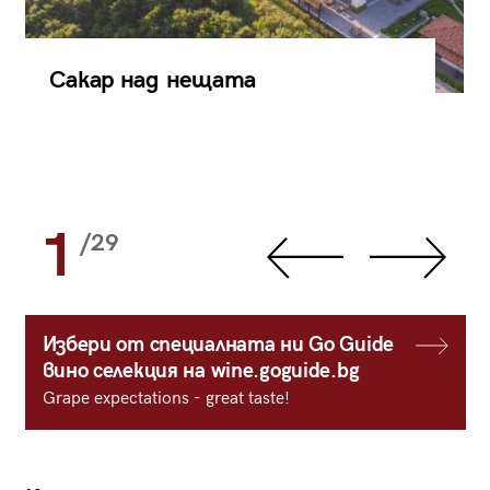
Сакар над нещата
1
/29
Избери от специалната ни Go Guide
вино селекция на wine.goguide.bg
Grape expectations - great taste!