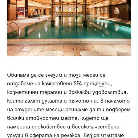
Обичаме да се глезим и този месец се
отдаваме на качествени SPA процедури,
козметични терапии и всякакви удоволствия,
които галят душата и тялото ни. В началото
на студените месеци решихме да ти подберем
всички стойностни места, където ще
намериш спокойствие и висококачествени
услуги в сферата на релакса. Без да излизаме