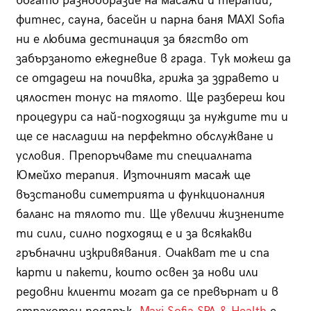
богато разнообразие на масажи и терапии,
фитнес, сауна, басейн и парна баня MAXI Sofia
ни е любима дестинация за бягство от
забързаното ежедневие в града. Тук можеш да
се отдадеш на почивка, грижа за здравето и
цялостен тонус на тялото. Ще разбереш кои
процедури са най-подходящи за нуждите ти и
ще се насладиш на перфектно обслужване и
условия. Препоръчваме ти специалната
Юмейхо терапия. Източният масаж ще
възстанови симетрията и функционалния
баланс на тялото ти. Ще увеличи жизнените
ти сили, силно подходящ е и за всякакви
гръбначни изкривявания. Очакват те и спа
карти и пакети, които освен за нови или
редовни клиенти могат да се превърнат и в