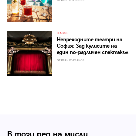
ОТ ИВАН ПЪРВАНОВ
FEATURE
Непреходните театри на
София: Зад кулисите на
един по-различен спектакъл
ОТ ИВАН ПЪРВАНОВ
В този ред на мисли