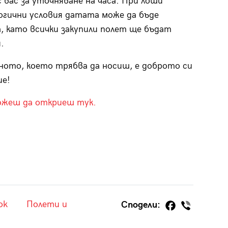
 вас за уточняване на часа. При лоши
гични условия датата може да бъде
, като всички закупили полет ще бъдат
.
ото, което трябва да носиш, е доброто си
ие!
ожеш да откриеш тук.
ok
Полети и
Сподели: