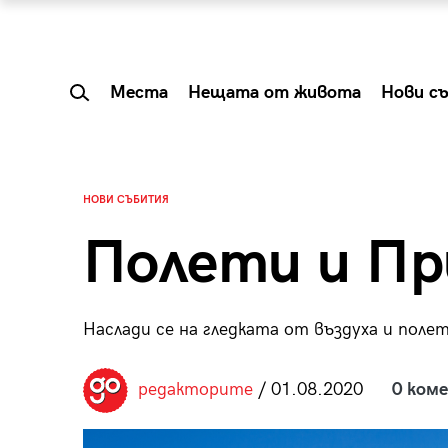
Места
Нещата от живота
Нови с
НОВИ СЪБИТИЯ
Полети и Пр
Наслади се на гледката от въздуха и поле
редакторите
/ 01.08.2020
0 ком
 Shareable:
Summer Prelude: ка
лги вечери и
започва лятото в 