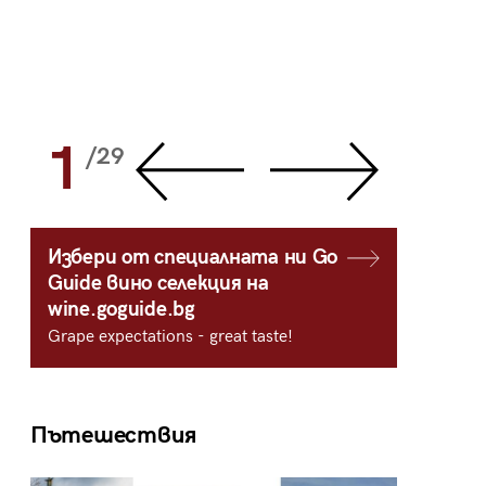
1
2
/29
/
Избери от специалната ни Go
Guide вино селекция на
wine.goguide.bg
Grape expectations - great taste!
Пътешествия