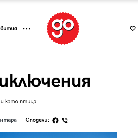
ъбития
иключения
ти като птица
ентара
Сподели:
к
Tender is the Wine – Какво
чаша
се пие на Лазурния бряг