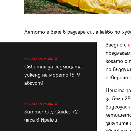
Лятото е вече в разгара си, а какво по-ху
Заедно с
e
предлага
НЕЩАТА ОТ ЖИВОТА
когато с 
Събития за седмицата:
по въздуш
уикенд на морето (6–9
невероят
август)
Цената за 
за 5-ма 2
НЕЩАТА ОТ ЖИВОТА
видеозасн
Summer City Guide: 72
летището 
часа в Иракли
закупите