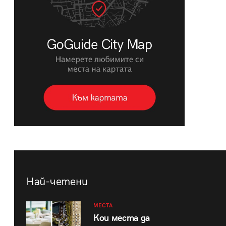
Най-четени
МЕСТА
Кои места да