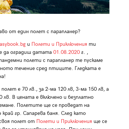
баво от един полет с парапланер?
asybook.bg
и
Полети и Приключения
ти
ме да оградиш датата
01.08.2020
г. ,
тандемни полети с парапланер те пускаме
ното течение сред птиците. Гледката е
на!
полет е 70 лв., за 2-ма 120 лв, 3-ма 150 лв, а
50 лв. В цената е включено и безплатно
емане. Полетите ще се проведат на
край гр. Сапарева баня. След като
 своя полет от
Полети и Приключения
ще се