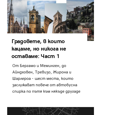
Градовете, в които
кацаме, но никога не
оставаме: Част 1
От Бергамо и Меминген, до
Айндховен, Тревизо, Жирона и
Шарлероа - шест места, които
заслужават повече от автобусна
спирка по пътя към някъде другаде