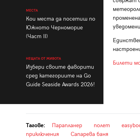
свържат с
метеороло
МЕСТА
променена
Кои места да посетиш по
уведомени
Южното Черноморие
(Част II)
Единствен
настроен
НЕЩАТА ОТ ЖИВОТА
Билети м
Избери своите фаворити
сред категориите на Go
Guide Seaside Awards 2026!
Тагове:
Парапланер
полет
easybo
приключения
Сапарева баня