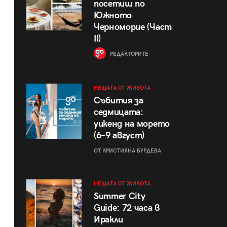
посетиш по
Южното
Черноморие (Част
II)
РЕДАКТОРИТЕ
НЕЩАТА ОТ ЖИВОТА
Събития за
седмицата:
уикенд на морето
(6–9 август)
ОТ КРИСТИЯНА БУРДЕВА
НЕЩАТА ОТ ЖИВОТА
Summer City
Guide: 72 часа в
Иракли