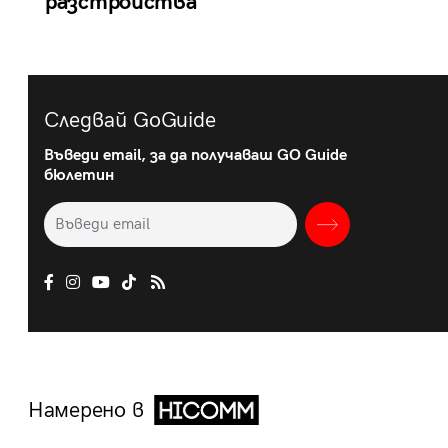
разстройства
Следвай GoGuide
Въведи email, за да получаваш GO Guide
бюлетин
Намерено в