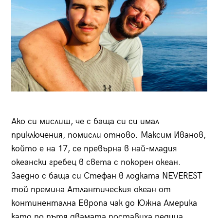
Ако си мислиш, че с баща си си имал
приключения, помисли отново. Максим Иванов,
който е на 17, се превърна в най-младия
океански гребец в света с покорен океан.
Заедно с баща си Стефан в лодката NEVEREST
той премина Атлантическия океан от
континентална Европа чак до Южна Америка
като по пътя двамата поставиха редица