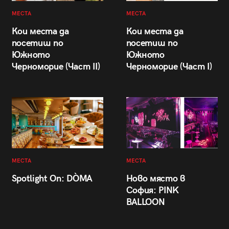
МЕСТА
МЕСТА
Кои места да
Кои места да
посетиш по
посетиш по
Южното
Южното
Черноморие (Част II)
Черноморие (Част I)
МЕСТА
МЕСТА
Spotlight On: DÒMA
Ново място в
София: PINK
BALLOON