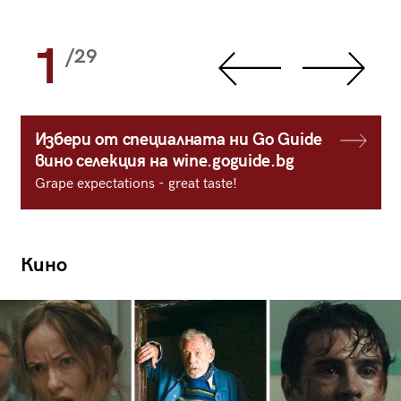
1
/29
Избери от специалната ни Go Guide
вино селекция на wine.goguide.bg
Grape expectations - great taste!
Кино