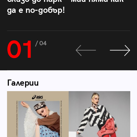
да е по-добър!
01
/ 04
Галерии