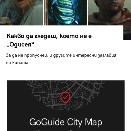
Какво да гледаш, което не е
„Одисея“
За да не пропуснеш и другите интересни заглавия
по кината