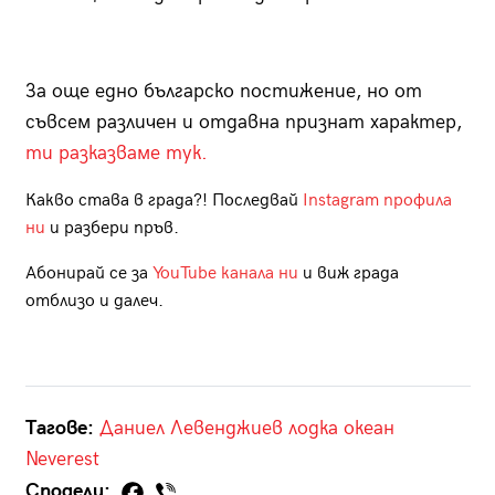
За още едно българско постижение, но от
съвсем различен и отдавна признат характер,
ти разказваме тук.
Какво става в града?! Последвай
Instagram профила
ни
и разбери пръв.
Абонирай се за
YouTube канала ни
и виж града
отблизо и далеч.
Тагове:
Даниел Левенджиев
лодка
океан
Neverest
Сподели: