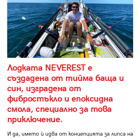
Лодката NEVEREST е
създадена от тийма баща и
син, изградена от
фибростъкло и епоксидна
смола, специално за това
приключение.
И да, името ѝ идва от концепцията за липса на