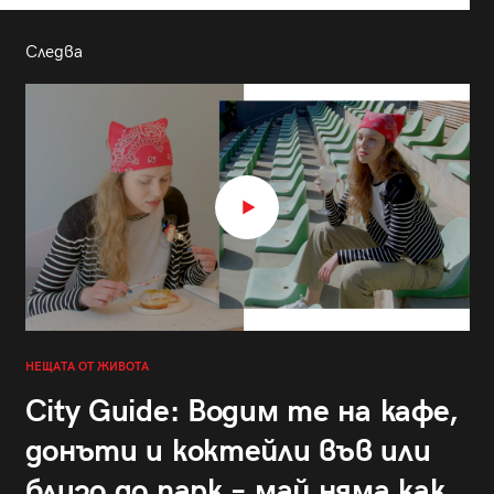
Следва
НЕЩАТА ОТ ЖИВОТА
City Guide: Водим те на кафе,
донъти и коктейли във или
близо до парк – май няма как