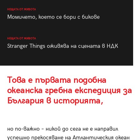
НЕЩАТА ОТ ЖИВОТА
Момичето, което се бори с бикове
НЕЩАТА ОТ ЖИВОТА
Stranger Things оживява на сцената в НДК
Това е първата подобна
океанска гребна експедиция за
България в историята,
но по-важно – никой до сега не е направил
успешно прекосяване на Атлантическия океан