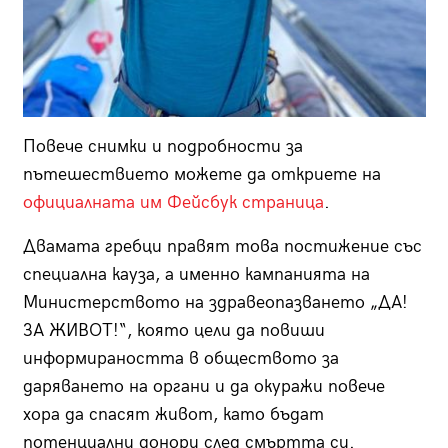
Повече снимки и подробности за
пътешествието можете да откриете на
официалната им Фейсбук страница
.
Двамата гребци правят това постижение със
специална кауза, а именно кампанията на
Министерството на здравеопазването „ДА!
ЗА ЖИВОТ!“, която цели да повиши
информираността в обществото за
даряването на органи и да окуражи повече
хора да спасят живот, като бъдат
потенциални донори след смъртта си.