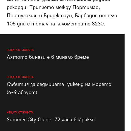
рекорди. Трипчето между Портимао,
Португалия, и Бриджтаун, Барбадос отнело
105 дни с тотал на километрите 8230.
НЕЩАТА ОТ ЖИВОТА
Лятото винаги е в минало време
НЕЩАТА ОТ ЖИВОТА
Събития за седмицата: уикенд на морето
(6–9 август)
НЕЩАТА ОТ ЖИВОТА
Summer City Guide: 72 часа в Иракли