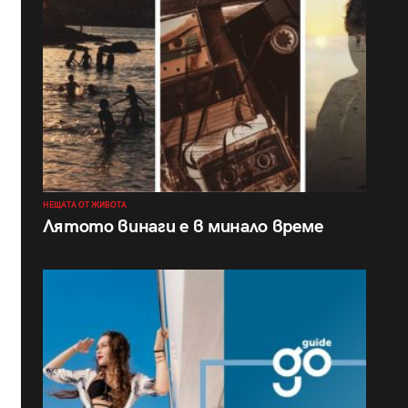
НЕЩАТА ОТ ЖИВОТА
Лятото винаги е в минало време