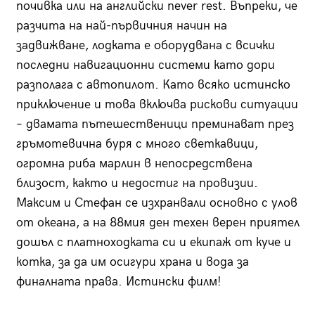
почивка или на английски never rest. Въпреки, че
разчита на най-първичния начин на
задвижване, лодката е оборудвана с всички
последни навигационни системи като дори
разполага с автопилот. Като всяко истинско
приключение и това включва рискови ситуации
– двамата пътешественици преминават през
гръмотевична буря с много светкавици,
огромна риба марлин в непосредствена
близост, както и недостиг на провизии.
Максим и Стефан се изхранвали основно с улов
от океана, а на 88мия ден техен верен приятел
дошъл с платноходката си и екипаж от куче и
котка, за да им осигури храна и вода за
финалната права. Истински филм!