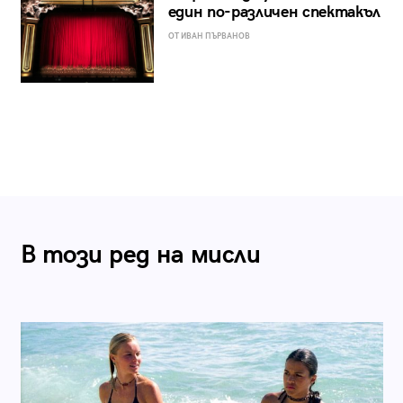
един по-различен спектакъл
ОТ ИВАН ПЪРВАНОВ
В този ред на мисли