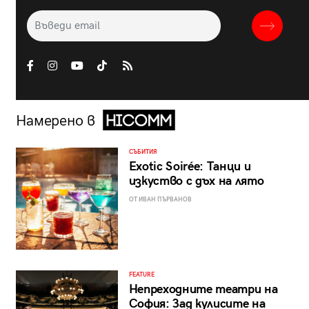
Намерено в
СЪБИТИЯ
Exotic Soirée: Танци и
изкуство с дъх на лято
ОТ ИВАН ПЪРВАНОВ
FEATURE
Непреходните театри на
София: Зад кулисите на