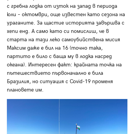
с гребна лодка от изток на запад в периода
юли – октомври, още известен като сезона на
ураганите. За щастие историята завършва с
хепи енд. А само като си помислиш, че в
старта на тази леко самоубийствена мисия
Максим даже е бил на 16 (точно така,
партито е било с баща му в лодка насред
океана). Интересен факт: крайната точка на
пътешествието първоначално е била
Бразилия, но ситуация с Covid-19 променя
плановете им.