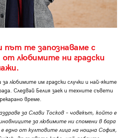
и път те запознаваме с
 от любимите ни градски
нажи.
 за любимите им градски случки и най-яките
рада. Следвай Белия заек и техните съвети
прекарано време.
аздраве за Слави Тосков – човекът, който е
иновниците за любимите ни спомени в бара
 е едно от култовите лица на нощна София,