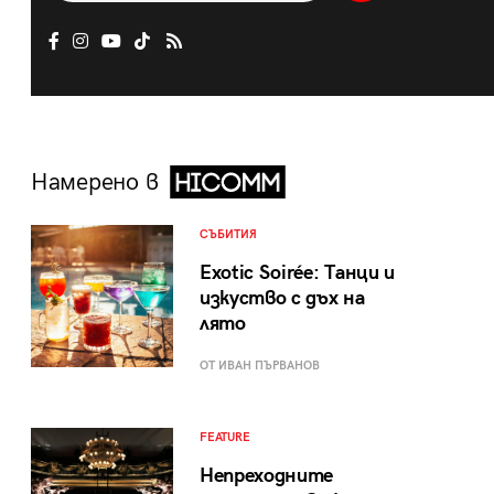
Намерено в
СЪБИТИЯ
Exotic Soirée: Танци и
изкуство с дъх на
лято
ОТ ИВАН ПЪРВАНОВ
FEATURE
Непреходните