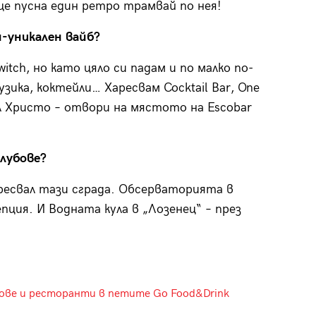
 ще пусна един ретро трамвай по нея!
й-уникален вайб?
itch, но като цяло си падам и по малко по-
зика, коктейли… Харесвам Cocktail Bar, One
тел Христо – отвори на мястото на Escobar
клубове?
ресвал тази сграда. Обсерваторията в
пция. И Водната кула в „Лозенец“ – през
ове и ресторанти в петите Go Food&Drink