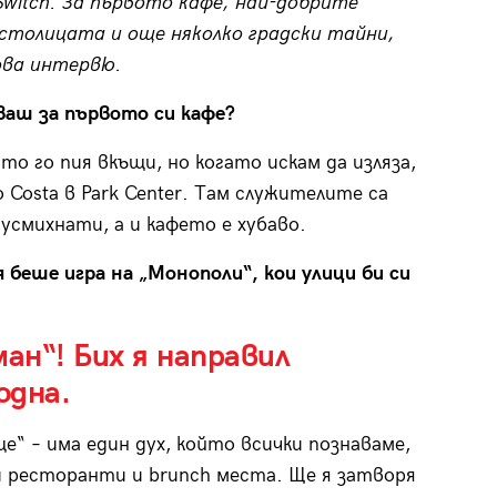
Switch. За първото кафе, най-добрите
 столицата и още няколко градски тайни,
ова интервю.
аш за първото си кафе?
то го пия вкъщи, но когато искам да изляза,
 Costa в Park Center. Там служителите са
 усмихнати, а и кафето е хубаво.
 беше игра на „Монополи“, кои улици би си
н“! Бих я направил
одна.
е“ – има един дух, който всички познаваме,
 ресторанти и brunch места. Ще я затворя