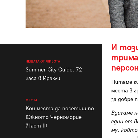
И тоз
трима
НЕЩАТА ОТ ЖИВОТА
персо
Summer City Guide: 72
часа в Иракли
Питаме ги
места в г
за добре 
МЕСТА
Кои места да посетиш по
Вдигаме н
Южното Черноморие
един от в
(Част II)
му, който