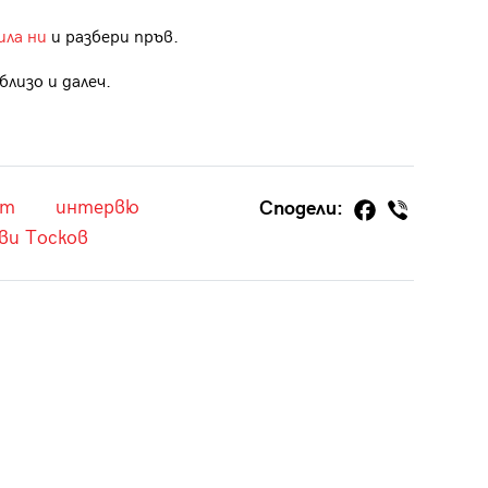
ила ни
и разбери пръв.
лизо и далеч.
ът
интервю
Сподели:
ви Тосков