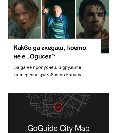
Какво да гледаш, което
не е „Одисея“
За да не пропуснеш и другите
интересни заглавия по кината