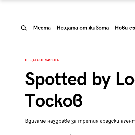
Места
Нещата от живота
Нови с
НЕЩАТА ОТ ЖИВОТА
Spotted by Lo
Тосков
Вдигаме наздраве за третия градски агент
 Shareable:
Summer Prelude: ка
лги вечери и
започва лятото в 