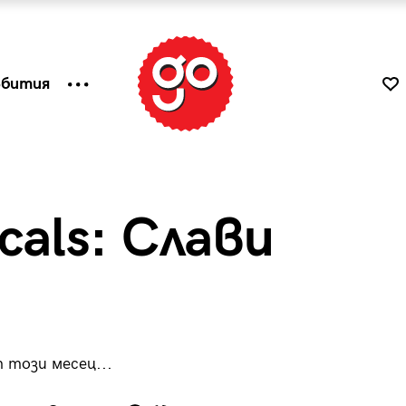
ъбития
cals: Слави
 този месец...
к
Tender is the Wine – Какво
чаша
се пие на Лазурния бряг