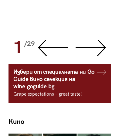
1
2
/29
/
Избери от специалната ни Go
Guide вино селекция на
wine.goguide.bg
Grape expectations - great taste!
Кино