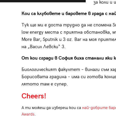
за коли и
Кои са клубовете и баровете в града с на
Тук ще ми е доста трудно да не спомена Sw
low energy места с приятна обстановка, му
More Bar, Sputnik и 3 oz. Bar на моя прия
на „Васил Левски“ 3.
От кои сгради в София биха станали яки 
Биологическият факултет – винаги съм ха
Борисовата градина – има си готова конце
лятото там е супер.
Cheers!
А ти можеш да избереш кои са
най-добрите бар
Awards
.