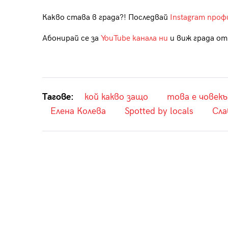
Какво става в града?! Последвай
Instagram проф
Абонирай се за
YouTube канала ни
и виж града отб
Тагове:
кой какво защо
това е човек
Елена Колева
Spotted by locals
Сла