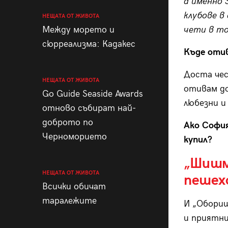
а именно 
клубове в
НЕЩАТА ОТ ЖИВОТА
Между морето и
чети в т
сюрреализма: Кадакес
Къде отив
Доста чес
НЕЩАТА ОТ ЖИВОТА
отивам до
Go Guide Seaside Awards
любезни и
отново събират най-
доброто по
Ако София
Черноморието
купил?
„Шишма
НЕЩАТА ОТ ЖИВОТА
пешех
Всички обичат
таралежите
И „Оборищ
и приятни