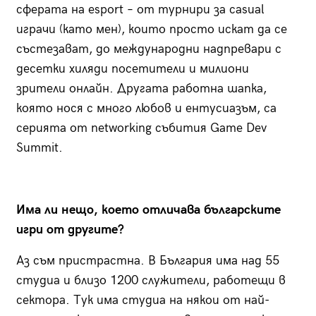
сферата на esport – от турнири за casual
играчи (като мен), които просто искат да се
състезават, до международни надпревари с
десетки хиляди посетители и милиони
зрители онлайн. Другата работна шапка,
която нося с много любов и ентусиазъм, са
серията от networking събития Game Dev
Summit.
Има ли нещо, което отличава българските
игри от другите?
Аз съм пристрастна. В България има над 55
студиа и близо 1200 служители, работещи в
сектора. Тук има студиа на някои от най-