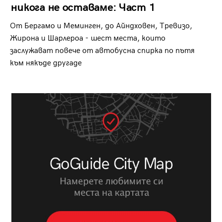
никога не оставаме: Част 1
От Бергамо и Меминген, до Айндховен, Тревизо,
Жирона и Шарлероа - шест места, които
заслужават повече от автобусна спирка по пътя
към някъде другаде