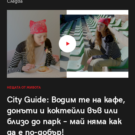
Следва
НЕЩАТА ОТ ЖИВОТА
City Guide: Водим те на кафе,
донъти и коктейли във или
близо до парк – май няма как
да е по-добър!