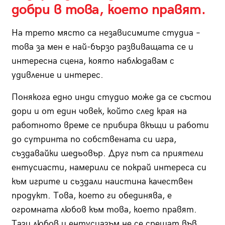
добри в това, което правят.
На трето място са независимите студиа –
това за мен е най-бързо развиващата се и
интересна сцена, която наблюдавам с
удивление и интерес.
Понякога едно инди студио може да се състои
дори и от един човек, който след края на
работното време се прибира вкъщи и работи
до сутринта по собствената си игра,
създавайки шедьовър. Друг път са приятели
ентусиасти, намерили се покрай интереса си
към игрите и сьздали наистина качествен
продукт. Това, което ги обединява, е
огромната любов към това, което правят.
Тази любов и ентусиазъм не се срещат във