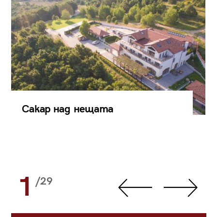
Сакар над нещата
1
/29