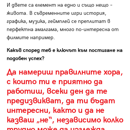
И двете са елемент на едно и също нещо –
живота. В съвременните игри история,
графика, музика, геймплей се преплитат в
перфектна амалгама, много по-интересна от
филмите например.
Какъв според теб е ключът към постигане на
подобен успех?
Да намериш правилните хора,
с които ти е приятно да
работиш, всеки ден да те
предизвикват, да ти бъдат
интересни, както и да не
казваш „не“, независимо колко
трудно може да изглежда