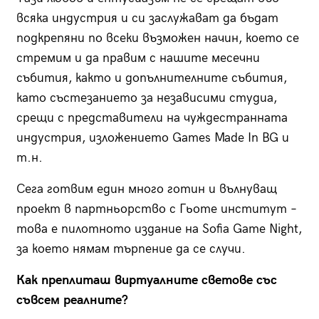
всяка индустрия и си заслужават да бъдат
подкрепяни по всеки възможен начин, което се
стремим и да правим с нашите месечни
събития, както и допълнителните събития,
като състезанието за независими студиа,
срещи с представители на чуждестранната
индустрия, изложението Games Made In BG и
т.н.
Сега готвим един много готин и вълнуващ
проект в партньорство с Гьоте институт –
това е пилотното издание на Sofia Game Night,
за което нямам търпение да се случи.
Как преплиташ виртуалните светове със
съвсем реалните?