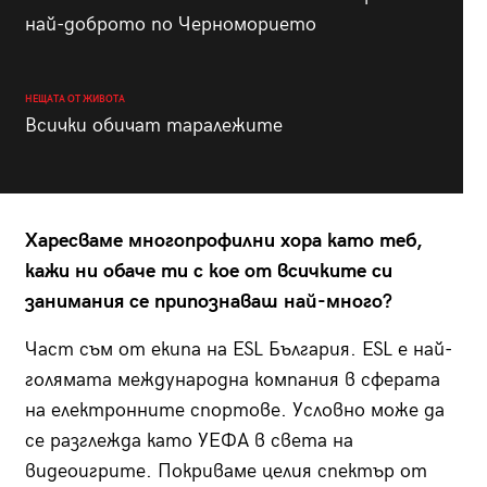
най-доброто по Черноморието
НЕЩАТА ОТ ЖИВОТА
Всички обичат таралежите
Харесваме многопрофилни хора като теб,
кажи ни обаче ти с кое от всичките си
занимания се припознаваш най-много?
Част съм от екипа на ESL България. ESL е най-
голямата международна компания в сферата
на електронните спортове. Условно може да
се разглежда като УЕФА в света на
видеоигрите. Покриваме целия спектър от