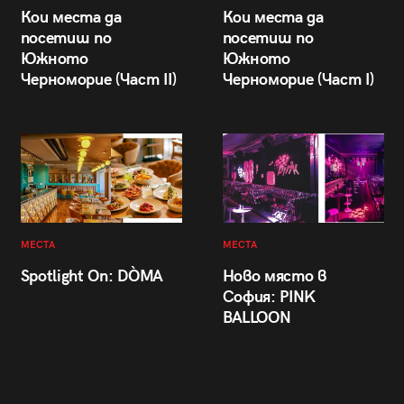
Кои места да
Кои места да
посетиш по
посетиш по
Южното
Южното
Черноморие (Част II)
Черноморие (Част I)
МЕСТА
МЕСТА
Spotlight On: DÒMA
Ново място в
София: PINK
BALLOON