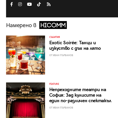
Намерено в
СЪБИТИЯ
Exotic Soirée: Танци и
изкуство с дъх на лято
ОТ ИВАН ПЪРВАНОВ
FEATURE
Непреходните театри на
София: Зад кулисите на
един по-различен спектакъл
ОТ ИВАН ПЪРВАНОВ