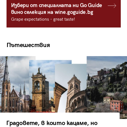
Избери от специалната ни Go Guide
вино селекция на wine.goguide.bg
Grape expectations - great taste!
Пътешествия
Градовете, в които кацаме, но