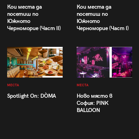
Кои места да
Кои места да
посетиш по
посетиш по
Южното
Южното
Черноморие (Част II)
Черноморие (Част I)
МЕСТА
МЕСТА
Spotlight On: DÒMA
Ново място в
София: PINK
BALLOON