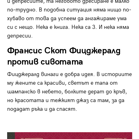
и депресиите, та неговото дресиране е малко
по-трудно. В подобна ситуация няма нищо по-
хубаво от това да успеем да ангажираме ума
си с нещо. Нека е книга. Нека са 3. И нека няма
депресии.
Франсис Скот Фицджералд
против сивотата
Фицджералд винаги е добра идея. В историите
му жените са красиви, светът е тапа от
шампанско в небето, болките дерат до кръв,
но красотата и тежкият джаз са там, за да
подадат ръка и да спасят.