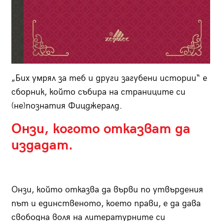
„Бих умрял за теб и други загубени истории“ е
сборник, който събира на страниците си
(не)познатия Фицджералд.
Онзи, когото отказват да
издадат.
Онзи, който отказва да върви по утвърдения
път и единственото, което прави, е да дава
свободна воля на литературните си