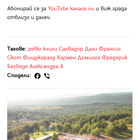
Абонирай се за
YouTube канала ни
и виж града
отблизо и далеч.
Тагове:
ревю
книги
Салвадор Дали
Франсис
Скот Фицджералд
Кармен Доминго
Фредерик
Бегбеде
Александра А
Сподели: