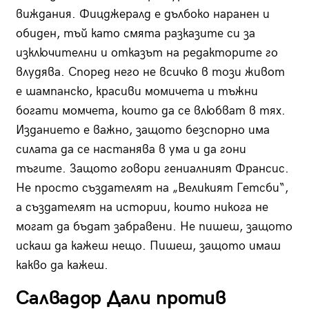
виждания. Фицджералд е дълбоко наранен и
обиден, тъй като смята разказите си за
изключителни и отказът на редакторите го
влудява. Според него не всичко в този живот
е шампанско, красиви момичета и тъжни
богати момчета, които да се влюбват в тях.
Изданието е важно, защото безспорно има
силата да се настанява в ума и да гони
тъгите. Защото говори гениалният Франсис.
Не просто създателят на „Великият Гетсби“,
а създателят на истории, които никога не
могат да бъдат забравени. Не пишеш, защото
искаш да кажеш нещо. Пишеш, защото имаш
какво да кажеш.
Салвадор Дали против