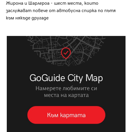
Жирона и Шарлероа - шест места, които
заслужават повече от автобусна спирка по пътя
към някъде другаде