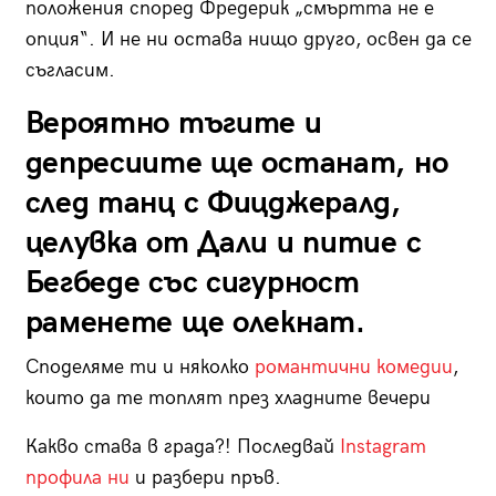
положения според Фредерик „смъртта не е
опция“. И не ни остава нищо друго, освен да се
съгласим.
Вероятно тъгите и
депресиите ще останат, но
след танц с Фицджералд,
целувка от Дали и питие с
Бегбеде със сигурност
раменете ще олекнат.
Споделяме ти и няколко
романтични комедии
,
които да те топлят през хладните вечери
Какво става в града?! Последвай
Instagram
профила ни
и разбери пръв.