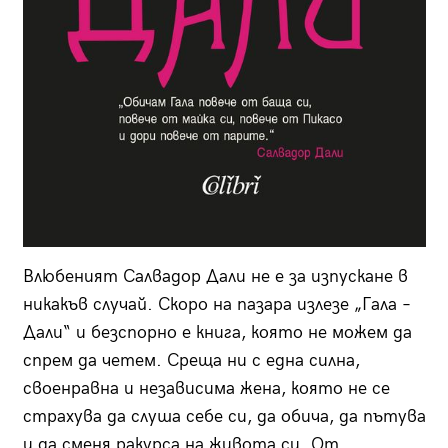
Влюбеният Салвадор Дали не е за изпускане в
никакъв случай. Скоро на пазара излезе „Гала –
Дали“ и безспорно е книга, която не можем да
спрем да четем. Среща ни с една силна,
своенравна и независима жена, която не се
страхува да слуша себе си, да обича, да пътува
и да сменя ракурса на живота си. От