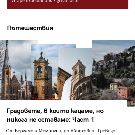
Grape expectations - great taste!
Пътешествия
Градовете, в които кацаме, но
никога не оставаме: Част 1
От Бергамо и Меминген, до Айндховен, Тревизо,