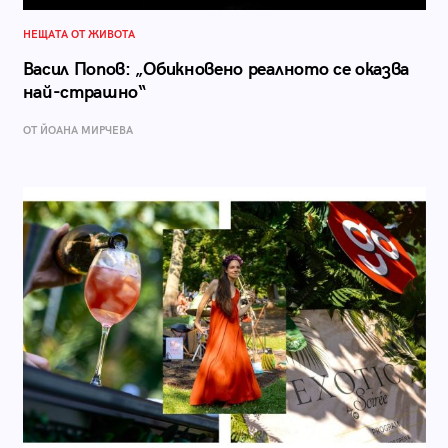
НЕЩАТА ОТ ЖИВОТА
Васил Попов: „Обикновено реалното се оказва
най-страшно“
ОТ ЙОАНА МИРЧЕВА