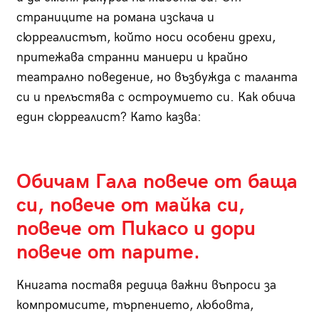
страниците на романа изскача и
сюрреалистът, който носи особени дрехи,
притежава странни маниери и крайно
театрално поведение, но възбужда с таланта
си и прелъстява с остроумието си. Как обича
един сюрреалист? Като казва:
Обичам Гала повече от баща
си, повече от майка си,
повече от Пикасо и дори
повече от парите.
Книгата поставя редица важни въпроси за
компромисите, търпението, любовта,