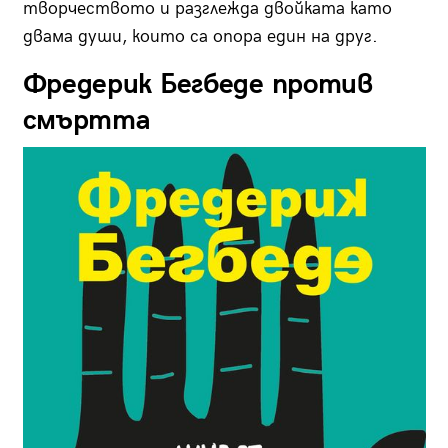
творчеството и разглежда двойката като
двама души, които са опора един на друг.
Фредерик Бегбеде против
смъртта