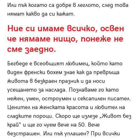
Или пък когато са добре в леглото, след това
нямат какво да си кажат.
Ние си имаме всичко, освен
че нямаме нищо, понеже не
сме заедно.
Бегбеде е всеобщият любимец, който като
виден френски бохем знае как да превръща
живота в безкраен празник и да носи
усещането за наслада. Познаваме го като
нежен, умен, остроумен и сексапилен писател.
Ценител на женската красота и любител на
сладките пороци. Скоро ще излезе „Живот без
край“ и ще го чуем вече на 50. Вече
безстрашен. Или пък уплашен? При всички