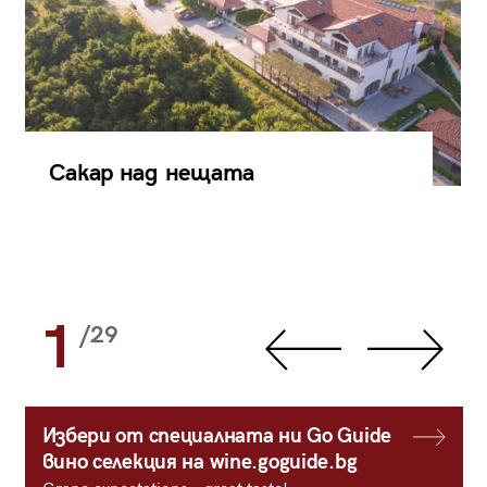
Сакар над нещата
1
/29
Избери от специалната ни Go Guide
вино селекция на wine.goguide.bg