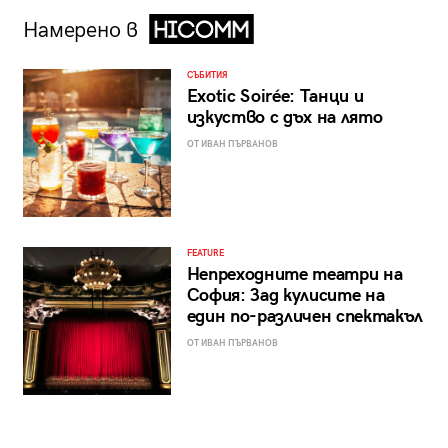
Намерено в
СЪБИТИЯ
Exotic Soirée: Танци и
изкуство с дъх на лято
ОТ ИВАН ПЪРВАНОВ
FEATURE
Непреходните театри на
София: Зад кулисите на
един по-различен спектакъл
ОТ ИВАН ПЪРВАНОВ