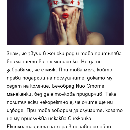
Знам, че звучи в женски род и това притъпява
вниманието ви, феминистки. Но да не
забравяме, че е мъж. При това мъж, който
прави подаръци на послушните, докато му
седят на коленце. Белобрад Ицо Стоте
манекенки, без да е толкова придирчив. Така
политически некоректно е, че очите ще ни
избоде. При това говорим за случаите, когато
не му прислужва някаква Снежанка.
Експлоатацията на хора в неравностойно