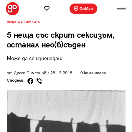
GoMap
НЕЩАТА ОТ ЖИВОТА
5 неща със скрит сексизъм,
останал нео(б)съден
Може да се изненадаш
от Драго Симеонов / 28.12.2018
0 коментара
Сподели: