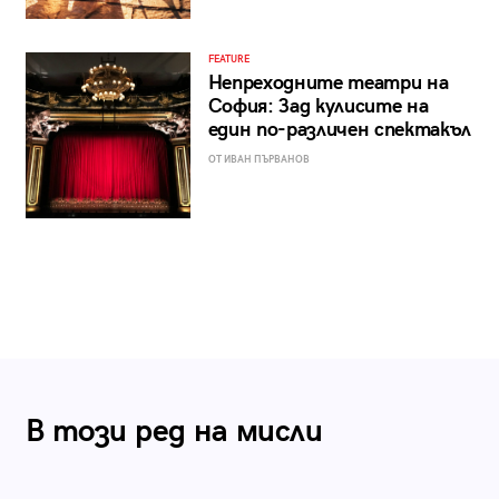
FEATURE
Непреходните театри на
София: Зад кулисите на
един по-различен спектакъл
ОТ ИВАН ПЪРВАНОВ
В този ред на мисли