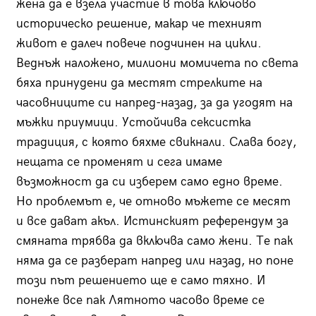
жена да е взела участие в това ключово
историческо решение, макар че техният
живот е далеч повече подчинен на цикли.
Веднъж наложено, милиони момичета по света
бяха принудени да местят стрелките на
часовниците си напред-назад, за да угодят на
мъжки приумици. Устойчива сексистка
традиция, с която бяхме свикнали. Слава богу,
нещата се променят и сега имаме
възможност да си изберем само едно време.
Но проблемът е, че отново мъжете се месят
и все дават акъл. Истинският референдум за
смяната трябва да включва само жени. Те пак
няма да се разберат напред или назад, но поне
този път решението ще е само тяхно. И
понеже все пак Лятното часово време се