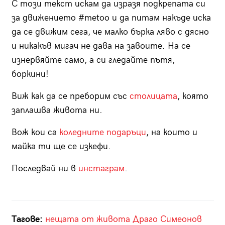
С този текст искам да изразя подкрепата си
за движението #metoo и да питам накъде иска
да се движим сега, че малко бърка ляво с дясно
и никакъв мигач не дава на завоите. На се
изнервяйте само, а си гледайте пътя,
боркини!
Виж как да се преборим със
столицата
, която
заплашва живота ни.
Вож кои са
коледните подаръци
, на които и
майка ти ще се изкефи.
Последвай ни в
инстаграм
.
Тагове:
нещата от живота
Драго Симеонов