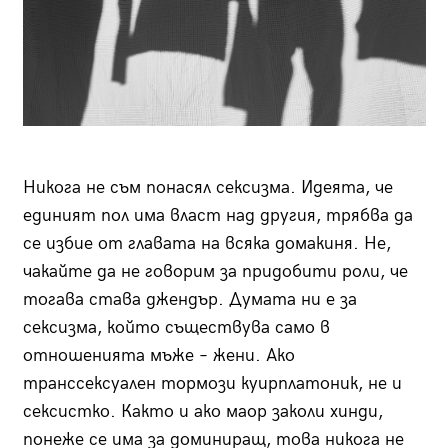
Никога не съм понасял сексизма. Идеята, че
единият пол има власт над другия, трябва да
се избие от главата на всяка домакиня. Не,
чакайте да не говорим за придобити роли, че
тогава става джендър. Думата ни е за
сексизма, който съществува само в
отношенията мъже – жени. Ако
транссексуален тормози куирплатоник, не и
сексистко. Както и ако маор заколи хинди,
понеже се има за доминиращ, това никога не