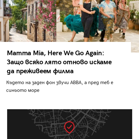
Mamma Mia, Here We Go Again:
Защо всяко лято отново искаме
да преживеем филма
Където на заден фон звучи ABBA, а пред теб е
синьото море