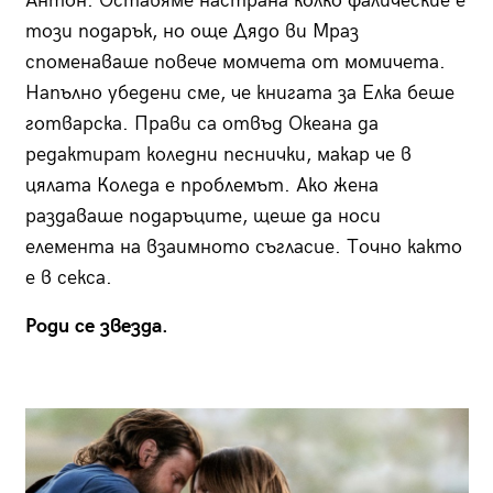
Антон. Оставяме настрана колко фалические е
този подарък, но още Дядо ви Мраз
споменаваше повече момчета от момичета.
Напълно убедени сме, че книгата за Елка беше
готварска. Прави са отвъд Океана да
редактират коледни песнички, макар че в
цялата Коледа е проблемът. Ако жена
раздаваше подаръците, щеше да носи
елемента на взаимното съгласие. Точно както
е в секса.
Роди се звезда.