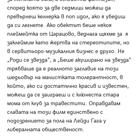
според която за две седмици можеш да
превърнеш келнерка в поп идол, ако я убедиш
да си легнете. Ако обектът беше някоя
плеймейтка от Царацово, веднага щяхме за я
заклеймим като жертва на стереотипите, но
в сервитьоро-музикалния бизнес е друго. Не
„Роди се звезда“, а „Беше акуширано на звезда“
трябваше да е реалното заглавие на този
шедьовър на мачистката толерантност, в
който, ако си достатъчно красив и известен,
можеш да се заиграеш и с клюнеста стара
мома от клуб за травестити. Оправдавам
славата на този филм единствено с
подозрението за пола на Лейди Гага у
либералната общественост.