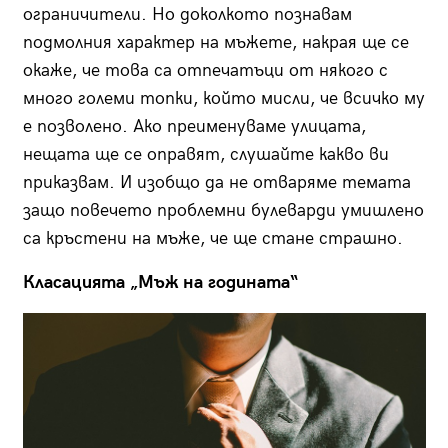
ограничители. Но доколкото познавам
подмолния характер на мъжете, накрая ще се
окаже, че това са отпечатъци от някого с
много големи топки, който мисли, че всичко му
е позволено. Ако преименуваме улицата,
нещата ще се оправят, слушайте какво ви
приказвам. И изобщо да не отваряме темата
защо повечето проблемни булеварди умишлено
са кръстени на мъже, че ще стане страшно.
Класацията „Мъж на годината“