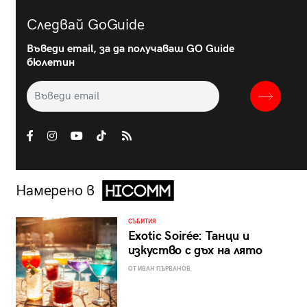
Следвай GoGuide
Въведи email, за да получаваш GO Guide
бюлетин
Намерено в
СЪБИТИЯ
Exotic Soirée: Танци и
изкуство с дъх на лято
ОТ ИВАН ПЪРВАНОВ