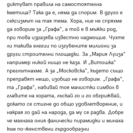
диктуват правила на самостоятелна
кметица? Така да е, няма да спорим. В друго е
сексизмът на тая тема. Хора, ние не спряхме
да говорим за „Графа“, а той е в мъжки род,
при това изразява известно надмощие. Чухте
ли такива елегии по изгубените милиони за
други строителни площадки. За „Мария Луиза“
например никой нищо не каза. И „Витошка“
преглътнахме. А за „Московска“, където също
преправят нещо, изобщо не говорим. „Графа“,
та „Графа“, набивай тоя мачистки символ в
главите на хората, лъскай го и го обгрижвай,
докато се стигне до общо удовлетворение, и
накрая го дай на народа, да му се радва. Добре
че махнаха ония фалически пирамидки и минаха
към по-женствени гърдообразни