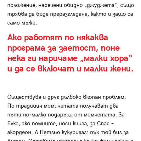
положение, наречени обидно „джуджета“, също
трябва да бъде преразгледана, както и защо са
само мъже.
Ако работят по някаква
програма за заетост, поне
нека ги наричаме „малки хора“
и да се включат и малки жени.
Съществува и друг дълбоко вкопан проблем.
По традиция момичетата получават два
пъти по-малко подаръци от момчетата. За
Елка, ако помните, носи книга, за Спас –
акордеон. А Петльо кукуригал: пък той бил за