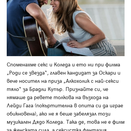
Споменахме секс и Коледа и ето ни при филма
„Роди се звезда“, главен кандидат за Оскари и
вече носител на приза „Алкохолик с най-секси
тяло“ за Брадли Купър. Признайте си, че
нямаше да ревете толкова на възхода на
Лейди Гага (покъртителна в опита си да играе
обикновена), ако не я беше забелязал този
музикален Дядо Коледа. Така де, това не е филм
за женската сила, а сексистка фантазия,