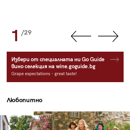
1
/29
Избери от специалната ни Go Guide
вино селекция на wine.goguide.bg
Grape expectations - great taste!
Любопитно