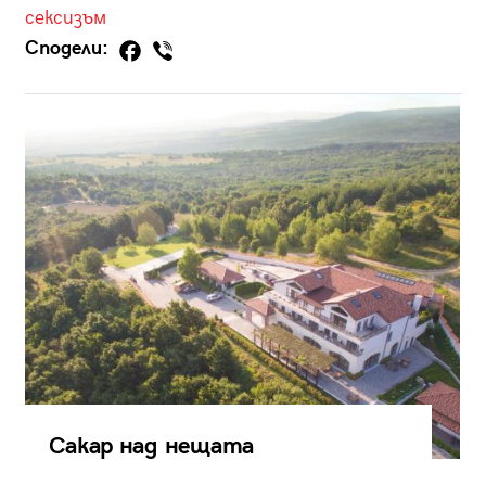
сексизъм
Сподели:
Сакар над нещата