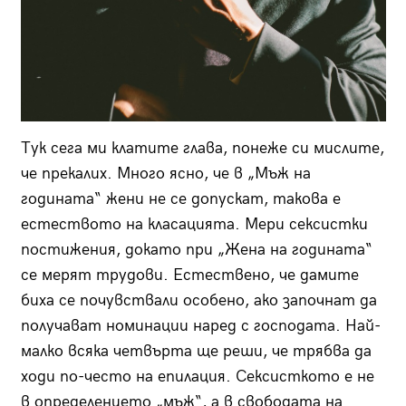
Тук сега ми клатите глава, понеже си мислите,
че прекалих. Много ясно, че в „Мъж на
годината“ жени не се допускат, такова е
естеството на класацията. Мери сексистки
постижения, докато при „Жена на годината“
се мерят трудови. Естествено, че дамите
биха се почувствали особено, ако започнат да
получават номинации наред с господата. Най-
малко всяка четвърта ще реши, че трябва да
ходи по-често на епилация. Сексисткото е не
в определението „мъж“, а в свободата на