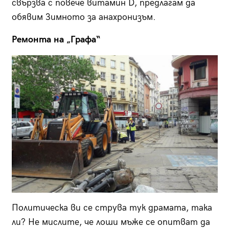
свързва с повече витамин D, предлагам да
обявим Зимното за анахронизъм.
Ремонта на „Графа“
Политическа ви се струва тук драмата, така
ли? Не мислите, че лоши мъже се опитват да