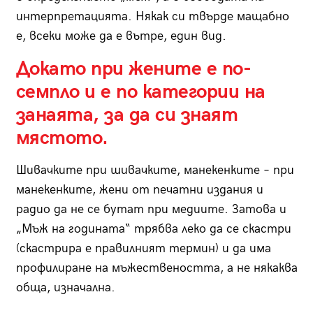
интерпретацията. Някак си твърде мащабно
е, всеки може да е вътре, един вид.
Докато при жените е по-
семпло и е по категории на
занаята, за да си знаят
мястото.
Шивачките при шивачките, манекенките – при
манекенките, жени от печатни издания и
радио да не се бутат при медиите. Затова и
„Мъж на годината“ трябва леко да се скастри
(скастрира е правилният термин) и да има
профилиране на мъжествеността, а не някаква
обща, изначална.