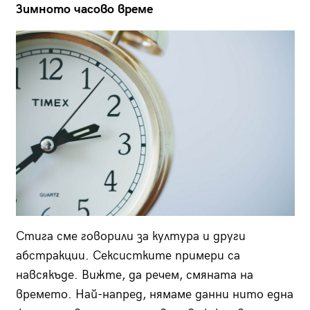
Зимното часово време
Стига сме говорили за култура и други
абстракции. Сексистките примери са
навсякъде. Вижте, да речем, смяната на
времето. Най-напред, нямаме данни нито една