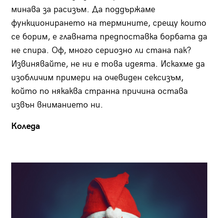
минава за расизъм. Да поддържаме
функционирането на термините, срещу които
се борим, е главната предпоставка борбата да
не спира. Оф, много сериозно ли стана пак?
Извинявайте, не ни е това идеята. Искахме да
изобличим примери на очевиден сексизъм,
който по някаква странна причина остава
извън вниманието ни.
Коледа