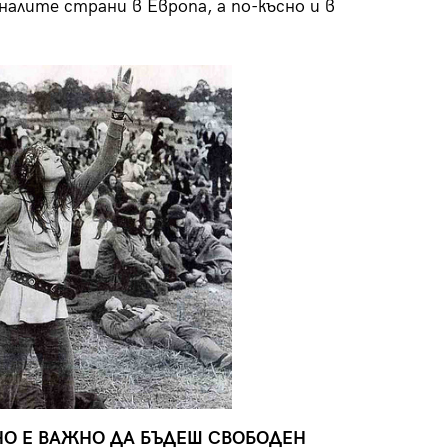
алите страни в Европа, а по-късно и в
ЧНО Е ВАЖНО ДА БЪДЕШ СВОБОДЕН