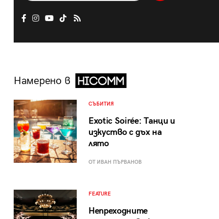
Намерено в
СЪБИТИЯ
Exotic Soirée: Танци и
изкуство с дъх на
лято
ОТ ИВАН ПЪРВАНОВ
FEATURE
Непреходните