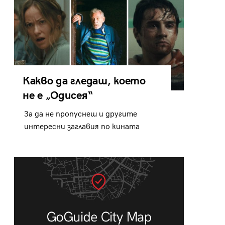
Какво да гледаш, което
не е „Одисея“
За да не пропуснеш и другите
интересни заглавия по кината