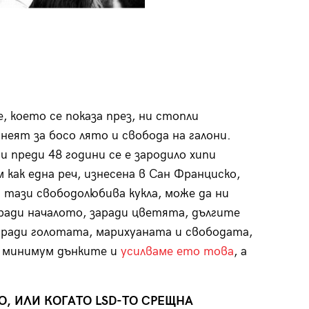
, което се показа през, ни стопли
неят за босо лято и свобода на галони.
и преди 48 години се е зародило хипи
как една реч, изнесена в Сан Франциско,
 тази свободолюбива кукла, може да ни
аради началото, заради цветята, дългите
аради голотата, марихуаната и свободата,
е минимум дънките и
усилваме ето това
, а
, ИЛИ КОГАТО LSD-ТО СРЕЩНА