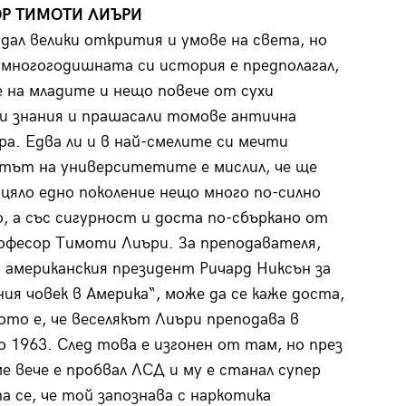
Р ТИМОТИ ЛИЪРИ
 дал велики открития и умове на света, но
а многогодишната си история е предполагал,
е на младите и нещо повече от сухи
и знания и прашасали томове антична
а. Едва ли и в най-смелите си мечти
тът на университетите е мислил, че ще
 цяло едно поколение нещо много по-силно
, а със сигурност и доста по-сбъркано от
офесор Тимоти Лиъри. За преподавателя,
 американския президент Ричард Никсън за
ния човек в Америка“, може да се каже доста,
ото е, че веселякът Лиъри преподава в
о 1963. След това е изгонен от там, но през
е вече е пробвал ЛСД и му е станал супер
а се, че той запознава с наркотика