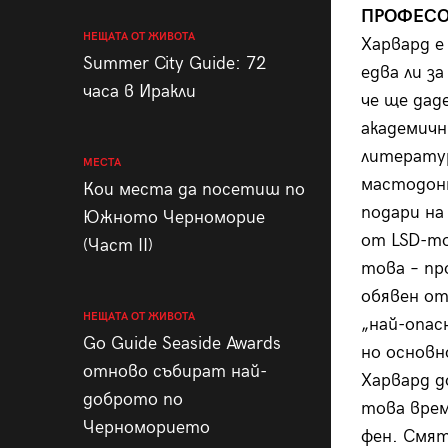
ПРОФЕСО
НЕЩАТА ОТ ЖИВОТА
Харвард е
Summer City Guide: 72
едва ли з
часа в Иракли
че ще дад
академичн
литератур
МЕСТА
мастодон
Кои места да посетиш по
подари на
Южното Черноморие
от LSD-то
(Част II)
това – пр
обявен от
НЕЩАТА ОТ ЖИВОТА
„най-опас
Go Guide Seaside Awards
но основн
отново събират най-
Харвард д
доброто по
това врем
Черноморието
фен. Смят