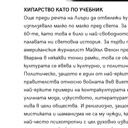
ХИПАРСТВО КАТО ПО УЧЕБНИК
Още преди речта на Лиъри да отбележи ку
изпълзявало малко по малко пред света. З
60-те, като това е било и най-свободното
палавата ни световна история. За първи 
американския журналист Майкъл Фелон през
вкарана в някакви точни рамки, това се о
културата се явява и културно, и политич
Политическо, защото е един от най-ярките
правителства относно войната във Виетн
най-ярките примери на контракултурата 
уличната мода, изкуството, литературат
нива в цели общества. И религиозно, защ
мистиката и шаманизма не са му чужди, к
най-често психотропни с цел духовно изв