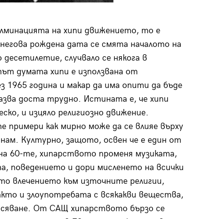
лминацията на хипи движението, то е
а негова рождена дата се смята началото на
 десетилетие, случвало се някога в
път думата хипи е използвана от
 1965 година и макар да има опити да бъде
казва доста трудно. Истината е, че хипи
еско, и изцяло религиозно движение.
 примери как мирно може да се влияе върху
ам. Културно, защото, освен че е един от
на 60-те, хипарството променя музиката,
а, поведението и дори мисленето на всички
ото влечението към източните религии,
акто и злоупотребата с всякакви вещества,
исяване. От САЩ хипарството бързо се