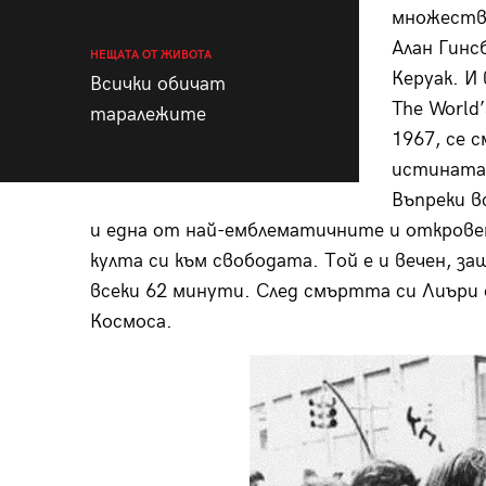
множество
Алан Гинс
НЕЩАТА ОТ ЖИВОТА
Керуак. И
Всички обичат
The World’
таралежите
1967, се 
истината 
Въпреки в
и една от най-емблематичните и откровен
култа си към свободата. Той е и вечен, 
всеки 62 минути. След смъртта си Лиъри е
Космоса.