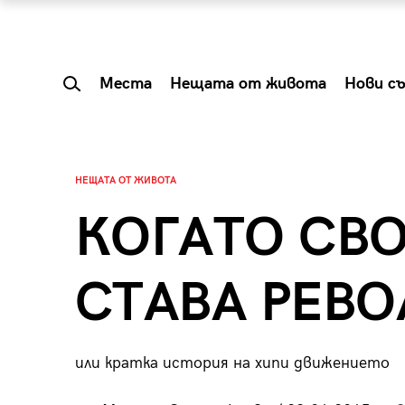
Места
Нещата от живота
Нови с
НЕЩАТА ОТ ЖИВОТА
КОГАТО СВ
СТАВА РЕВ
или кратка история на хипи движението
 Shareable:
Summer Prelude: ка
лги вечери и
започва лятото в 