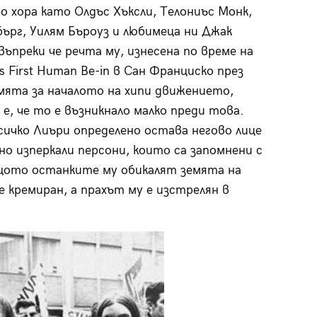
 хора като Олдъс Хъксли, Телониъс Монк,
бърг, Уилям Бъроуз и любимеца ни Джак
 въпреки че речта му, изнесена по време на
s First Human Be-in в Сан Франциско през
смята за началото на хипи движението,
е, че то е възникнало малко преди това.
сичко Лиъри определено остава негово лице
о изперкали персони, които са запомнени с
защото останките му обикалят земята на
 кремиран, а прахът му е изстрелян в