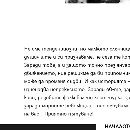
Не сме тенденциозни, но малкото слънчице
душичките и си признаваме, че сега те коп
Заради това, а и защото точно през януар
движението, ние решихме да ви припомним 
може да променя съдби. И как историята –
изненадва непрекъснато. Заради 60-те, з
коси, розовите фолксвагени костенурка, з
заради мирните революции – ние събувам
на вас… Приятно пътуване!
НАЧАЛОТО