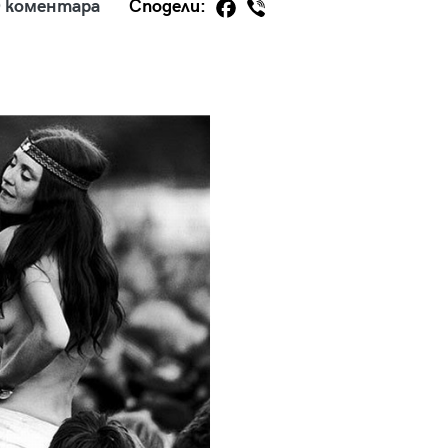
 коментара
Сподели:
29
/29