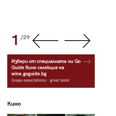
1
2
/29
/
Избери от специалната ни Go
Guide вино селекция на
wine.goguide.bg
Grape expectations - great taste!
Кино