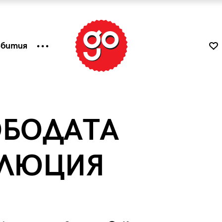
ъбития
ОБОДАТА
ОЛЮЦИЯ
к
Tender is the Wine – Какво
чаша
се пие на Лазурния бряг