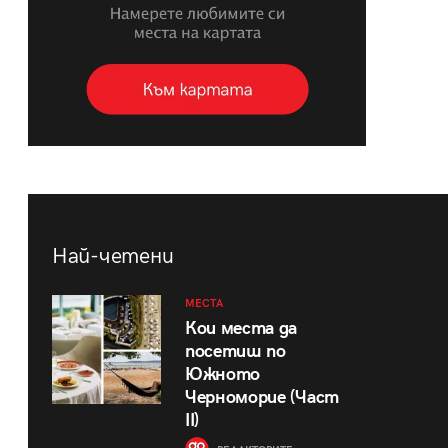
Най-четени
МЕСТА
Кои места да
посетиш по
Южното
Черноморие (Част
II)