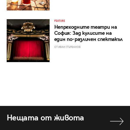
FEATURE
Непреходните театри на
София: Зад кулисите на
един по-различен спектакъл
ОТ ИВАН ПЪРВАНОВ
Нещата от живота