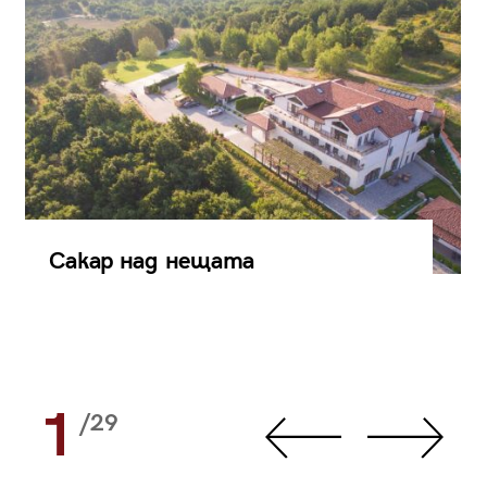
Сакар над нещата
1
/29