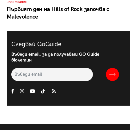
НОВИ СЪБИТИЯ
Първият ден на Hills of Rock започва с
Malevolence
Следвай GoGuide
Въведи email, за да получаваш GO Guide
бюлетин