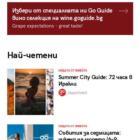
Избери от специалната ни Go Guide
вино селекция на wine.goguide.bg
Grape expectations - great taste!
Най-четени
НЕЩАТА ОТ ЖИВОТА
Summer City Guide: 72 часа в
Иракли
РЕДАКТОРИТЕ
НЕЩАТА ОТ ЖИВОТА
Събития за седмицата:
уикенд на морето (6–9