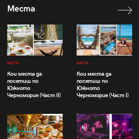
Места
МЕСТА
МЕСТА
Кои места да
Кои места да
посетиш по
посетиш по
Южното
Южното
Черноморие (Част II)
Черноморие (Част I)