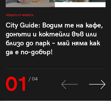
НЕЩАТА ОТ ЖИВОТА
City Guide: Водим те на кафе,
донъти и коктейли във или
близо до парк – май няма как
да е по-добър!
01
/ 04