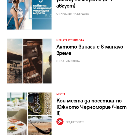
август)
ОТ КРИСТИЯНА БУРДЕВА
НЕЩАТА ОТ ЖИВОТА
Лятото винаги е в минало
време
ОТ КАТИ МИКОВА
МЕСТА
Кои места да посетиш по
Южното Черноморие (Част
II)
РЕДАКТОРИТЕ