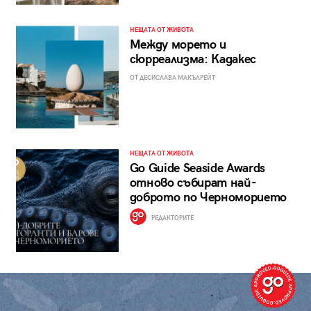
НЕЩАТА ОТ ЖИВОТА
Между морето и
сюрреализма: Кадакес
ОТ ДЕСИСЛАВА МАКЪЛРЕЙТ
НЕЩАТА ОТ ЖИВОТА
Go Guide Seaside Awards
отново събират най-
доброто по Черноморието
РЕДАКТОРИТЕ