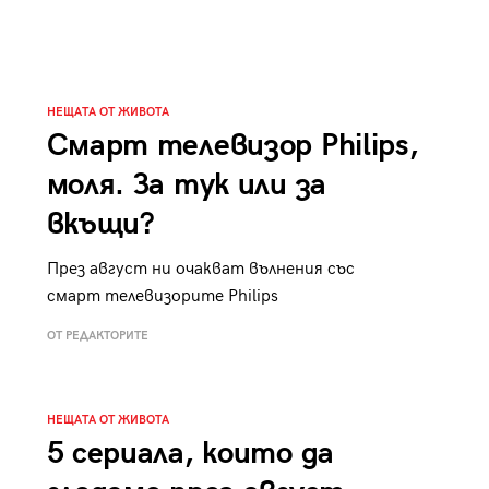
к
Tender is the Wine – Какво
чаша
се пие на Лазурния бряг
НЕЩАТА ОТ ЖИВОТА
Смарт телевизор Philips,
моля. За тук или за
29
/29
вкъщи?
През август ни очакват вълнения със
смарт телевизорите Philips
ОТ РЕДАКТОРИТЕ
НЕЩАТА ОТ ЖИВОТА
5 сериала, които да