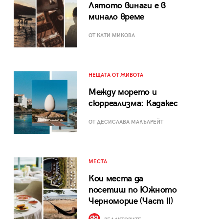
Лятото винаги е в
минало време
ОТ КАТИ МИКОВА
НЕЩАТА ОТ ЖИВОТА
Между морето и
сюрреализма: Кадакес
ОТ ДЕСИСЛАВА МАКЪЛРЕЙТ
МЕСТА
Кои места да
посетиш по Южното
Черноморие (Част II)