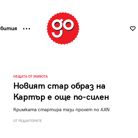
ъбития
НЕЩАТА ОТ ЖИВОТА
Новият стар образ на
Картър е още по-силен
Кримката стартира тази пролет по AXN
ОТ РЕДАКТОРИТЕ