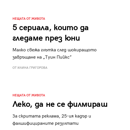
НЕЩАТА ОТ ЖИВОТА
5 сериала, които да
гледаме през юни
Малко свежа глътка след шокиращото
завръщане на „Туин Пийкс”
ОТ ИЛИНА ГРИГОРОВА
НЕЩАТА ОТ ЖИВОТА
Леко, да не се филмираш
За скритата реклама, 25-ия кадър и
фалшифицираните резултати