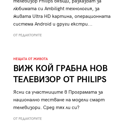
телевизор Philips вкъщи, разказват за
любимата си Ambilight технология, за
живата Ultra HD картина, операционната
система Android и други екстри...
ОТ РЕДАКТОРИТЕ
НЕЩАТА ОТ ЖИВОТА
ВИЖ КОЙ ГРАБНА НОВ
ТЕЛЕВИЗОР ОТ PHILIPS
Ясни са участниците в Програмата за
националнo тестване на модели смарт
телевизори. Сред тях ли си?
ОТ РЕДАКТОРИТЕ