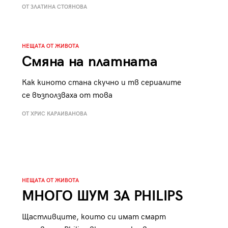
ОТ ЗЛАТИНА СТОЯНОВА
НЕЩАТА ОТ ЖИВОТА
Смяна на платната
Как киното стана скучно и тв сериалите
се възползваха от това
ОТ ХРИС КАРАИВАНОВА
НЕЩАТА ОТ ЖИВОТА
МНОГО ШУМ ЗА PHILIPS
Щастливците, които си имат смарт