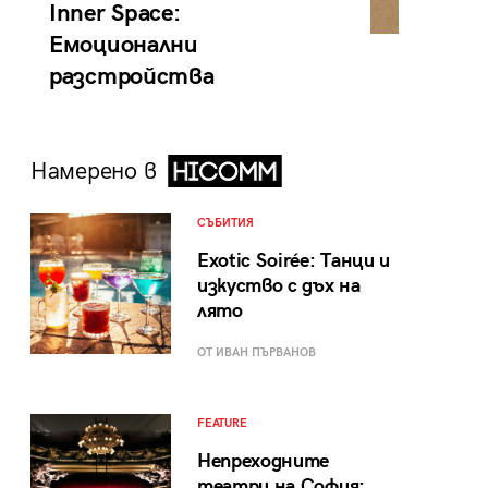
Inner Space:
Емоционални
разстройства
Намерено в
СЪБИТИЯ
Exotic Soirée: Танци и
изкуство с дъх на
лято
ОТ ИВАН ПЪРВАНОВ
FEATURE
Непреходните
театри на София: