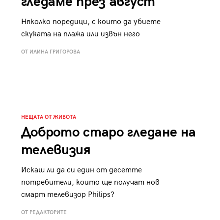
гледаме през август
Няколко поредици, с които да убиете
скуката на плажа или извън него
ОТ ИЛИНА ГРИГОРОВА
НЕЩАТА ОТ ЖИВОТА
Доброто старо гледане на
телевизия
Искаш ли да си един от десетте
потребители, които ще получат нов
смарт телевизор Philips?
ОТ РЕДАКТОРИТЕ