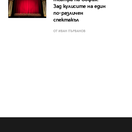
Зад кулисите на един
по-различен
спектакъл
ОТ ИВАН ПЪРВАНОВ