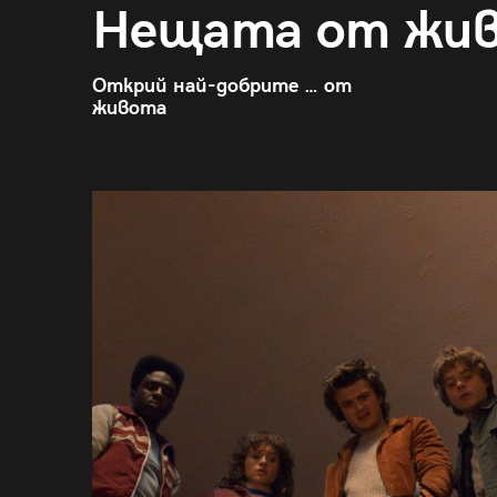
Нещата от жи
Открий най-добрите … от
живота