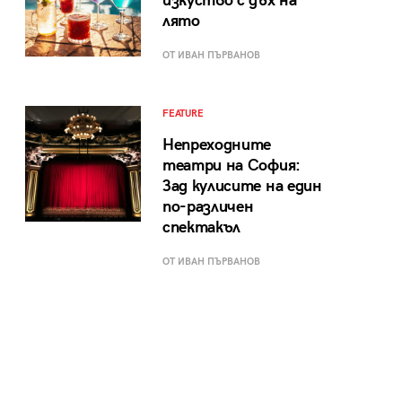
изкуство с дъх на
лято
ОТ ИВАН ПЪРВАНОВ
FEATURE
Непреходните
театри на София:
Зад кулисите на един
по-различен
спектакъл
ОТ ИВАН ПЪРВАНОВ