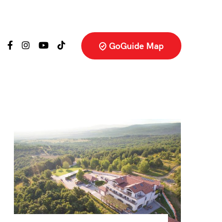
GoGuide Map