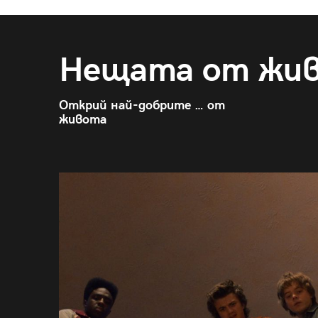
Нещата от жи
Открий най-добрите … от
живота