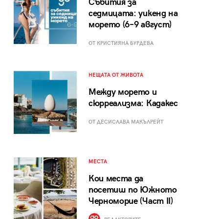
Събития за
седмицата: уикенд на
морето (6–9 август)
ОТ КРИСТИЯНА БУРДЕВА
НЕЩАТА ОТ ЖИВОТА
Между морето и
сюрреализма: Кадакес
ОТ ДЕСИСЛАВА МАКЪЛРЕЙТ
МЕСТА
Кои места да
посетиш по Южното
Черноморие (Част II)