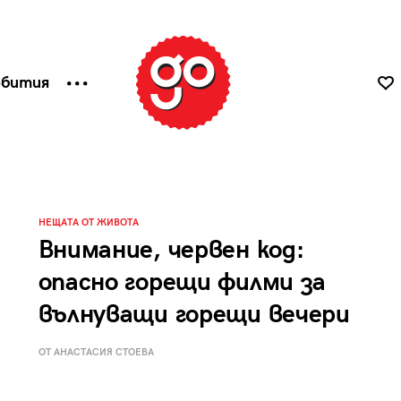
ъбития
НЕЩАТА ОТ ЖИВОТА
Внимание, червен код:
опасно горещи филми за
вълнуващи горещи вечери
ОТ АНАСТАСИЯ СТОЕВА